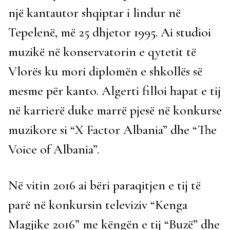
një kantautor shqiptar i lindur në
Tepelenë, më 25 dhjetor 1995. Ai studioi
muzikë në konservatorin e qytetit të
Vlorës ku mori diplomën e shkollës së
mesme për kanto. Algerti filloi hapat e tij
në karrierë duke marrë pjesë në konkurse
muzikore si “X Factor Albania” dhe “The
Voice of Albania”.
Në vitin 2016 ai bëri paraqitjen e tij të
parë në konkursin televiziv “Kenga
Magjike 2016” me këngën e tij “Buzë” dhe