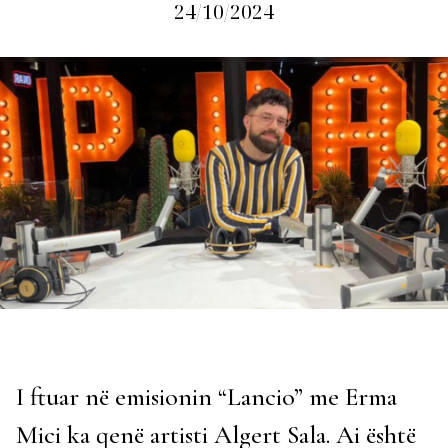
24/10/2024
I ftuar në emisionin “Lancio” me Erma
Mici ka qenë artisti Algert Sala. Ai është