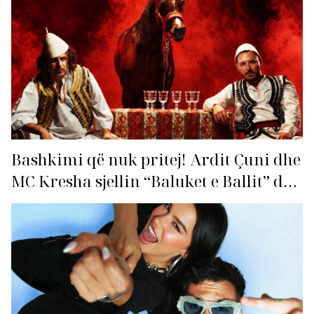
Bashkimi që nuk pritej! Ardit Çuni dhe
MC Kresha sjellin “Baluket e Ballit” dhe
ndezin rrjetin!