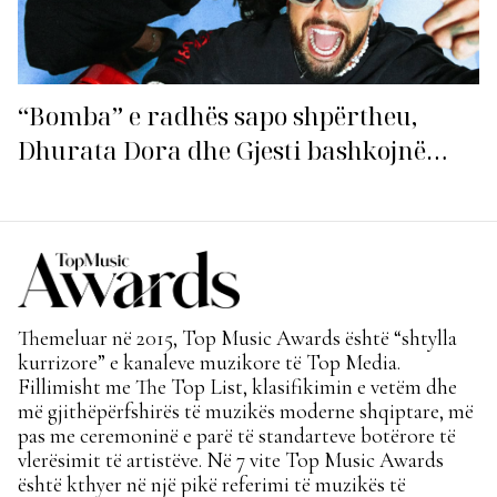
“Bomba” e radhës sapo shpërtheu,
Dhurata Dora dhe Gjesti bashkojnë
fuqitë me “Gasolina”!
Themeluar në 2015, Top Music Awards është “shtylla
kurrizore” e kanaleve muzikore të Top Media.
Fillimisht me The Top List, klasifikimin e vetëm dhe
më gjithëpërfshirës të muzikës moderne shqiptare, më
pas me ceremoninë e parë të standarteve botërore të
vlerësimit të artistëve. Në 7 vite Top Music Awards
është kthyer në një pikë referimi të muzikës të