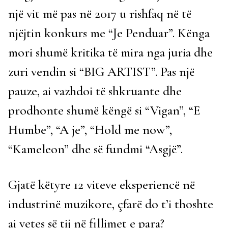
një vit më pas në 2017 u rishfaq në të
njëjtin konkurs me “Je Penduar”. Kënga
mori shumë kritika të mira nga juria dhe
zuri vendin si “BIG ARTIST”. Pas një
pauze, ai vazhdoi të shkruante dhe
prodhonte shumë këngë si “Vigan”, “E
Humbe”, “A je”, “Hold me now”,
“Kameleon” dhe së fundmi “Asgjë”.
Gjatë këtyre 12 viteve eksperiencë në
industrinë muzikore, çfarë do t’i thoshte
ai vetes së tij në fillimet e para?