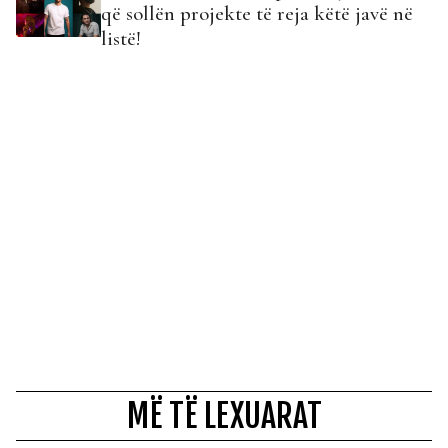
që sollën projekte të reja këtë javë në
listë!
MË TË LEXUARAT