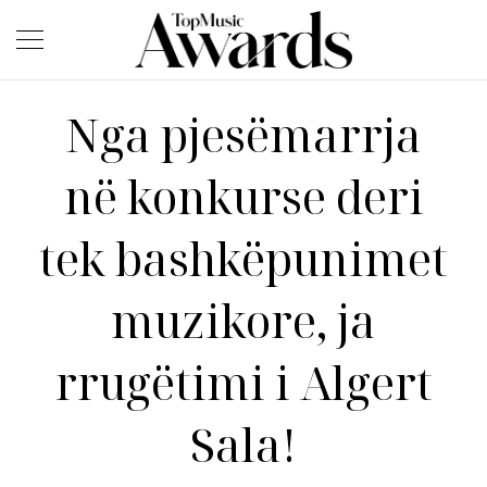
Nga pjesëmarrja
në konkurse deri
tek bashkëpunimet
muzikore, ja
rrugëtimi i Algert
Sala!