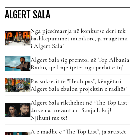
ALGERT SALA
Nga pjesëmarrja në konkurse deri tek
bashkëpunimet muzikore, ja rrugëtimi
i Algert Sala!
Algert Sala siç premtoi në Top Albania
Radio, sjell një tjetër nga perlat e tij!
Pas suksesit të "Hedh pas", këngëtari
Algert Sala zbulon projektin e radhës!
Algert Sala rikthehet në “The Top List”
duke na prezantuar Sonja Likaj!
Njihuni me të!
A e madhe e “The Top List”, ja artistët