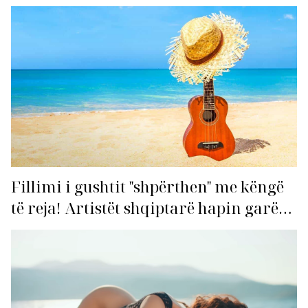
Fillimi i gushtit "shpërthen" me këngë
të reja! Artistët shqiptarë hapin garën
për hitin e verës!