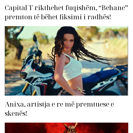
Capital T rikthehet fuqishëm, “Behane”
premton të bëhet fiksimi i radhës!
Anixa, artistja e re më premtuese e
skenës!