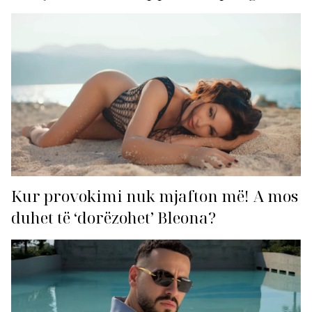
për hitin e verës!
Kur provokimi nuk mjafton më! A mos
duhet të ‘dorëzohet’ Bleona?