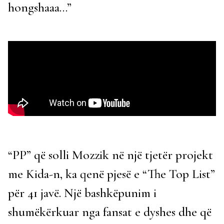
hongshaaa…”
“PP” që solli Mozzik në një tjetër projekt
me Kida-n, ka qenë pjesë e “The Top List”
për 41 javë. Një bashkëpunim i
shumëkërkuar nga fansat e dyshes dhe që