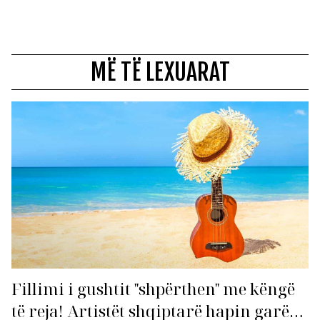
MË TË LEXUARAT
Fillimi i gushtit "shpërthen" me këngë
të reja! Artistët shqiptarë hapin garën