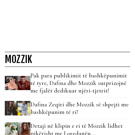
MOZZIK
Pak para publikimit të bashkëpunimit
të tyre, Dafina dhe Mozzik surprizojnë
me fjalët dedikuar njëri-tjetrit!
Dafina Zeqiri dhe Mozzik së shpejti me
bashkëpunim të ri!
Detaji në klipin e ri të Mozzik lidhet
pikërisht me Loredanën…