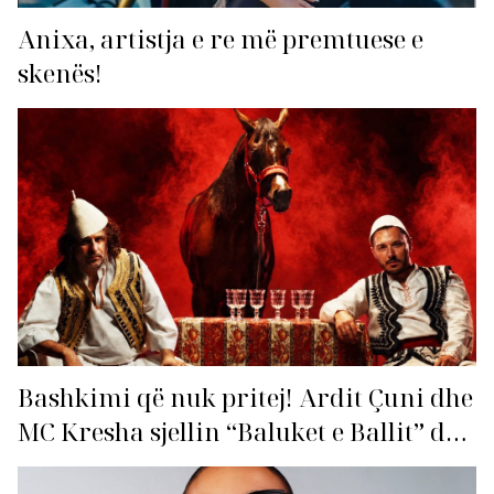
Anixa, artistja e re më premtuese e
skenës!
Bashkimi që nuk pritej! Ardit Çuni dhe
MC Kresha sjellin “Baluket e Ballit” dhe
ndezin rrjetin!