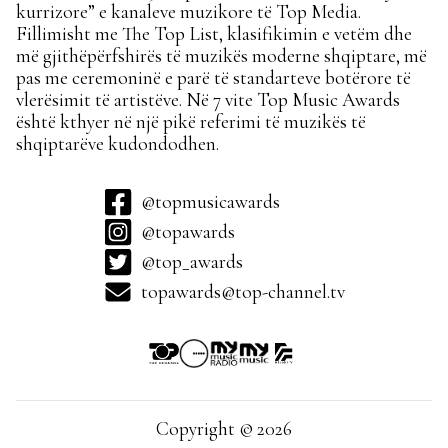
kurrizore” e kanaleve muzikore të Top Media.
Fillimisht me The Top List, klasifikimin e vetëm dhe
më gjithëpërfshirës të muzikës moderne shqiptare, më
pas me ceremoninë e parë të standarteve botërore të
vlerësimit të artistëve. Në 7 vite Top Music Awards
është kthyer në një pikë referimi të muzikës të
shqiptarëve kudondodhen.
@topmusicawards
@topawards
@top_awards
topawards@top-channel.tv
Copyright © 2026