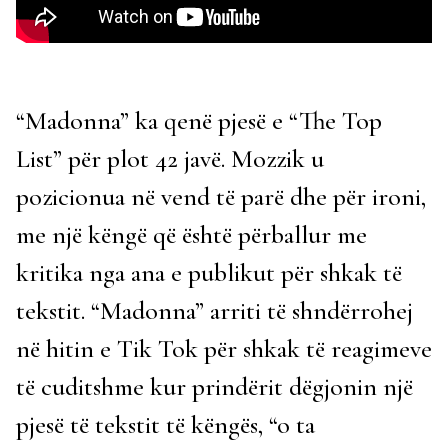
“Madonna” ka qenë pjesë e “The Top
List” për plot 42 javë. Mozzik u
pozicionua në vend të parë dhe për ironi,
me një këngë që është përballur me
kritika nga ana e publikut për shkak të
tekstit. “Madonna” arriti të shndërrohej
në hitin e Tik Tok për shkak të reagimeve
të cuditshme kur prindërit dëgjonin një
pjesë të tekstit të këngës, “o ta