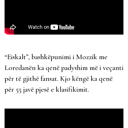
“Eiskalt”, bashkëpunimi i Mozzik me
Loredanën ka qenë padyshim më i veçanti
për të gjithë fansat. Kjo këngë ka qenë
për 55 javë pjesë e klasifikimit.