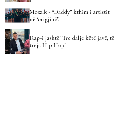
Mozzik - “Daddy” kthim i artistit
në ‘origjinë’!
Rap-i jashtë! Tre dalje këtë javë, të
treja Hip Hop!