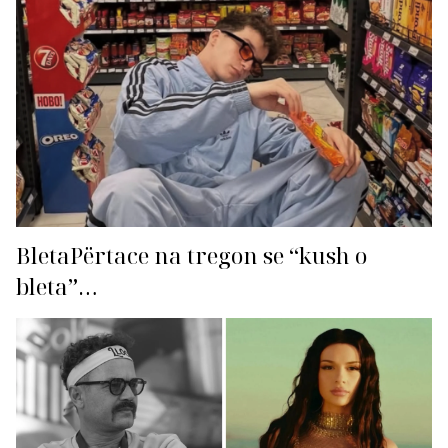
BletaPërtace na tregon se “kush o
bleta”…