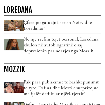
LOREDANA
Çfarë po gatuajnë sërish Noizy dhe
Loredana?!
Në një rrëfim tejet personal, Loredana
zbulon në autobiografinë e saj
depresionin pas ndarjes nga Mozzik
dhe jo vetëm!
MOZZIK
Pak para publikimit të bashkëpunimit
të tyre, Dafina dhe Mozzik surprizojnë
me fjalët dedikuar njëri-tjetrit!
Dafina Zeqiri dhe Mozzik së shpejti me