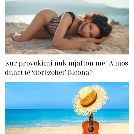
Kur provokimi nuk mjafton më! A mos
duhet të ‘dorëzohet’ Bleona?