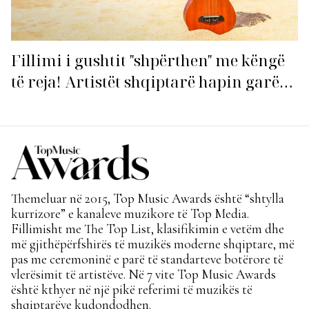
Fillimi i gushtit "shpërthen" me këngë
të reja! Artistët shqiptarë hapin garën
për hitin e verës!
Themeluar në 2015, Top Music Awards është “shtylla
kurrizore” e kanaleve muzikore të Top Media.
Fillimisht me The Top List, klasifikimin e vetëm dhe
më gjithëpërfshirës të muzikës moderne shqiptare, më
pas me ceremoninë e parë të standarteve botërore të
vlerësimit të artistëve. Në 7 vite Top Music Awards
është kthyer në një pikë referimi të muzikës të
shqiptarëve kudondodhen.