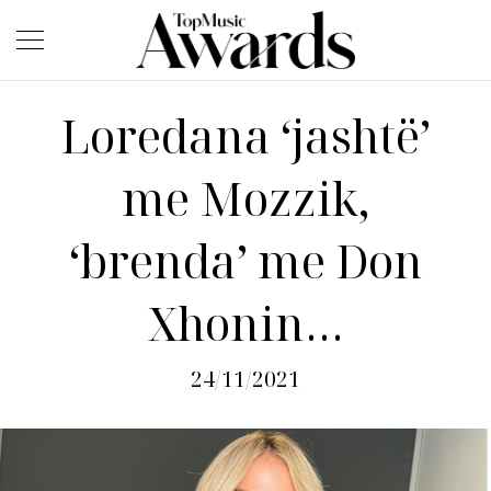
Loredana ‘jashtë’
me Mozzik,
‘brenda’ me Don
Xhonin…
24/11/2021