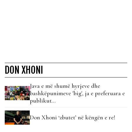
DON XHONI
Java e më shumë hyrjeve dhe
bashkëpunimeve 'big', ja e preferuara e
publikut...
Don Xhoni ‘zbutet’ në këngën e re!