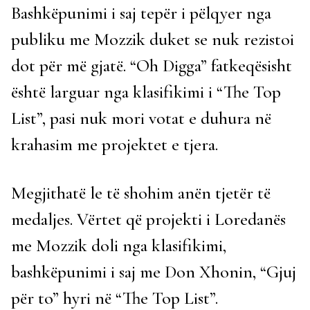
Bashkëpunimi i saj tepër i pëlqyer nga
publiku me Mozzik duket se nuk rezistoi
dot për më gjatë. “Oh Digga” fatkeqësisht
është larguar nga klasifikimi i “The Top
List”, pasi nuk mori votat e duhura në
krahasim me projektet e tjera.
Megjithatë le të shohim anën tjetër të
medaljes. Vërtet që projekti i Loredanës
me Mozzik doli nga klasifikimi,
bashkëpunimi i saj me Don Xhonin, “Gjuj
për to” hyri në “The Top List”.