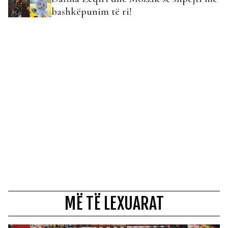
bashkëpunim të ri!
MË TË LEXUARAT