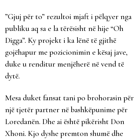
”Gjuj për to” rezultoi mjaft i pëlqyer nga
publiku aq sa e la tërësisht në hije “Oh
Digga”. Ky projekt i ka lënë të gjithë
gojëhapur me pozicionimin e kësaj jave,
duke u renditur menjëherë në vend të
dytë.
Mesa duket fansat tani po brohorasin për
një tjetër partner në bashkëpunime për
Loredanën. Dhe ai është pikërisht Don
Xhoni. Kjo dyshe premton shumë dhe