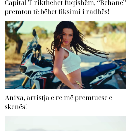
Capital T rikthehet fuqishëm, “Behane”
premton të bëhet fiksimi i radhës!
Anixa, artistja e re më premtuese e
skenës!