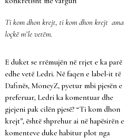
konkretisht me vargun
Ti kom dhon krejt,
ti kom dhon krejt
ama
loçkë m’le vetëm.
E duket se rrëmujën në rrjet e ka parë
edhe vetë Ledri. Në faqen e label-it të
Dafinës, MoneyZ, pyetur mbi pjesën e
preferuar, Ledri ka komentuar dhe
gjejeni pak cilën pjesë? “Ti kom dhon
krejt”, është shprehur ai në hapësirën e
komenteve duke habitur plot nga