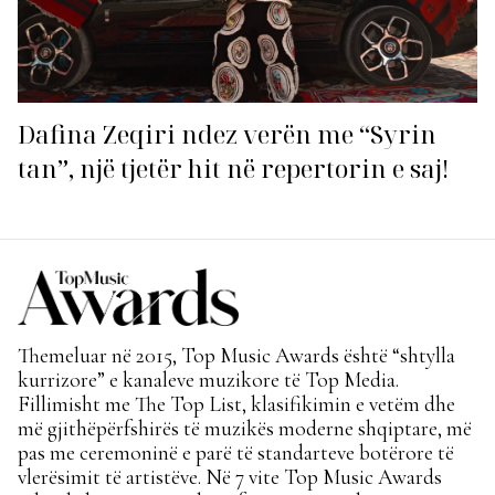
Dafina Zeqiri ndez verën me “Syrin
tan”, një tjetër hit në repertorin e saj!
Themeluar në 2015, Top Music Awards është “shtylla
kurrizore” e kanaleve muzikore të Top Media.
Fillimisht me The Top List, klasifikimin e vetëm dhe
më gjithëpërfshirës të muzikës moderne shqiptare, më
pas me ceremoninë e parë të standarteve botërore të
vlerësimit të artistëve. Në 7 vite Top Music Awards