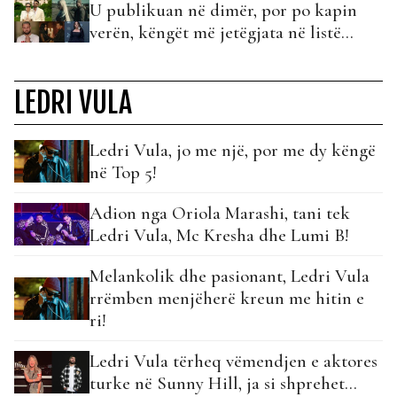
U publikuan në dimër, por po kapin
verën, këngët më jetëgjata në listë...
LEDRI VULA
Ledri Vula, jo me një, por me dy këngë
në Top 5!
Adion nga Oriola Marashi, tani tek
Ledri Vula, Mc Kresha dhe Lumi B!
Melankolik dhe pasionant, Ledri Vula
rrëmben menjëherë kreun me hitin e
ri!
Ledri Vula tërheq vëmendjen e aktores
turke në Sunny Hill, ja si shprehet…