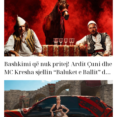
Bashkimi që nuk pritej! Ardit Çuni dhe
MC Kresha sjellin “Baluket e Ballit” dhe
ndezin rrjetin!