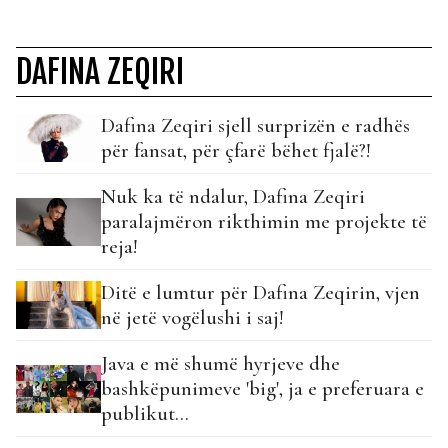
DAFINA ZEQIRI
Dafina Zeqiri sjell surprizën e radhës
për fansat, për çfarë bëhet fjalë?!
Nuk ka të ndalur, Dafina Zeqiri
paralajmëron rikthimin me projekte të
reja!
Ditë e lumtur për Dafina Zeqirin, vjen
në jetë vogëlushi i saj!
Java e më shumë hyrjeve dhe
bashkëpunimeve 'big', ja e preferuara e
publikut...