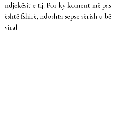
ndjekësit e tij. Por ky koment më pas
është fshirë, ndoshta sepse sërish u bë
viral.