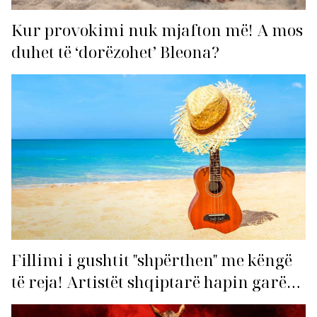
Kur provokimi nuk mjafton më! A mos
duhet të ‘dorëzohet’ Bleona?
Fillimi i gushtit "shpërthen" me këngë
të reja! Artistët shqiptarë hapin garën
për hitin e verës!