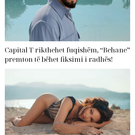
Capital T rikthehet fuqishëm, “Behane”
premton të bëhet fiksimi i radhës!