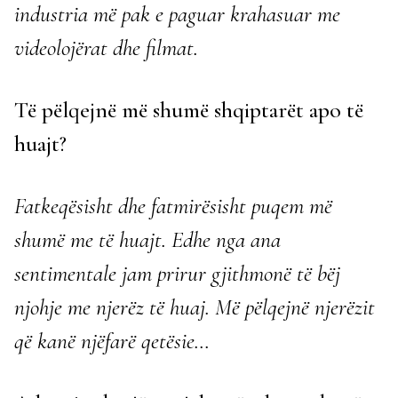
industria më pak e paguar krahasuar me
videolojërat dhe filmat.
Të pëlqejnë më shumë shqiptarët apo të
huajt?
Fatkeqësisht dhe fatmirësisht puqem më
shumë me të huajt. Edhe nga ana
sentimentale jam prirur gjithmonë të bëj
njohje me njerëz të huaj. Më pëlqejnë njerëzit
që kanë njëfarë qetësie…