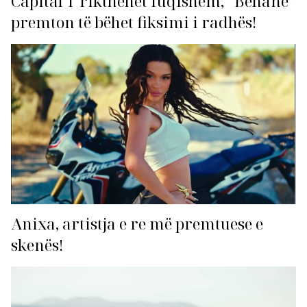
Capital T rikthehet fuqishëm, “Behane”
premton të bëhet fiksimi i radhës!
Anixa, artistja e re më premtuese e
skenës!