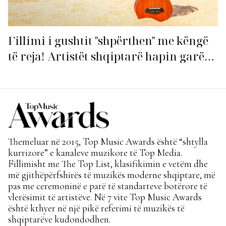
Fillimi i gushtit "shpërthen" me këngë
të reja! Artistët shqiptarë hapin garën
për hitin e verës!
Themeluar në 2015, Top Music Awards është “shtylla
kurrizore” e kanaleve muzikore të Top Media.
Fillimisht me The Top List, klasifikimin e vetëm dhe
më gjithëpërfshirës të muzikës moderne shqiptare, më
pas me ceremoninë e parë të standarteve botërore të
vlerësimit të artistëve. Në 7 vite Top Music Awards
është kthyer në një pikë referimi të muzikës të
shqiptarëve kudondodhen.