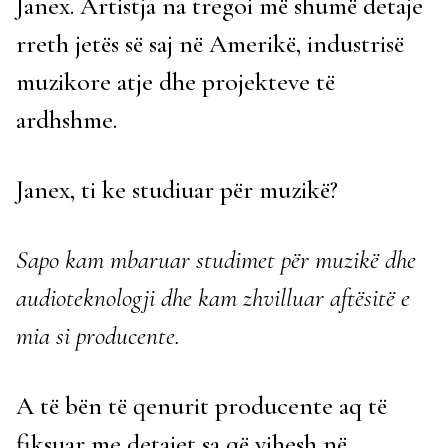
Janex. Artistja na tregoi më shumë detaje
rreth jetës së saj në Amerikë, industrisë
muzikore atje dhe projekteve të
ardhshme.
Janex, ti ke studiuar për muzikë?
Sapo kam mbaruar studimet për muzikë dhe
audioteknologji dhe kam zhvilluar aftësitë e
mia si producente.
A të bën të qenurit producente aq të
fiksuar me detajet sa që vihesh në