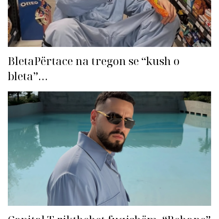
BletaPërtace na tregon se “kush o
bleta”…