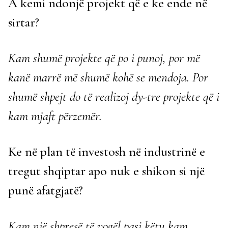
A kemi ndonjë projekt që e ke ende në
sirtar?
Kam shumë projekte që po i punoj, por më
kanë marrë më shumë kohë se mendoja. Por
shumë shpejt do të realizoj dy-tre projekte që i
kam mjaft përzemër.
Ke në plan të investosh në industrinë e
tregut shqiptar apo nuk e shikon si një
punë afatgjatë?
Kam një shpresë të vogël pasi këtu kam