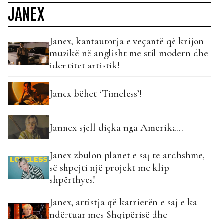
JANEX
Janex, kantautorja e veçantë që krijon
muzikë në anglisht me stil modern dhe
identitet artistik!
Janex bëhet ‘Timeless’!
Jannex sjell diçka nga Amerika...
Janex zbulon planet e saj të ardhshme,
së shpejti një projekt me klip
shpërthyes!
Janex, artistja që karrierën e saj e ka
ndërtuar mes Shqipërisë dhe