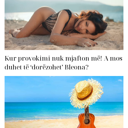
Kur provokimi nuk mjafton më! A mos
duhet të ‘dorëzohet’ Bleona?