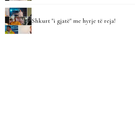
Shkurt "i gjatë" me hyrje të reja!