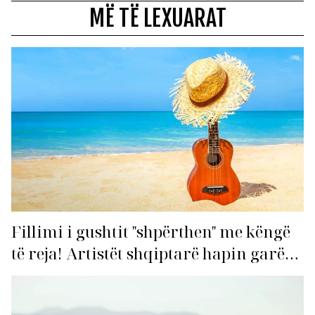
MË TË LEXUARAT
Fillimi i gushtit "shpërthen" me këngë
të reja! Artistët shqiptarë hapin garën
për hitin e verës!