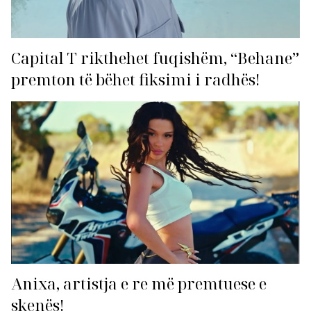
Capital T rikthehet fuqishëm, “Behane”
premton të bëhet fiksimi i radhës!
Anixa, artistja e re më premtuese e
skenës!