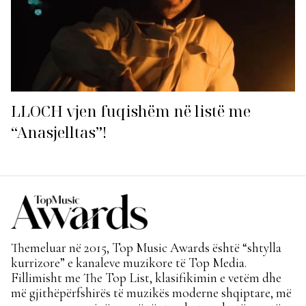
LLOCH vjen fuqishëm në listë me
“Anasjelltas”!
Themeluar në 2015, Top Music Awards është “shtylla
kurrizore” e kanaleve muzikore të Top Media.
Fillimisht me The Top List, klasifikimin e vetëm dhe
më gjithëpërfshirës të muzikës moderne shqiptare, më