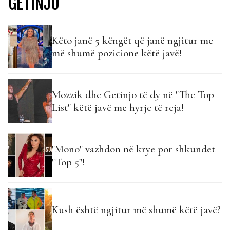
GETINJO
Këto janë 5 këngët që janë ngjitur me
më shumë pozicione këtë javë!
Mozzik dhe Getinjo të dy në "The Top
List" këtë javë me hyrje të reja!
"Mono" vazhdon në krye por shkundet
"Top 5"!
Kush është ngjitur më shumë këtë javë?