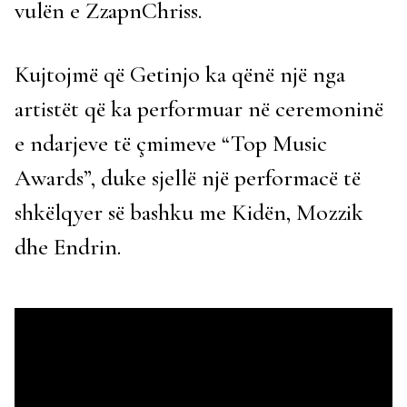
vulën e ZzapnChriss.
Kujtojmë që Getinjo ka qënë një nga
artistët që ka performuar në ceremoninë
e ndarjeve të çmimeve “Top Music
Awards”, duke sjellë një performacë të
shkëlqyer së bashku me Kidën, Mozzik
dhe Endrin.