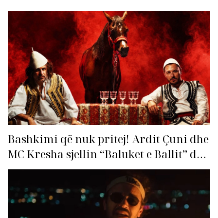
Bashkimi që nuk pritej! Ardit Çuni dhe
MC Kresha sjellin “Baluket e Ballit” dhe
ndezin rrjetin!