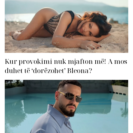
Kur provokimi nuk mjafton më! A mos
duhet të ‘dorëzohet’ Bleona?