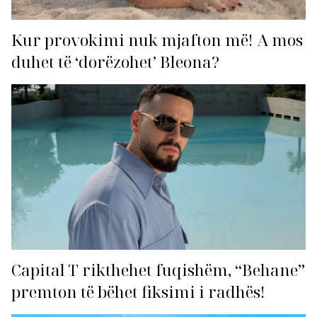
Kur provokimi nuk mjafton më! A mos
duhet të ‘dorëzohet’ Bleona?
Capital T rikthehet fuqishëm, “Behane”
premton të bëhet fiksimi i radhës!