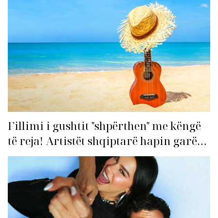
Fillimi i gushtit "shpërthen" me këngë
të reja! Artistët shqiptarë hapin garën
për hitin e verës!