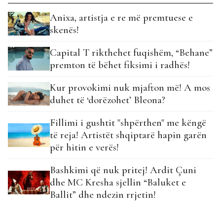
Anixa, artistja e re më premtuese e
skenës!
Capital T rikthehet fuqishëm, “Behane”
premton të bëhet fiksimi i radhës!
Kur provokimi nuk mjafton më! A mos
duhet të ‘dorëzohet’ Bleona?
Fillimi i gushtit "shpërthen" me këngë
të reja! Artistët shqiptarë hapin garën
për hitin e verës!
Bashkimi që nuk pritej! Ardit Çuni
dhe MC Kresha sjellin “Baluket e
Ballit” dhe ndezin rrjetin!