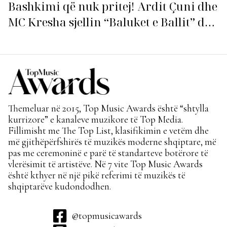
Bashkimi që nuk pritej! Ardit Çuni dhe
MC Kresha sjellin “Baluket e Ballit” dhe
ndezin rrjetin!
Themeluar në 2015, Top Music Awards është “shtylla
kurrizore” e kanaleve muzikore të Top Media.
Fillimisht me The Top List, klasifikimin e vetëm dhe
më gjithëpërfshirës të muzikës moderne shqiptare, më
pas me ceremoninë e parë të standarteve botërore të
vlerësimit të artistëve. Në 7 vite Top Music Awards
është kthyer në një pikë referimi të muzikës të
shqiptarëve kudondodhen.
@topmusicawards