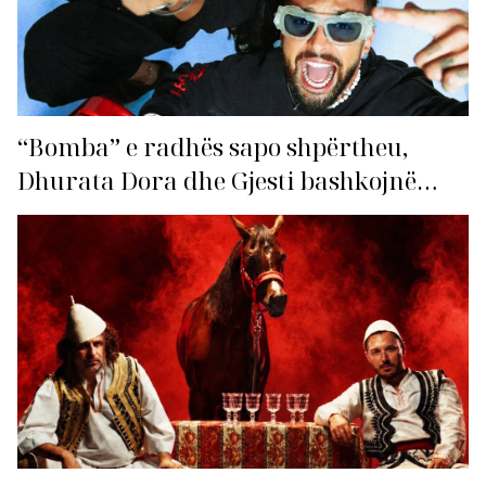
“Bomba” e radhës sapo shpërtheu,
Dhurata Dora dhe Gjesti bashkojnë
fuqitë me “Gasolina”!