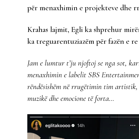
për menaxhimin e projekteve dhe rrug
Krahas lajmit, Egli ka shprehur mir
ka treguarentuziazëm për fazën e re t
Jam e lumtur t’ju njoftoj se nga sot, ka
menaxhimin e labelit SBS Entertainment
rëndësishëm në rrugëtimin tim artistik, d
muzikë dhe emocione të forta…