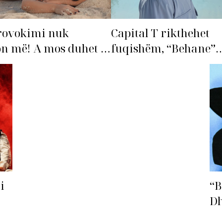
rovokimi nuk
Capital T rikthehet
n më! A mos duhet të
fuqishëm, “Behane”
ohet’ Bleona?
premton të bëhet fiks
radhës!
i
“B
Dh
fu