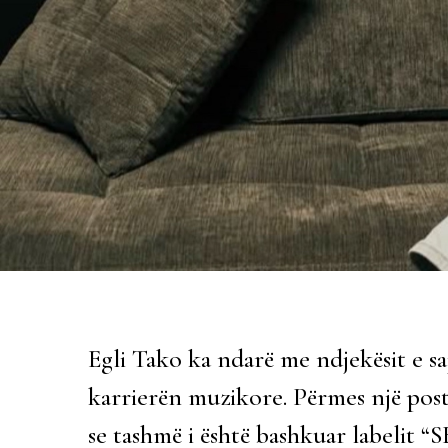
Egli Tako ka ndarë me ndjekësit e saj
karrierën muzikore. Përmes një post
se tashmë i është bashkuar labelit “S