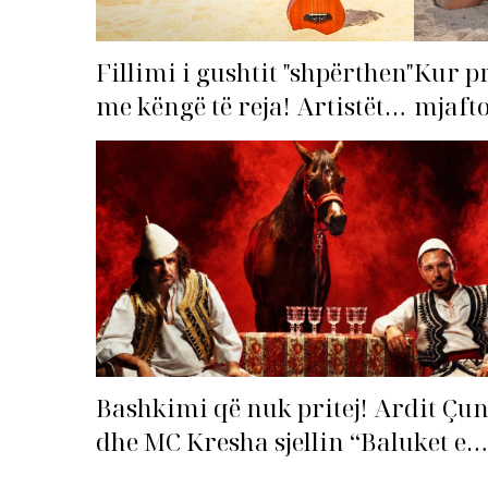
Fillimi i gushtit "shpërthen"
Kur p
me këngë të reja! Artistët
mjafto
shqiptarë hapin garën për
‘dorëz
hitin e verës!
Bashkimi që nuk pritej! Ardit Çun
dhe MC Kresha sjellin “Baluket e
Ballit” dhe ndezin rrjetin!