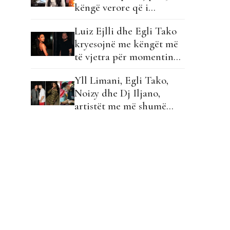
këngë verore që i
qëndrojnë karakterit tim!
Luiz Ejlli dhe Egli Tako
kryesojnë me këngët më
të vjetra për momentin
në listë…
Yll Limani, Egli Tako,
Noizy dhe Dj Iljano,
artistët me më shumë
këngë në listë!