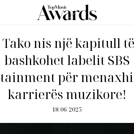
 Tako nis një kapitull të 
bashkohet labelit SBS
rtainment për menaxhi
karrierës muzikore!
18/06/2025