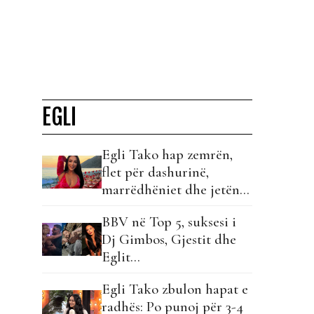
EGLI
Egli Tako hap zemrën,
flet për dashurinë,
marrëdhëniet dhe jetën
pas “Big Brother VIP”!
BBV në Top 5, suksesi i
Dj Gimbos, Gjestit dhe
Eglit…
Egli Tako zbulon hapat e
radhës: Po punoj për 3-4