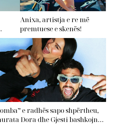
Anixa, artistja e re më
premtuese e skenës!
imi i
omba” e radhës sapo shpërtheu,
urata Dora dhe Gjesti bashkojnë
qitë me “Gasolina”!