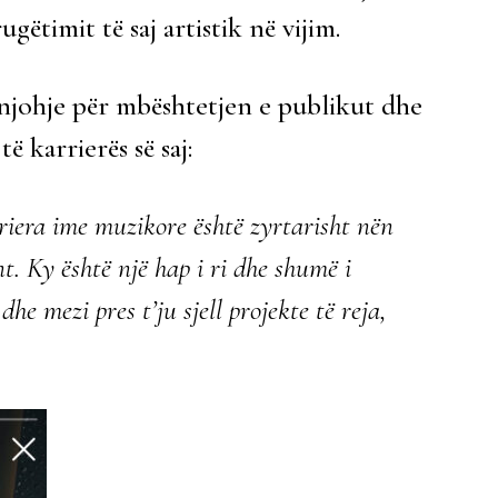
ëtimit të saj artistik në vijim.
ënjohje për mbështetjen e publikut dhe
ë karrierës së saj:
rriera ime muzikore është zyrtarisht nën
. Ky është një hap i ri dhe shumë i
he mezi pres t’ju sjell projekte të reja,