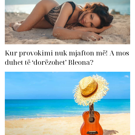
Kur provokimi nuk mjafton më! A mos
duhet të ‘dorëzohet’ Bleona?