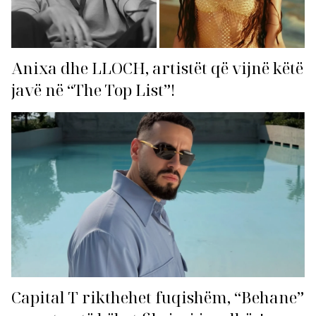
Anixa dhe LLOCH, artistët që vijnë këtë
javë në “The Top List”!
Capital T rikthehet fuqishëm, “Behane”