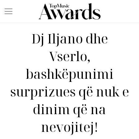
Dj Iljano dhe
Vserlo,
bashkëpunimi
surprizues që nuk e
dinim që na
nevojitej!