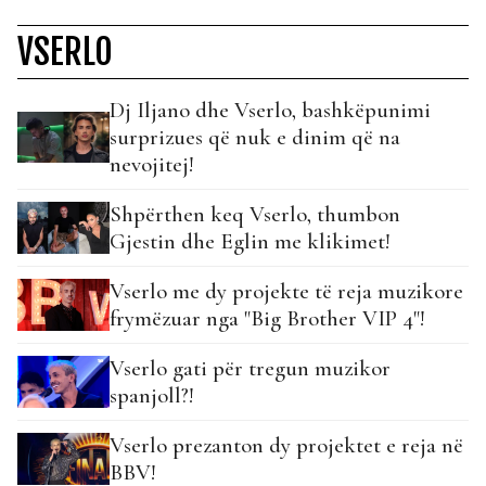
VSERLO
Dj Iljano dhe Vserlo, bashkëpunimi
surprizues që nuk e dinim që na
nevojitej!
Shpërthen keq Vserlo, thumbon
Gjestin dhe Eglin me klikimet!
Vserlo me dy projekte të reja muzikore
frymëzuar nga "Big Brother VIP 4"!
Vserlo gati për tregun muzikor
spanjoll?!
Vserlo prezanton dy projektet e reja në
BBV!