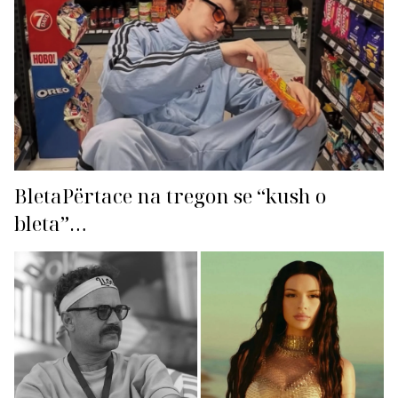
BletaPërtace na tregon se “kush o
bleta”…