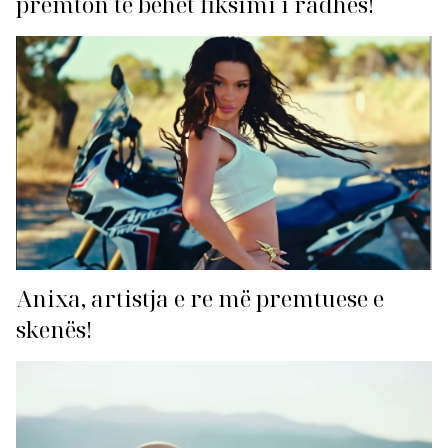
premton të bëhet fiksimi i radhës!
Anixa, artistja e re më premtuese e
skenës!