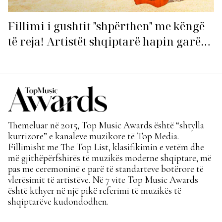
Fillimi i gushtit "shpërthen" me këngë
të reja! Artistët shqiptarë hapin garën
për hitin e verës!
Themeluar në 2015, Top Music Awards është “shtylla
kurrizore” e kanaleve muzikore të Top Media.
Fillimisht me The Top List, klasifikimin e vetëm dhe
më gjithëpërfshirës të muzikës moderne shqiptare, më
pas me ceremoninë e parë të standarteve botërore të
vlerësimit të artistëve. Në 7 vite Top Music Awards
është kthyer në një pikë referimi të muzikës të
shqiptarëve kudondodhen.