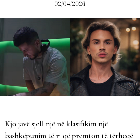
02/04/2026
Kjo javë sjell një në klasifikim një
bashkëpunim të ri që premton të tërheqë