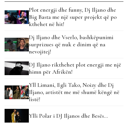
Plot energji dhe funny, Dj Iljano dhe
Big Basta me një super projekt që po
kthehet në hit!
Dj Iljano dhe Vserlo, bashkëpunimi
surprizues që nuk e dinim që na
nevojitej!
DJ Iljano rikthehet plot energji me një
himn për Afrikën!
Yll Limani, Egli Tako, Noizy dhe Dj
Iljano, artistët me më shumë këngë në
listë!
Ylli Polar i DJ Iljanos dhe Besës…