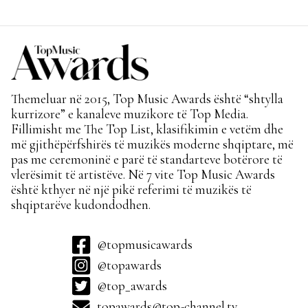
për hitin e verës!
Themeluar në 2015, Top Music Awards është “shtylla
kurrizore” e kanaleve muzikore të Top Media.
Fillimisht me The Top List, klasifikimin e vetëm dhe
më gjithëpërfshirës të muzikës moderne shqiptare, më
pas me ceremoninë e parë të standarteve botërore të
vlerësimit të artistëve. Në 7 vite Top Music Awards
është kthyer në një pikë referimi të muzikës të
shqiptarëve kudondodhen.
@topmusicawards
@topawards
@top_awards
topawards@top-channel.tv