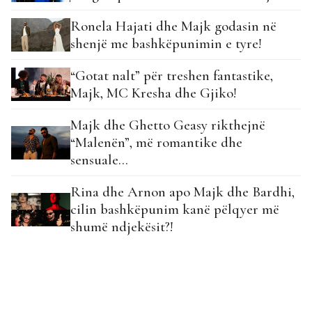
Ronela Hajati dhe Majk godasin në
shenjë me bashkëpunimin e tyre!
“Gotat nalt” për treshen fantastike,
Majk, MC Kresha dhe Gjiko!
Majk dhe Ghetto Geasy rikthejnë
“Malenën”, më romantike dhe
sensuale…
Rina dhe Arnon apo Majk dhe Bardhi,
cilin bashkëpunim kanë pëlqyer më
shumë ndjekësit?!