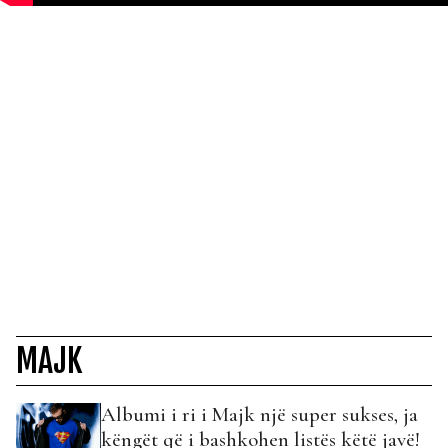
MAJK
Albumi i ri i Majk një super sukses, ja
këngët që i bashkohen listës këtë javë!