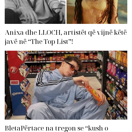
Anixa dhe LLOCH, artistët që vijnë këtë
javë në “The Top List”!
BletaPërtace na tregon se “kush o