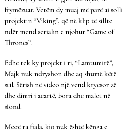
frymëzuar. Vetëm dy muaj më parë ai solli
projektin “Viking”, që në klip të sillte
ndër mend serialin e njohur “Game of
Thrones”.
Edhe tek ky projekt i ri, “Lamtumirë”,
Majk nuk ndryshon dhe aq shumë këtë
stil. Sërish në video një vend kryesor zë
dhe dimri i acartë, bora dhe malet në
sfond.
Meqë ra fjala, kjo nuk është kënga e