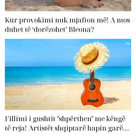
Kur provokimi nuk mjafton më! A mos
duhet të ‘dorëzohet’ Bleona?
Fillimi i gushtit "shpërthen" me këngë
të reja! Artistët shqiptarë hapin garën