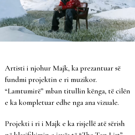
Artisti i njohur Majk, ka prezantuar së
fundmi projektin e ri muzikor.
“Lamtumirë” mban titullin kënga, të cilën
e ka kompletuar edhe nga ana vizuale.
Projekti i ri i Majk e ka risjellë atë sërish
në klasifikimin e javës të “The Top List”