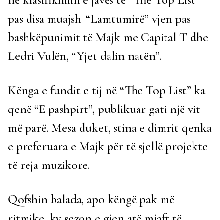
pas disa muajsh. “Lamtumirë” vjen pas
bashkëpunimit të Majk me Capital T dhe
Ledri Vulën, “Yjet dalin natën”.
Kënga e fundit e tij në “The Top List” ka
qenë “E pashpirt”, publikuar gati një vit
më parë. Mesa duket, stina e dimrit qenka
e preferuara e Majk për të sjellë projekte
të reja muzikore.
Qofshin balada, apo këngë pak më
ritmike, ky sezon e gjen atë mjaft të