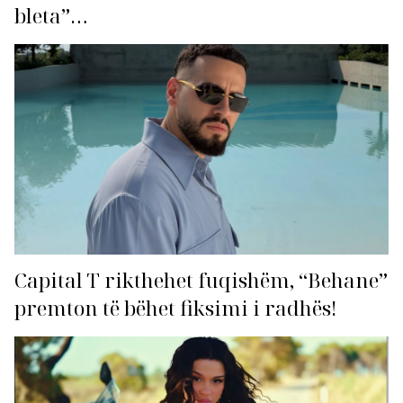
bleta”…
Capital T rikthehet fuqishëm, “Behane”
premton të bëhet fiksimi i radhës!