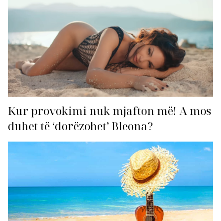
Kur provokimi nuk mjafton më! A mos
duhet të ‘dorëzohet’ Bleona?