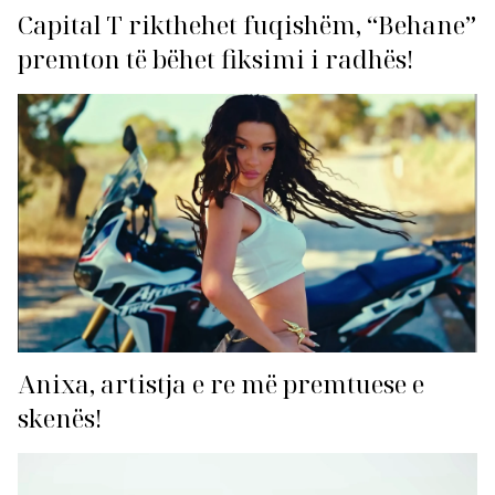
Capital T rikthehet fuqishëm, “Behane”
premton të bëhet fiksimi i radhës!
Anixa, artistja e re më premtuese e
skenës!