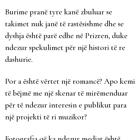
Burime pranë tyre kanë zbuluar se
takimet nuk janë të rastësishme dhe se
dyshja është parë edhe në Prizren, duke
ndezur spekulimet për një histori të re
dashurie.
Por a është vërtet një romancë? Apo kemi
të bëjmë me një skenar të mirëmenduar
për të ndezur interesin e publikut para
një projekti të ri muzikor?
Fotografia që ka ndezur mediat është