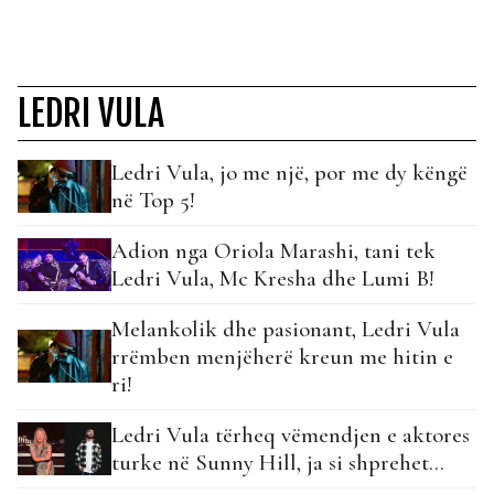
LEDRI VULA
Ledri Vula, jo me një, por me dy këngë
në Top 5!
Adion nga Oriola Marashi, tani tek
Ledri Vula, Mc Kresha dhe Lumi B!
Melankolik dhe pasionant, Ledri Vula
rrëmben menjëherë kreun me hitin e
ri!
Ledri Vula tërheq vëmendjen e aktores
turke në Sunny Hill, ja si shprehet…