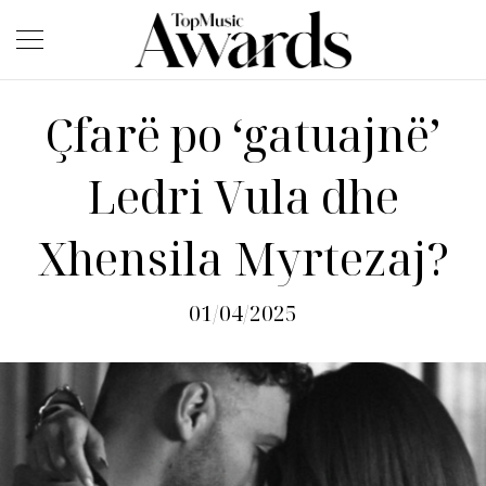
Çfarë po ‘gatuajnë’
Ledri Vula dhe
Xhensila Myrtezaj?
01/04/2025