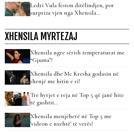
Ledri Vula feston ditëlindjen, por
surpriza vjen nga Xhensila…
XHENSILA MYRTEZAJ
Xhensila ngre sërish temperaturat me
“Gjuma”!
Xhensila dhe Mc Kresha godasin në
shenjë me hitin e ri!
Tre hyrjet e reja në Top 5 që janë hite
të gushtit…
Xhensila menjëherë në Top 5 me
'videon e nxehtë' të verës!