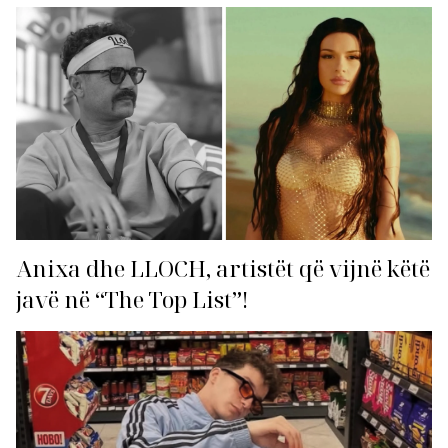
Anixa dhe LLOCH, artistët që vijnë këtë
javë në “The Top List”!