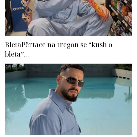
BletaPërtace na tregon se “kush o
bleta”…