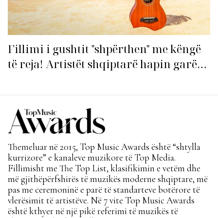
Fillimi i gushtit "shpërthen" me këngë
të reja! Artistët shqiptarë hapin garën
për hitin e verës!
Themeluar në 2015, Top Music Awards është “shtylla
kurrizore” e kanaleve muzikore të Top Media.
Fillimisht me The Top List, klasifikimin e vetëm dhe
më gjithëpërfshirës të muzikës moderne shqiptare, më
pas me ceremoninë e parë të standarteve botërore të
vlerësimit të artistëve. Në 7 vite Top Music Awards
është kthyer në një pikë referimi të muzikës të