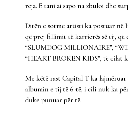
reja. E tani ai sapo na zbuloi dhe sur
Ditën e sotme artisti ka postuar në 
që prej fillimit të karrierës së tij
“SLUMDOG MILLIONAIRE”, “WIN
“HEART BROKEN KIDS”, të cilat ka
Me këtë rast Capital T ka lajmëruar 
albumin e tij të 6-të, i cili nuk ka 
duke punuar për të.