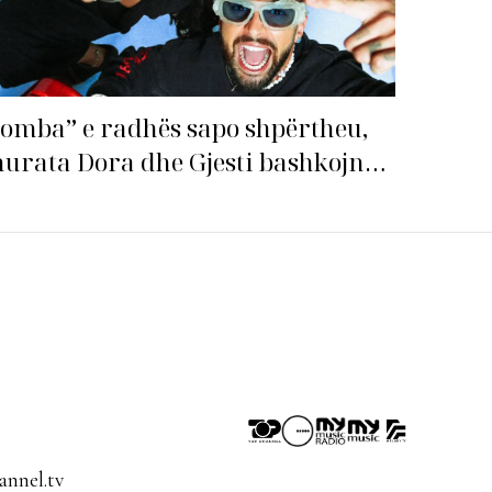
omba” e radhës sapo shpërtheu,
urata Dora dhe Gjesti bashkojnë
qitë me “Gasolina”!
nnel.tv