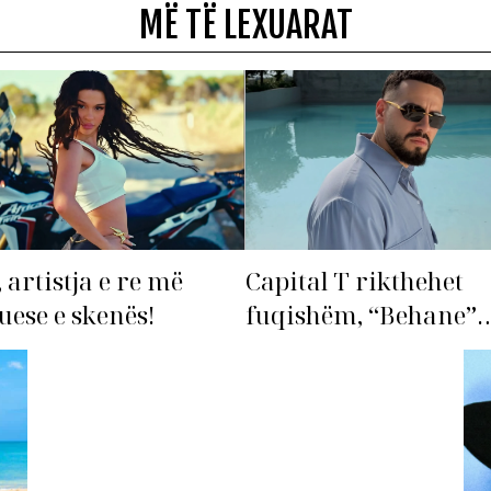
MË TË LEXUARAT
 artistja e re më
Capital T rikthehet
ese e skenës!
fuqishëm, “Behane”
premton të bëhet fiks
radhës!