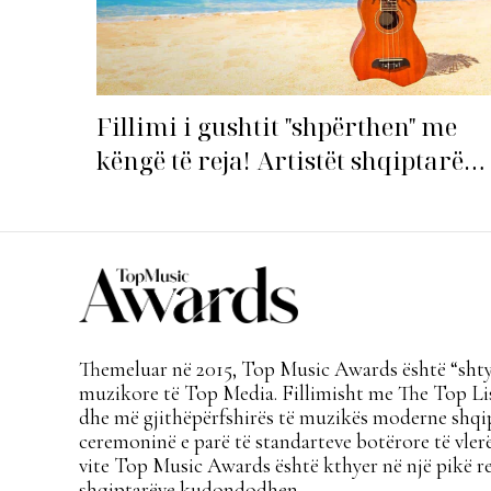
Fillimi i gushtit "shpërthen" me
këngë të reja! Artistët shqiptarë
hapin garën për hitin e verës!
Themeluar në 2015, Top Music Awards është “shtyl
muzikore të Top Media. Fillimisht me The Top Lis
dhe më gjithëpërfshirës të muzikës moderne shqi
ceremoninë e parë të standarteve botërore të vlerë
vite Top Music Awards është kthyer në një pikë re
shqiptarëve kudondodhen.