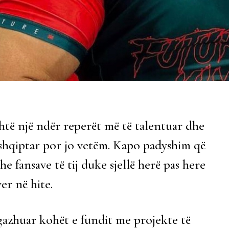
htë një ndër reperët më të talentuar dhe
 shqiptar por jo vetëm. Kapo padyshim që
 fansave të tij duke sjellë herë pas here
er në hite.
ngazhuar kohët e fundit me projekte të