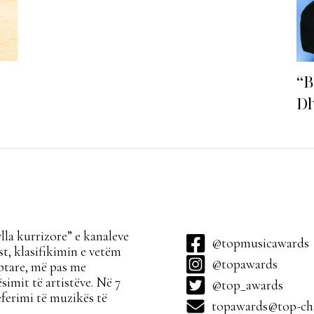
“B
Dh
fu
la kurrizore” e kanaleve
@topmusicawards
t, klasifikimin e vetëm
@topawards
ptare, më pas me
simit të artistëve. Në 7
@top_awards
ferimi të muzikës të
topawards@top-cha