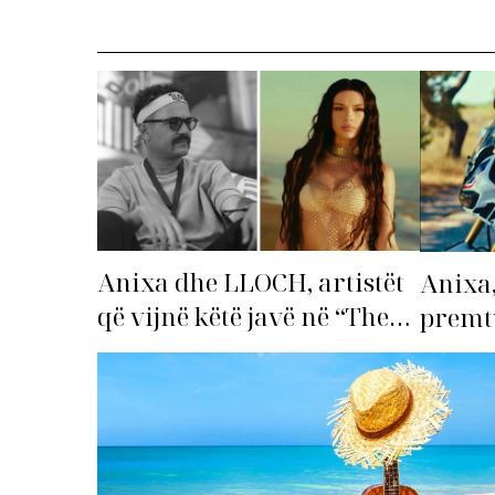
Anixa dhe LLOCH, artistët
Anixa,
që vijnë këtë javë në “The
premtu
Top List”!