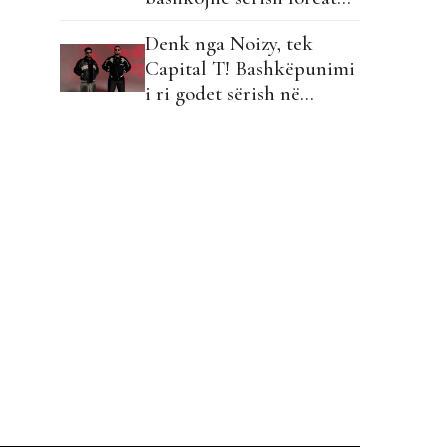
për hitin e radhës!
Denk nga Noizy, tek
Capital T! Bashkëpunimi
i ri godet sërish në
shenjë!