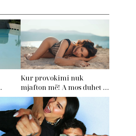
Kur provokimi nuk
mjafton më! A mos duhet të
imi i
‘dorëzohet’ Bleona?