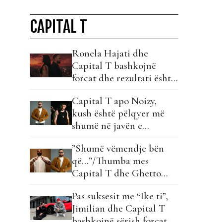
CAPITAL T
Ronela Hajati dhe
Capital T bashkojnë
forcat dhe rezultati është
një hit!
Capital T apo Noizy,
kush është pëlqyer më
shumë në javën e
debutimit?!
”Shumë vëmendje bën
që…”/Thumba mes
Capital T dhe Ghetto
Geasy?!
Pas suksesit me “Ike ti”,
Jimilian dhe Capital T
bashkojnë sërish forcat