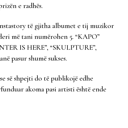
prizën e radhës.
Instastory të gjitha albumet e tij muzikor
, që deri më tani numërohen 5. “KAPO”
TER IS HERE”, “SKULPTURE”,
në pasur shumë sukses.
se së shpejti do të publikojë edhe
përfunduar akoma pasi artisti është ende