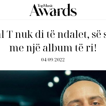
l T nuk di të ndalet, së 
me një album të ri!
04/09/2022