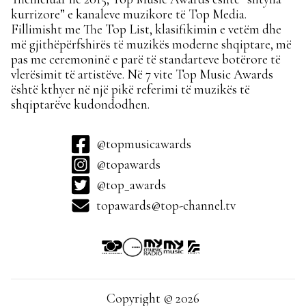
kurrizore” e kanaleve muzikore të Top Media.
Fillimisht me The Top List, klasifikimin e vetëm dhe
më gjithëpërfshirës të muzikës moderne shqiptare, më
pas me ceremoninë e parë të standarteve botërore të
vlerësimit të artistëve. Në 7 vite Top Music Awards
është kthyer në një pikë referimi të muzikës të
shqiptarëve kudondodhen.
@topmusicawards
@topawards
@top_awards
topawards@top-channel.tv
Copyright © 2026