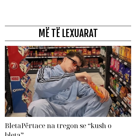
MË TË LEXUARAT
BletaPërtace na tregon se “kush o
bleta”…