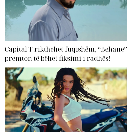
Capital T rikthehet fuqishëm, “Behane”
premton të bëhet fiksimi i radhës!