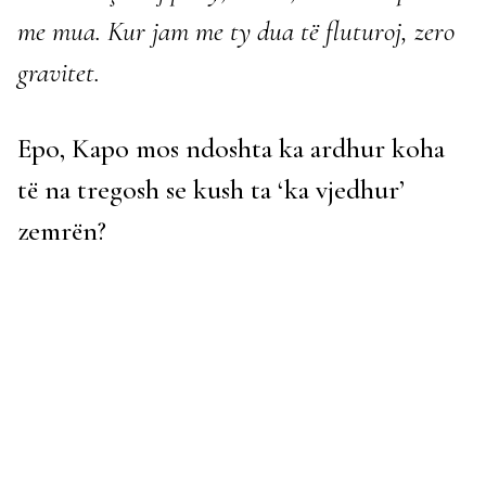
me mua. Kur jam me ty dua të fluturoj, zero
gravitet.
Epo, Kapo mos ndoshta ka ardhur koha
të na tregosh se kush ta ‘ka vjedhur’
zemrën?