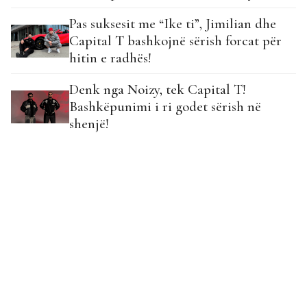
Pas suksesit me “Ike ti”, Jimilian dhe
Capital T bashkojnë sërish forcat për
hitin e radhës!
Denk nga Noizy, tek Capital T!
Bashkëpunimi i ri godet sërish në
shenjë!