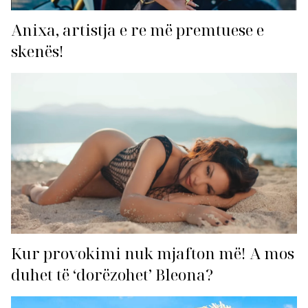
Anixa, artistja e re më premtuese e
skenës!
Kur provokimi nuk mjafton më! A mos
duhet të ‘dorëzohet’ Bleona?