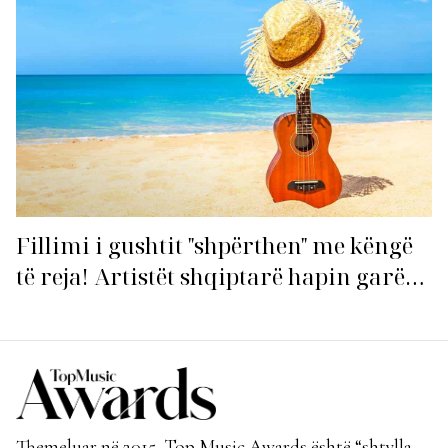
Fillimi i gushtit "shpërthen" me këngë
të reja! Artistët shqiptarë hapin garën
për hitin e verës!
Themeluar në 2015, Top Music Awards është “shtylla