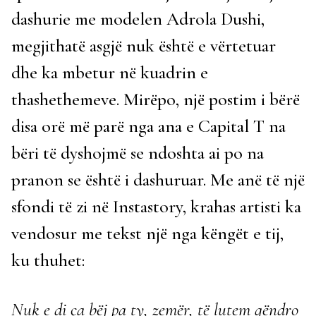
dashurie me modelen Adrola Dushi,
megjithatë asgjë nuk është e vërtetuar
dhe ka mbetur në kuadrin e
thashethemeve. Mirëpo, një postim i bërë
disa orë më parë nga ana e Capital T na
bëri të dyshojmë se ndoshta ai po na
pranon se është i dashuruar. Me anë të një
sfondi të zi në Instastory, krahas artisti ka
vendosur me tekst një nga këngët e tij,
ku thuhet:
Nuk e di ça bëj pa ty, zemër, të lutem qëndro