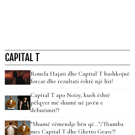
CAPITAL T
Ronela Hajati dhe Capital T bashkojnë
forcat dhe rezultati është një hit!
Capital T apo Noizy, kush është
pëlqyer më shumë në javën e
debutimit?!
”Shumë vëmendje bën që…”/Thumba
mes Capital T dhe Ghetto Geasy?!