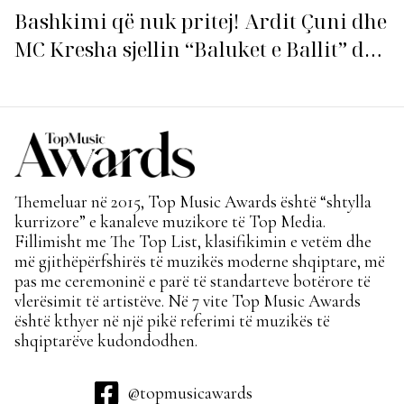
Bashkimi që nuk pritej! Ardit Çuni dhe
MC Kresha sjellin “Baluket e Ballit” dhe
ndezin rrjetin!
Themeluar në 2015, Top Music Awards është “shtylla
kurrizore” e kanaleve muzikore të Top Media.
Fillimisht me The Top List, klasifikimin e vetëm dhe
më gjithëpërfshirës të muzikës moderne shqiptare, më
pas me ceremoninë e parë të standarteve botërore të
vlerësimit të artistëve. Në 7 vite Top Music Awards
është kthyer në një pikë referimi të muzikës të
shqiptarëve kudondodhen.
@topmusicawards