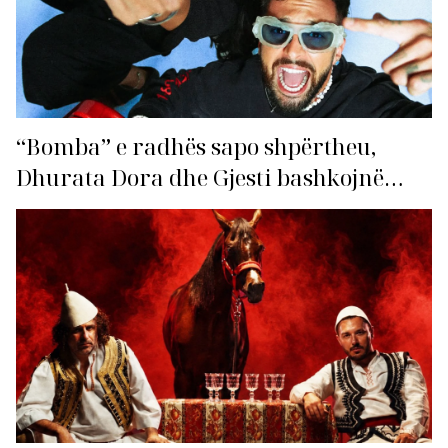
“Bomba” e radhës sapo shpërtheu,
Dhurata Dora dhe Gjesti bashkojnë
fuqitë me “Gasolina”!