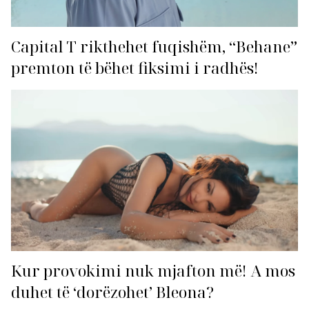
Capital T rikthehet fuqishëm, “Behane”
premton të bëhet fiksimi i radhës!
Kur provokimi nuk mjafton më! A mos
duhet të ‘dorëzohet’ Bleona?