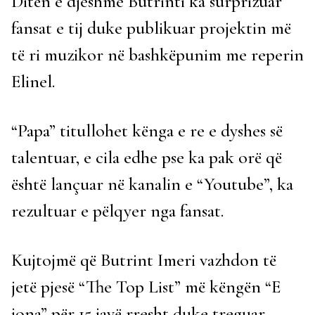
Ditën e djeshme Butrinti ka surprizuar
fansat e tij duke publikuar projektin më
të ri muzikor në bashkëpunim me reperin
Elinel.
“Papa” titullohet kënga e re e dyshes së
talentuar, e cila edhe pse ka pak orë që
është lançuar në kanalin e “Youtube”, ka
rezultuar e pëlqyer nga fansat.
Kujtojmë që Butrint Imeri vazhdon të
jetë pjesë “The Top List” më këngën “E
jona” për 15 javë rresht duke treguar