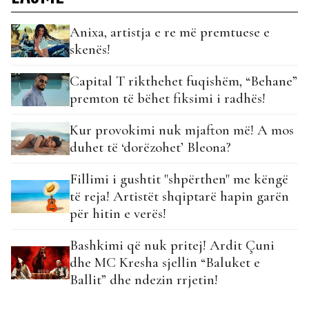
Anixa, artistja e re më premtuese e
skenës!
Capital T rikthehet fuqishëm, “Behane”
premton të bëhet fiksimi i radhës!
Kur provokimi nuk mjafton më! A mos
duhet të ‘dorëzohet’ Bleona?
Fillimi i gushtit "shpërthen" me këngë
të reja! Artistët shqiptarë hapin garën
për hitin e verës!
Bashkimi që nuk pritej! Ardit Çuni
dhe MC Kresha sjellin “Baluket e
Ballit” dhe ndezin rrjetin!