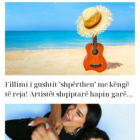
Fillimi i gushtit "shpërthen" me këngë
të reja! Artistët shqiptarë hapin garën
për hitin e verës!