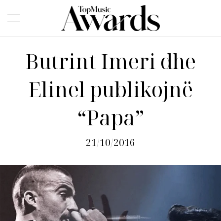
Butrint Imeri dhe
Elinel publikojnë
“Papa”
21/10/2016