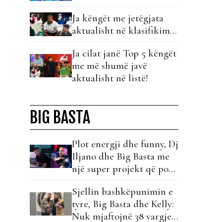
Ja këngët me jetëgjata
aktualisht në klasifikim…
Ja cilat janë Top 5 këngët
me më shumë javë
aktualisht në listë!
BIG BASTA
Plot energji dhe funny, Dj
Iljano dhe Big Basta me
një super projekt që po
kthehet në hit!
Sjellin bashkëpunimin e
tyre, Big Basta dhe Kelly:
Nuk mjaftojnë 38 vargje