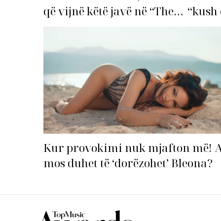
që vijnë këtë javë në “The
“kush 
Top List”!
Kur provokimi nuk mjafton më! 
mos duhet të ‘dorëzohet’ Bleona?