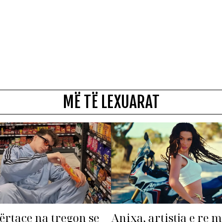
MË TË LEXUARAT
ërtace na tregon se
Anixa, artistja e re 