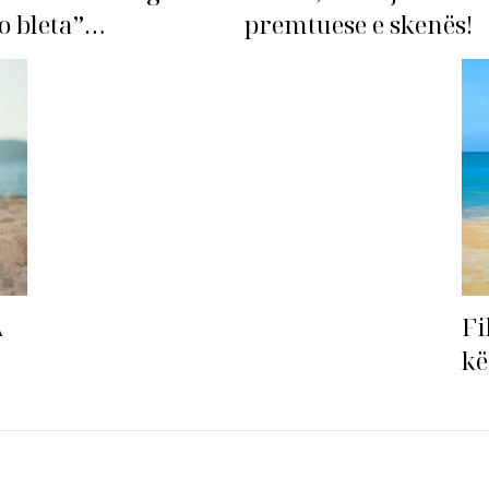
o bleta”…
premtuese e skenës!
Fi
A
kë
ha