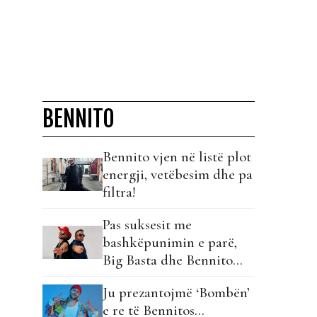
BENNITO
Bennito vjen në listë plot
energji, vetëbesim dhe pa
filtra!
Pas suksesit me
bashkëpunimin e parë,
Big Basta dhe Bennito
sjellin hitin e radhës!
Ju prezantojmë ‘Bombën’
e re të Bennitos…