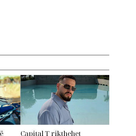
më
Capital T rikthehet