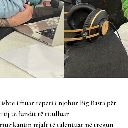
shte i ftuar reperi i njohur Big Basta për
tij të fundit të titulluar
zikantin mjaft të talentuar në tregun