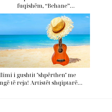
fuqishëm, “Behane”
premton të bëhet fiksimi i
radhës!
llimi i gushtit "shpërthen" me
ngë të reja! Artistët shqiptarë
pin garën për hitin e verës!