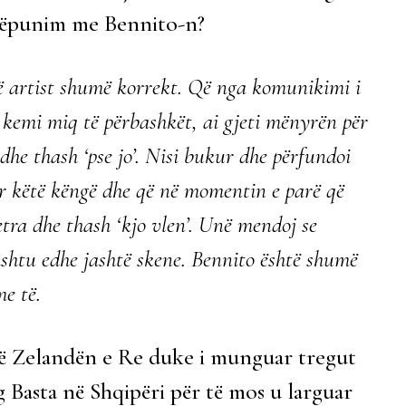
hkëpunim me Bennito-n?
jë artist shumë korrekt. Që nga komunikimi i
kemi miq të përbashkët, ai gjeti mënyrën për
e thash ‘pse jo’. Nisi bukur dhe përfundoi
ër këtë këngë dhe që në momentin e parë që
tra dhe thash ‘kjo vlen’. Unë mendoj se
ë ashtu edhe jashtë skene. Bennito është shumë
e të.
r në Zelandën e Re duke i munguar tregut
 Basta në Shqipëri për të mos u larguar