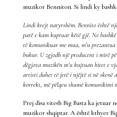
muzikor Benniton. Si lindi ky bas
Lindi krejt natyrshëm. Bennito është n
parë e kam kuptuar këtë gjë. Ne bashkë 
të komunikuar me mua, m’u prezantua dh
bukur. U zgjodh një producent i mirë p
dëgjova muzikën m’u kujtuan hitet e vje
artisti duhet të jetë i njëjtë si në sken
korrekt, më pëlqeu shumë komunikimi m
Prej disa vitesh Big Basta ka jetua
muzikor shqiptar. A është kthyer Big