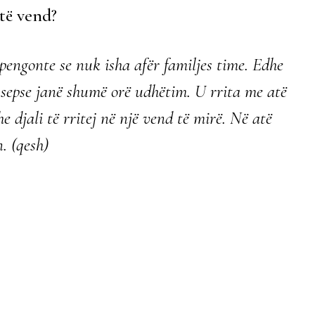
atë vend?
pengonte se nuk isha afër familjes time. Edhe
f sepse janë shumë orë udhëtim. U rrita me atë
he djali të rritej në një vend të mirë. Në atë
. (qesh)