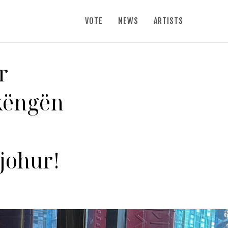
VOTE
NEWS
ARTISTS
r
 këngën
johur!