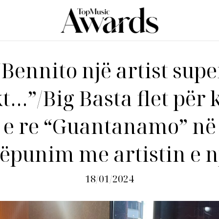
“Bennito një artist supe
t…”/Big Basta flet për
e re “Guantanamo” në
ëpunim me artistin e n
18/01/2024