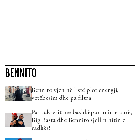
BENNITO
Bennito vjen në listë plot energji,
vetëbesim dhe pa filtra!
Pas suksesit me bashkëpunimin e parë,
Big Basta dhe Bennito sjellin hitin e
radhës!