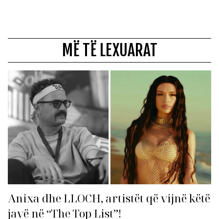
MË TË LEXUARAT
Anixa dhe LLOCH, artistët që vijnë këtë
javë në “The Top List”!