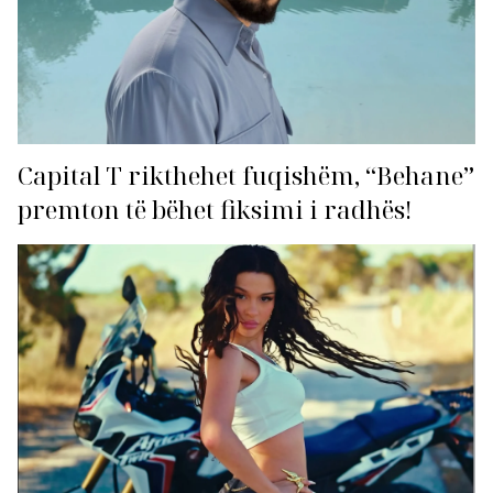
Capital T rikthehet fuqishëm, “Behane”
premton të bëhet fiksimi i radhës!