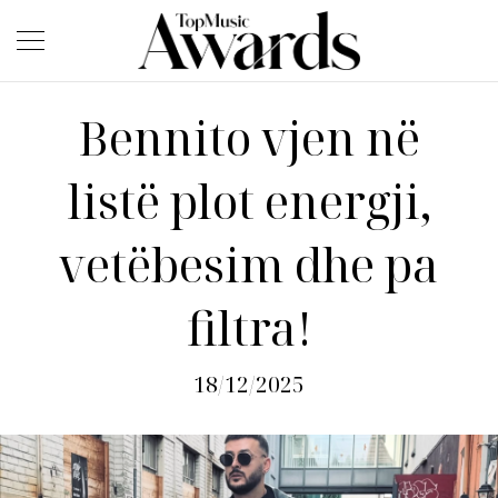
Bennito vjen në
listë plot energji,
vetëbesim dhe pa
filtra!
18/12/2025