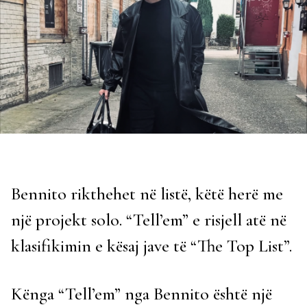
Bennito rikthehet në listë, këtë herë me
një projekt solo. “Tell’em” e risjell atë në
klasifikimin e kësaj jave të “The Top List”.
Kënga “Tell’em” nga Bennito është një