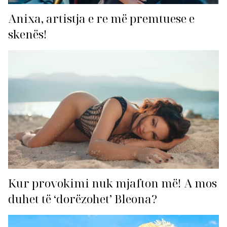
Anixa, artistja e re më premtuese e
skenës!
Kur provokimi nuk mjafton më! A mos
duhet të ‘dorëzohet’ Bleona?