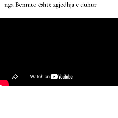
nga Bennito është zgjedhja e duhur.