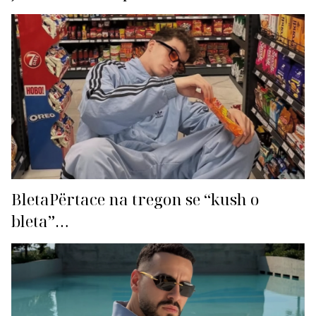
BletaPërtace na tregon se “kush o
bleta”…