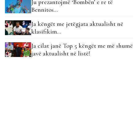
Ju prezantojmë ‘Bombën’ e re të
Bennitos…
Ja këngët me jetëgjata aktualisht në
klasifikim…
Ja cilat janë Top 5 këngët me më shumë
javë aktualisht në listë!