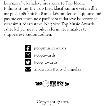
kurrizore” e kanaleve muzikore të Top Media.
Fillimisht me The Top List, klasifikimin e vetëm dhe
më gjithëpërfshirës të muzikës moderne shqiptare, më
pas me ceremoninë e parë të standarteve botërore të
vlerësimit të artistëve. Në 7 vite Top Music Awards
është kthyer në një pikë referimi të muzikës të
shqiptarëve kudondodhen.
@topmusicawards
@topawards
@top_awards
topawards@top-channel.tv
Copyright © 2026