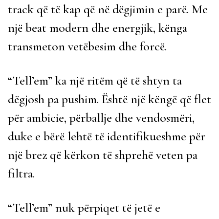
track që të kap që në dëgjimin e parë. Me
një beat modern dhe energjik, kënga
transmeton vetëbesim dhe forcë.
“Tell’em” ka një ritëm që të shtyn ta
dëgjosh pa pushim. Është një këngë që flet
për ambicie, përballje dhe vendosmëri,
duke e bërë lehtë të identifikueshme për
një brez që kërkon të shprehë veten pa
filtra.
“Tell’em” nuk përpiqet të jetë e