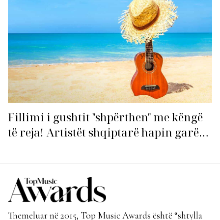
Fillimi i gushtit "shpërthen" me këngë
të reja! Artistët shqiptarë hapin garën
për hitin e verës!
Themeluar në 2015, Top Music Awards është “shtylla