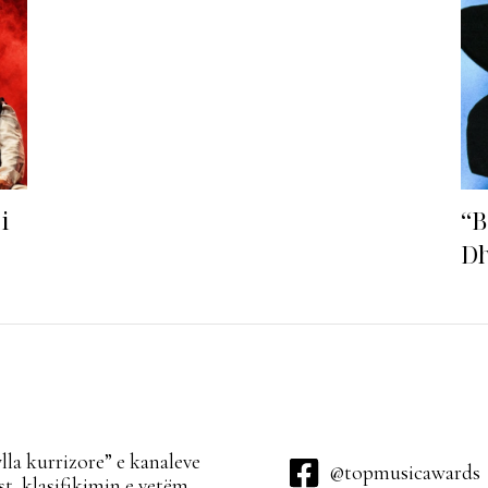
i
“B
Dh
fu
la kurrizore” e kanaleve
@topmusicawards
t, klasifikimin e vetëm