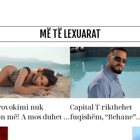
MË TË LEXUARAT
rovokimi nuk
Capital T rikthehet
n më! A mos duhet të
fuqishëm, “Behane”
ohet’ Bleona?
premton të bëhet fiks
radhës!