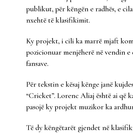
publikut, për këngën e radhës, e ci
nxehtë të klasifikimit.
Ky projekt, i cili ka marrë mjaft kom
pozicionuar menjëherë në vendin e d
fansave.
Për tekstin e kësaj kënge janë kujde
“Cricket”. Lorenc Aliaj është ai që k
pasojë ky projekt muzikor ka ardhur
Të dy këngëtarët gjendet në klasifi