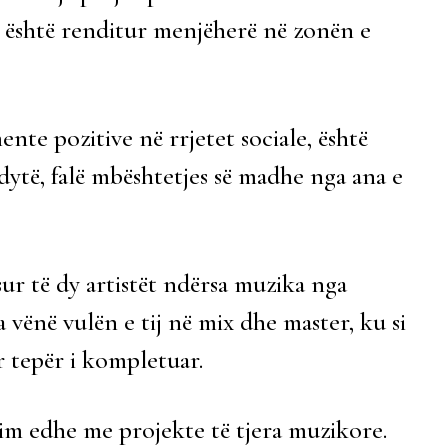
la është renditur menjëherë në zonën e
ente pozitive në rrjetet sociale, është
ytë, falë mbështetjes së madhe nga ana e
sur të dy artistët ndërsa muzika nga
a vënë vulën e tij në mix dhe master, ku si
 tepër i kompletuar.
kim edhe me projekte të tjera muzikore.