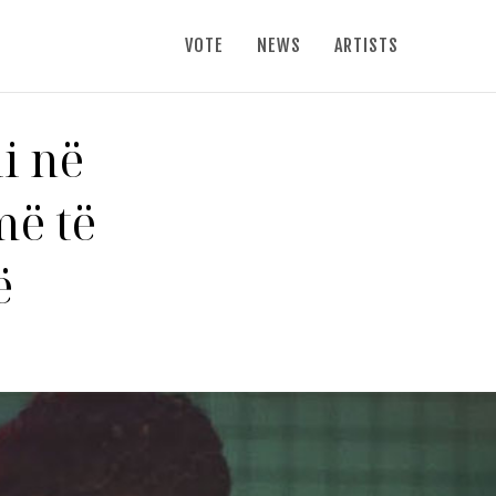
VOTE
NEWS
ARTISTS
i në
më të
ë