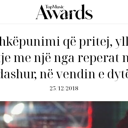
hkëpunimi që pritej, yll
tje me një nga reperat 
dashur, në vendin e dyt
25/12/2018