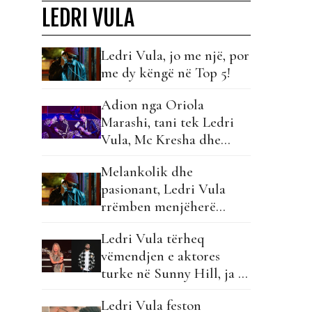
LEDRI VULA
Ledri Vula, jo me një, por
me dy këngë në Top 5!
Adion nga Oriola
Marashi, tani tek Ledri
Vula, Mc Kresha dhe
Lumi B!
Melankolik dhe
pasionant, Ledri Vula
rrëmben menjëherë
kreun me hitin e ri!
Ledri Vula tërheq
vëmendjen e aktores
turke në Sunny Hill, ja si
shprehet…
Ledri Vula feston