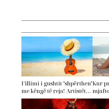
Fillimi i gushtit "shpërthen"
Kur p
me këngë të reja! Artistët
mjafto
shqiptarë hapin garën për
‘dorëz
hitin e verës!