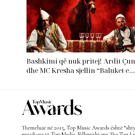
Bashkimi që nuk pritej! Ardit Çun
dhe MC Kresha sjellin “Baluket e
Ballit” dhe ndezin rrjetin!
Themeluar në 2015, Top Music Awards është “shtyl
muzikore të Top Media. Fillimisht me The Top Lis