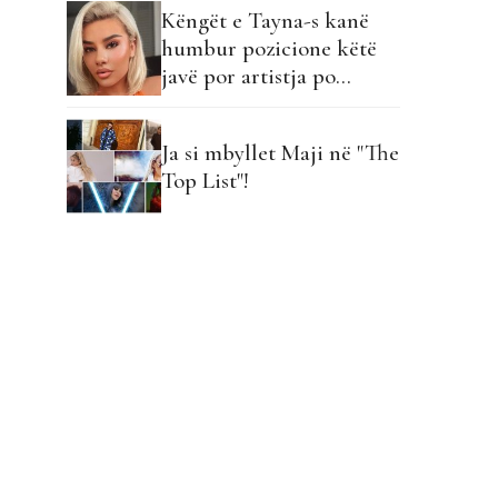
Këngët e Tayna-s kanë
humbur pozicione këtë
javë por artistja po
përgatit bombën e radhës
Ja si mbyllet Maji në "The
Top List"!