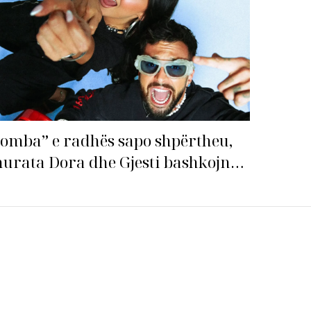
omba” e radhës sapo shpërtheu,
urata Dora dhe Gjesti bashkojnë
qitë me “Gasolina”!