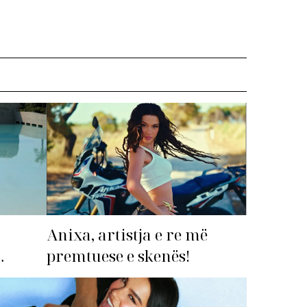
Anixa, artistja e re më
premtuese e skenës!
imi i