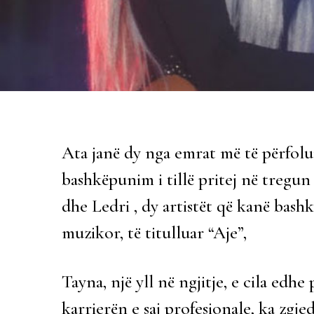
Ata janë dy nga emrat më të përfolu
bashkëpunim i tillë pritej në tregun
dhe Ledri , dy artistët që kanë bashk
muzikor, të titulluar “Aje”,
Tayna, një yll në ngjitje, e cila edh
karrierën e saj profesionale, ka zgj