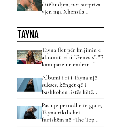
ditëlindjen, por surpriza
vjen nga Xhensila…
TAYNA
Tayna flet për krijimin e
albumit të ri "Genesis": "E
kam parë në ëndërr…"
Albumi i ri i Tayna një
sukses, këngët që i
bashkohen listës këtë
javë…
Pas një periudhe të gjatë,
Tayna rikthehet
fuqishëm në “The Top
List” me dy projekte!