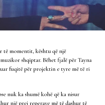
r të momentit, kështu që një
 muzikor shqiptar. Bëhet fjalë për Tayna
uar fuqitë për projektin e tyre më të ri
e pse nuk ka shumë kohë që ka nisur
edhur një prej reperave më të dashur të