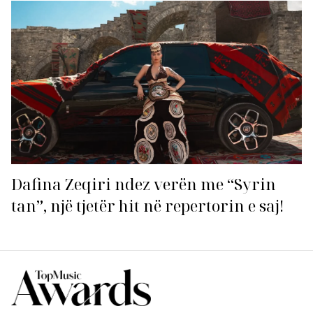
ndezin rrjetin!
Dafina Zeqiri ndez verën me “Syrin
tan”, një tjetër hit në repertorin e saj!