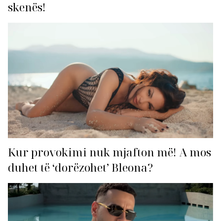
skenës!
Kur provokimi nuk mjafton më! A mos
duhet të ‘dorëzohet’ Bleona?