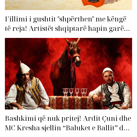
Fillimi i gushtit "shpërthen" me këngë
të reja! Artistët shqiptarë hapin garën
për hitin e verës!
Bashkimi që nuk pritej! Ardit Çuni dhe
MC Kresha sjellin “Baluket e Ballit” dhe