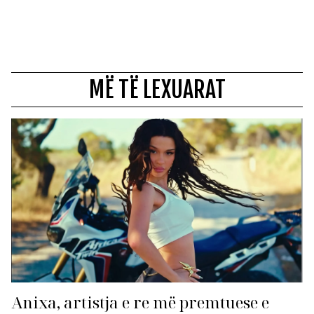
MË TË LEXUARAT
Anixa, artistja e re më premtuese e