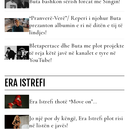
Buta bashkon sërish forcat me Singin!
“Pranverë-Verë”/ Reperi i njohur Buta
prezanton albumin e ri në ditën e tij të
lindjes!
Bletapertace dhe Buta me plot projekte
të reja këtë javë në kanalet e tyre në
YouTube!
ERA ISTREFI
Era Istrefi thotë “Move on”…
Jo një por dy këngë, Era Istrefi plot risi
në listën e javës!