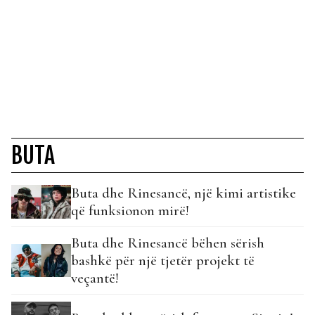
BUTA
Buta dhe Rinesancë, një kimi artistike
që funksionon mirë!
Buta dhe Rinesancë bëhen sërish
bashkë për një tjetër projekt të
veçantë!