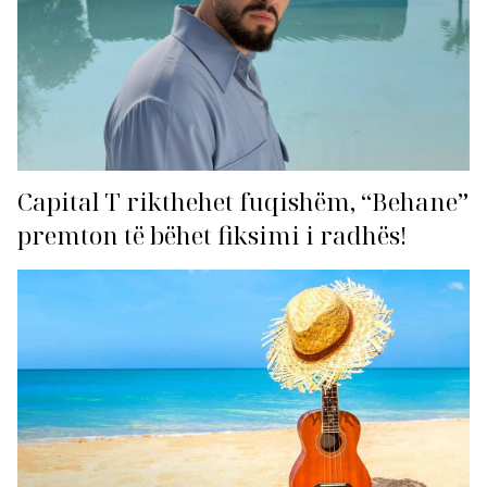
Capital T rikthehet fuqishëm, “Behane”
premton të bëhet fiksimi i radhës!