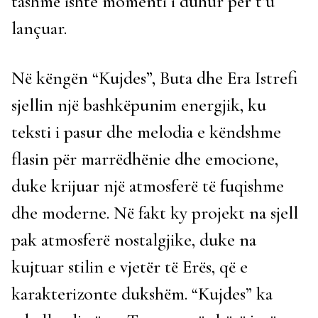
tashmë ishte momenti i duhur për t’u
lançuar.
Në këngën “Kujdes”, Buta dhe Era Istrefi
sjellin një bashkëpunim energjik, ku
teksti i pasur dhe melodia e këndshme
flasin për marrëdhënie dhe emocione,
duke krijuar një atmosferë të fuqishme
dhe moderne. Në fakt ky projekt na sjell
pak atmosferë nostalgjike, duke na
kujtuar stilin e vjetër të Erës, që e
karakterizonte dukshëm. “Kujdes” ka