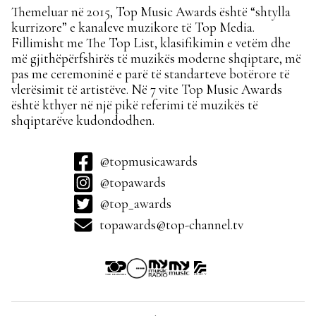
Themeluar në 2015, Top Music Awards është “shtylla
kurrizore” e kanaleve muzikore të Top Media.
Fillimisht me The Top List, klasifikimin e vetëm dhe
më gjithëpërfshirës të muzikës moderne shqiptare, më
pas me ceremoninë e parë të standarteve botërore të
vlerësimit të artistëve. Në 7 vite Top Music Awards
është kthyer në një pikë referimi të muzikës të
shqiptarëve kudondodhen.
@topmusicawards
@topawards
@top_awards
topawards@top-channel.tv