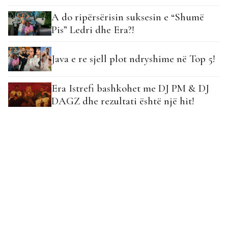
A do ripërsërisin suksesin e “Shumë
Pis” Ledri dhe Era?!
Java e re sjell plot ndryshime në Top 5!
Era Istrefi bashkohet me DJ PM & DJ
DAGZ dhe rezultati është një hit!