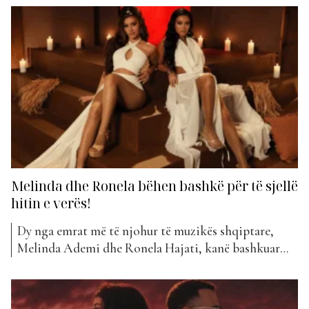
dhe një këngë që pritet të tërheqë menjëherë
vëmendjen e publikut. E njohur për eksperimentet
muzikore dhe aftësinë për të krijuar hite që mbeten
gjatë...
Melinda dhe Ronela bëhen bashkë për të sjellë
hitin e verës!
Dy nga emrat më të njohur të muzikës shqiptare,
Melinda Ademi dhe Ronela Hajati, kanë bashkuar
forcat për herë të parë në një bashkëpunim që po
tërheq menjëherë vëmendjen. Kënga e tyre e re, “Ça
Mbone”, sjell një energji të fortë verore, ritme