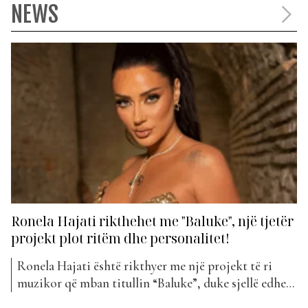
NEWS
Ronela Hajati rikthehet me "Baluke", një tjetër
projekt plot ritëm dhe personalitet!
Ronela Hajati është rikthyer me një projekt të ri
muzikor që mban titullin “Baluke”, duke sjellë edhe
një herë stilin e saj unik, energjinë karakteristike