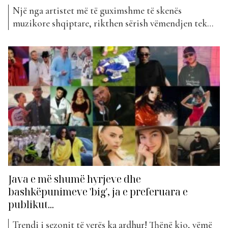
Një nga artistet më të guximshme të skenës
muzikore shqiptare, rikthen sërish vëmendjen tek
vetja. Po flasim për Ronela Hajati dhe projektin e saj
më të ri që i bashkohet listës, “UNeDU”. “UNeDU”
sjell një frymë të re dhe energji, duke kombinuar
elementë të ironisë dhe anës teatrale me një...
Java e më shumë hyrjeve dhe
bashkëpunimeve 'big', ja e preferuara e
publikut...
Trendi i sezonit të verës ka ardhur! Thënë kjo, vëmë