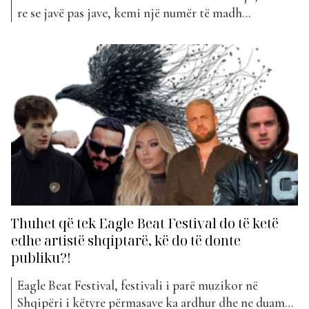
re se javë pas jave, kemi një numër të madh
projektesh të reja muzikore të publikuara. Kjo javë
solli me vete plot 15 hyrje të reja, java më e ngarkuar
deri më tani. Ndër to kishim projekte soli të
zhanreve...
Thuhet që tek Eagle Beat Festival do të ketë
edhe artistë shqiptarë, kë do të donte
publiku?!
Eagle Beat Festival, festivali i parë muzikor në
Shqipëri i këtyre përmasave ka ardhur dhe ne duam