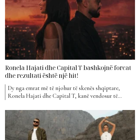
moderne dhe një kombinim interesant të stileve...
Ronela Hajati dhe Capital T bashkojnë forcat
dhe rezultati është një hit!
Dy nga emrat më të njohur të skenës shqiptare,
Ronela Hajati dhe Capital T, kanë vendosur të
bashkojnë energjitë e tyre në një projekt të ri
muzikor që po tërheq vëmendjen e fansave që në
momentet e para. Kënga mban titullin “Koishii” dhe
premton të jetë një nga bashkëpunimet më...