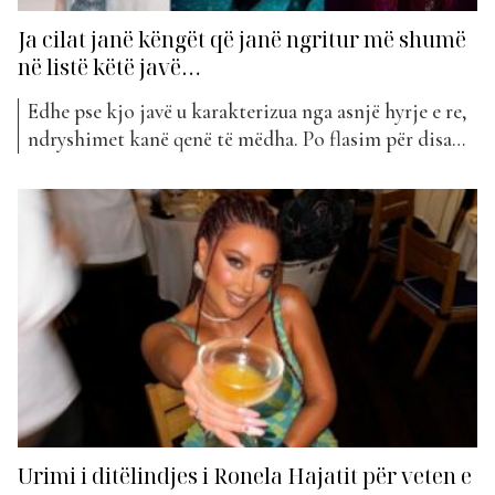
Ja cilat janë këngët që janë ngritur më shumë
në listë këtë javë…
Edhe pse kjo javë u karakterizua nga asnjë hyrje e re,
ndryshimet kanë qenë të mëdha. Po flasim për disa
nga projektet që kanë pësuar një rritje të
konsiderueshme në pozicionim. Ndiqini më poshtë
se cilat janë ato… Dr1n & Ani – Nintendo (+76
pozicione) Ronela Hajati – Ta Ta...
Urimi i ditëlindjes i Ronela Hajatit për veten e