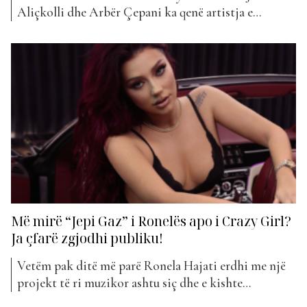
Aliçkolli dhe Arbër Çepani ka qenë artistja e
mirënjohur Ronela Hajati. Ajo foli më shumë rreth
projekteve të saj të fundit, këngët që priten të dalin
të reja dhe disa momente epike nga karriera e saj disa
vjeçare. Ajo ka përfaqësuar Shqipërinë në...
Më mirë “Jepi Gaz” i Ronelës apo i Crazy Girl?
Ja çfarë zgjodhi publiku!
Vetëm pak ditë më parë Ronela Hajati erdhi me një
projekt të ri muzikor ashtu siç dhe e kishte
pralajmëruar. “Jepi Gaz” mban titullin kënga e saj e