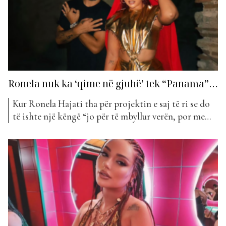
Ronela nuk ka ‘qime në gjuhë’ tek “Panama”…
Kur Ronela Hajati tha për projektin e saj të ri se do
të ishte një këngë “jo për të mbyllur verën, por me
nxef dimrin”, nuk e menduam aq thellë. Artistja
paralajmëroi këngën e re gjatë muajit gusht dhe në
fillim menduam se do të ishte një këngë ‘e nxehtë’...