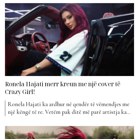
cila arriti që të rrëmbente kreun e javës. Por ndoshta
ajo që nuk kishim parashikuar ishte se ky projekt do
të vinte...
Ronela Hajati merr kreun me një cover të
Crazy Girl!
Ronela Hajati ka ardhur në qendër të vëmendjes me
një këngë të re. Vetëm pak ditë më parë artistja ka
publikuar projektin e saj më të ri që mban titullin
“Jepi Gaz”. Një këngë kjo që e themi me sigurinë më
të plotë që do të kthehet në një hit...