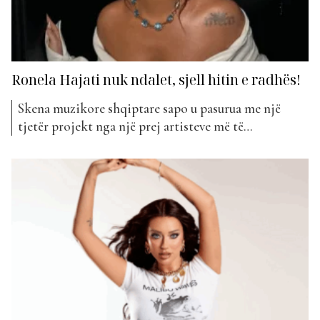
Ronela Hajati nuk ndalet, sjell hitin e radhës!
Skena muzikore shqiptare sapo u pasurua me një
tjetër projekt nga një prej artisteve më të
guximshme dhe unike të pop-it, Ronela Hajati.
Kënga e saj më e re, “Ani ani djalë”, vjen si një
kombinim i freskët i baladës, ritmikes dhe pak rep.
“Ani ani djalë” sjell një atmosferë...