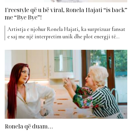
Freestyle që u bë viral, Ronela Hajati “is back”
me “Bye Bye”!
Artistja e njohur Ronela Hajati, ka surprizuar fansat
e saj me një interpretim unik dhe plot energji të
freestyle-it të saj më të ri, “Bye Bye”. Kënga u
prezantua për herë të parë live gjatë një paraqitjeje
speciale në podcastin e Meriton Mjekiqit, duke
tërhequr menjëherë vëmendjen e publikut dhe...
Ronela që duam…