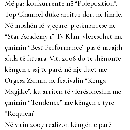
Më pas konkurrente në “Poleposition”,
Top Channel duke arritur deri në finale.
Në moshën 16-vjeçare, pjesëmarrëse në
“Star Academy 1” Tv Klan, vlerësohet me
çmimin “Best Performance” pas 6 muajsh
sfida të fituara. Viti 2006 do të shënonte
këngën e saj të parë, në një duet me
Orgesa Zaimin në festivalin “Kenga
Magjike”, ku arritën të vlerësoheshin me
çmimin “Tendence” me këngën e tyre
“Requiem”.
Në vitin 2007 realizon këngën e parë