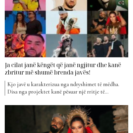
saj. Shumë ekspresive...
Ja cilat janë këngët që janë ngjitur dhe kanë
zbritur më shumë brenda javës!
Kjo javë u karakterizua nga ndryshimet të mëdha.
Disa nga projektet kanë pësuar një rritje të
konsiderueshme në pozicionim e disa të tjera kanë
pësuar një rënie të konsiderueshme. Ndiqni më
poshtë se cilat janë ato… Bletapërtace – Pa filter (+44
vende) Noizy – Follow You (+39 vende) Ibro Deli...