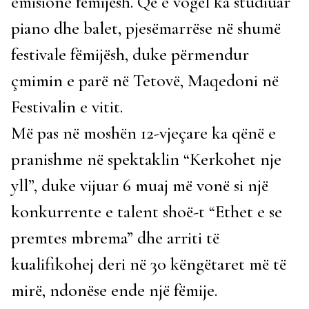
emisione fëmijësh. Që e vogël ka studiuar
piano dhe balet, pjesëmarrëse në shumë
festivale fëmijësh, duke përmendur
çmimin e parë në Tetovë, Maqedoni në
Festivalin e vitit.
Më pas në moshën 12-vjeçare ka qënë e
pranishme në spektaklin “Kerkohet nje
yll”, duke vijuar 6 muaj më vonë si një
konkurrente e talent shoë-t “Ethet e se
premtes mbrema” dhe arriti të
kualifikohej deri në 30 këngëtaret më të
mirë, ndonëse ende një fëmije.