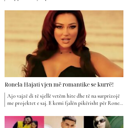
që ju të jeni pjesë e historisë. I vendosur pranë
Liqenit Artificial, Festivali Eagle Beat është vendi ku
muzika, natyra dhe kultura përplasen. Ky është më
shumë se një festival, është një lëvizje....
Ronela Hajati vjen më romantike se kurrë!
Ajo vajzë di të sjellë vetëm hite dhe të na surprizojë
me projektet e saj. E kemi fjalën pikërisht për Ronela
Hajatin. Artistja gjithmonë ka ardhur plot guxim
dhe duke eksperikentuar në projektet e saj. Jo vetëm
në tekst, muzikë, por po ashtu dhe me paraqitjet e