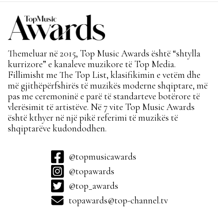
Themeluar në 2015, Top Music Awards është “shtylla
kurrizore” e kanaleve muzikore të Top Media.
Fillimisht me The Top List, klasifikimin e vetëm dhe
më gjithëpërfshirës të muzikës moderne shqiptare, më
pas me ceremoninë e parë të standarteve botërore të
vlerësimit të artistëve. Në 7 vite Top Music Awards
është kthyer në një pikë referimi të muzikës të
shqiptarëve kudondodhen.
@topmusicawards
@topawards
@top_awards
topawards@top-channel.tv