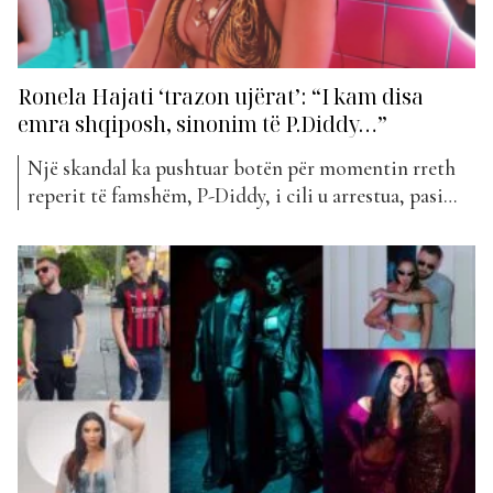
Ronela Hajati ‘trazon ujërat’: “I kam disa
emra shqiposh, sinonim të P.Diddy…”
Një skandal ka pushtuar botën për momentin rreth
reperit të famshëm, P-Diddy, i cili u arrestua, pasi
akuzohet për vrasje, marrëdhënie seksuale me të
mitur e trafikim i qenieve njerëzore. Diddy ka
promovuar shumë artistë me famë botërore në tregun
muzikor e akuzat e fundit janë se Diddy në festat e...