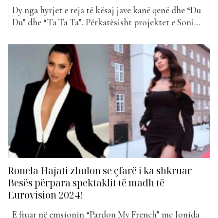
Dy nga hyrjet e reja të kësaj jave kanë qenë dhe “Du
Du” dhe “Ta Ta Ta”. Përkatësisht projektet e Soni
Malaj me Klemetin dhe Ronela Hajati. Tituj disi të
pazakontë apo jo?! Këto këngë duken sikur të
mbeten menjëherë në mendje duke qenë shumë
‘catchy’. Megjithatë, kjo nuk është...
Ronela Hajati zbulon se çfarë i ka shkruar
Besës përpara spektaklit të madh të
Eurovision 2024!
E ftuar në emsionin “Pardon My French” me Jonida