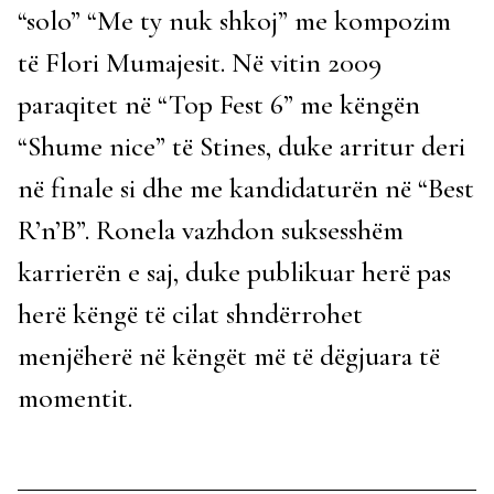
“solo” “Me ty nuk shkoj” me kompozim
të Flori Mumajesit. Në vitin 2009
paraqitet në “Top Fest 6” me këngën
“Shume nice” të Stines, duke arritur deri
në finale si dhe me kandidaturën në “Best
R’n’B”. Ronela vazhdon suksesshëm
karrierën e saj, duke publikuar herë pas
herë këngë të cilat shndërrohet
menjëherë në këngët më të dëgjuara të
momentit.