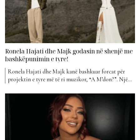
Ronela Hajati dhe Majk godasin në shenjë me
bashkëpunimin e tyre!
Ronela Hajati dhe Majk kanë bashkuar forcat për
projektin e tyre më të ri muzikor, “A M’don?”. Një
këngë që mori menjëherë të gjithë vëmendjen e
publikut. Dy artistët, të njohur për stilin e tyre unik
dhe hitet e suksesshme ndër vite, sjellin një
kombinim energjik që kombinon perfekt me...