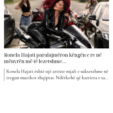
Ronela Hajati paralajmëron këngën e re në
mënyrën më të lezetshme…
Ronela Hajati është një artiste mjaft e suksesshme në
tregun muzikor shqiptar. Ndërkohë që karriera e saj
po ecën shkëlqyeshëm, duket se dicka e shqetëson
këngëtaren sa i përket jetës së saj personale. Artisja e
njohur ka publikuar një fotografi në profilin e saj të
Instagramit, përmes të cilit ka...