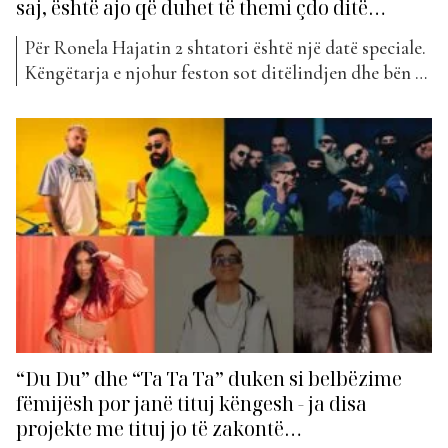
saj, është ajo që duhet të themi çdo ditë…
Për Ronela Hajatin 2 shtatori është një datë speciale.
Këngëtarja e njohur feston sot ditëlindjen dhe bën 35
vjeçe. Ajo ka ndarë me ndjekësit disa fotografi, ku
sigurisht nuk mungojnë urimet e shumta me rastin e
ditëlindjes. Ronela i ka kushtuar vetes një urim
special, ku shkruan: Gëzuar ditëlindjen për mua. Jam
shumë krenare...
“Du Du” dhe “Ta Ta Ta” duken si belbëzime
fëmijësh por janë tituj këngesh - ja disa
projekte me tituj jo të zakontë…