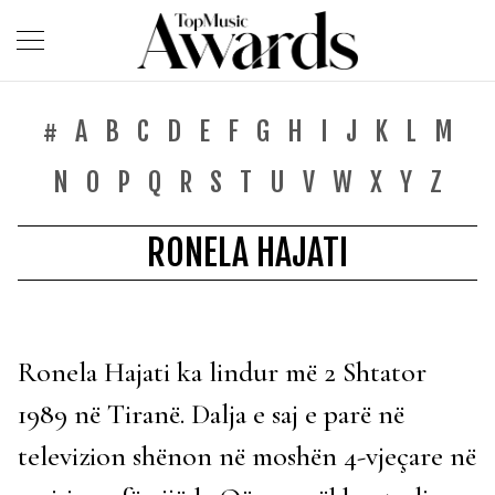
#
A
B
C
D
E
F
G
H
I
J
K
L
M
N
O
P
Q
R
S
T
U
V
W
X
Y
Z
RONELA HAJATI
Ronela Hajati ka lindur më 2 Shtator
1989 në Tiranë. Dalja e saj e parë në
televizion shënon në moshën 4-vjeçare në