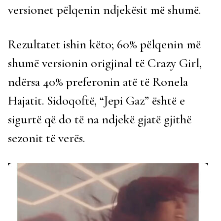
versionet pëlqenin ndjekësit më shumë.
Rezultatet ishin këto; 60% pëlqenin më
shumë versionin origjinal të Crazy Girl,
ndërsa 40% preferonin atë të Ronela
Hajatit. Sidoqoftë, “Jepi Gaz” është e
sigurtë që do të na ndjekë gjatë gjithë
sezonit të verës.