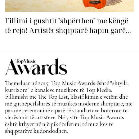
Fillimi i gushtit "shpërthen" me këngë
të reja! Artistët shqiptarë hapin garën
për hitin e verës!
Themeluar në 2015, Top Music Awards është “shtylla
kurrizore” e kanaleve muzikore të Top Media.
Fillimisht me The Top List, klasifikimin e vetëm dhe
më gjithëpërfshirës të muzikës moderne shqiptare, më
pas me ceremoninë e parë të standarteve botërore të
vlerësimit të artistëve. Në 7 vite Top Music Awards
është kthyer në një pikë referimi të muzikës të
shqiptarëve kudondodhen.