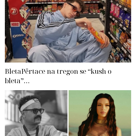
BletaPërtace na tregon se “kush o
bleta”…