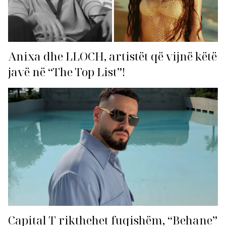
Anixa dhe LLOCH, artistët që vijnë këtë
javë në “The Top List”!
Capital T rikthehet fuqishëm, “Behane”