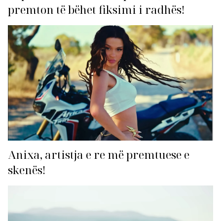
premton të bëhet fiksimi i radhës!
Anixa, artistja e re më premtuese e
skenës!