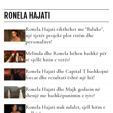
RONELA HAJATI
Ronela Hajati rikthehet me "Baluke",
një tjetër projekt plot ritëm dhe
personalitet!
Melinda dhe Ronela bëhen bashkë për
të sjellë hitin e verës!
Ronela Hajati dhe Capital T bashkojnë
forcat dhe rezultati është një hit!
Ronela Hajati dhe Majk godasin në
shenjë me bashkëpunimin e tyre!
Ronela Hajati nuk ndalet, sjell hitin e