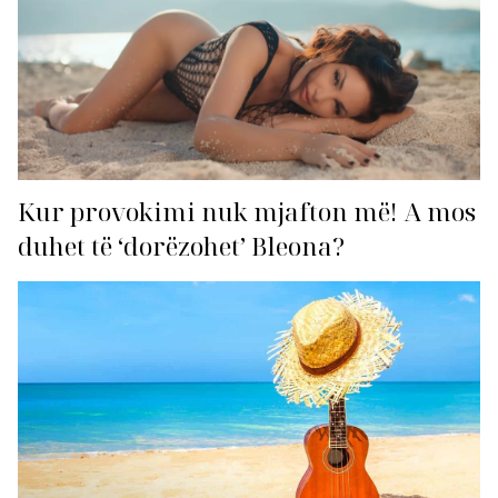
Kur provokimi nuk mjafton më! A mos
duhet të ‘dorëzohet’ Bleona?