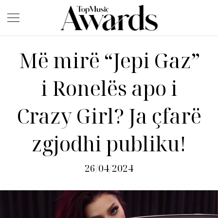
Më mirë “Jepi Gaz”
i Ronelës apo i
Crazy Girl? Ja çfarë
zgjodhi publiku!
26/04/2024