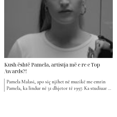
Kush është Pamela, artistja më e re e Top
Awards?!
Pamela Malasi, apo siç njihet në muzikë me emrin
Pamela, ka lindur në 31 dhjetor të 1997. Ka studiuar në
një shkollë internacionale ne Shqipëri dhe më pas ka
ndjekur studimet universitare në Amerikë. Të dyja
këto eksperienca e kanë influencuar që të shkruajë
tekste këngësh në anglisht. Që në...