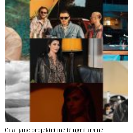
cilin duket se do e vazhdojë gjatë. “Hearts beat the
same” është kënga e parë e publikuar prej saj, të cilën
e ka...
Cilat janë projektet më të ngritura në