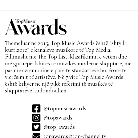
Themeluar në 2015, Top Music Awards është “shtylla
kurrizore” e kanaleve muzikore të Top Media.
Fillimisht me The Top List, klasifikimin e vetëm dhe
më gjithëpërfshirës të muzikës moderne shqiptare, më
pas me ceremoninë e parë të standarteve botërore të
vlerësimit të artistëve. Në 7 vite Top Music Awards
është kthyer në një pikë referimi të muzikës të
shqiptarëve kudondodhen.
@topmusicawards
@topawards
@top_awards
topawards@top-channel.tv