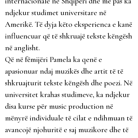
internacionale ne Shqipëri dhe më pas ka
ndjekur studimet universitare në
Amerikë. Të dyja këto eksperienca e kanë
influencuar që të shkruajë tekste këngësh
në anglisht.
Që në fëmijëri Pamela ka qenë e
apasionuar ndaj muzikës dhe artit të të
shkruajturit tekste këngësh dhe poezi. Në
universitet krahas studimeve, ka ndjekur
disa kurse për music production në
mënyrë individuale të cilat e ndihmuan të
avancojë njohuritë e saj muzikore dhe të