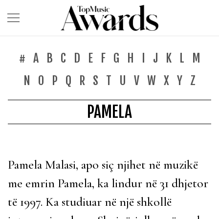
#
A
B
C
D
E
F
G
H
I
J
K
L
M
N
O
P
Q
R
S
T
U
V
W
X
Y
Z
PAMELA
Pamela Malasi, apo siç njihet në muzikë
me emrin Pamela, ka lindur në 31 dhjetor
të 1997. Ka studiuar në një shkollë