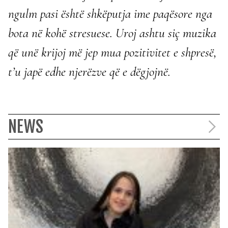
ngulm pasi është shkëputja ime paqësore nga
bota në kohë stresuese. Uroj ashtu siç muzika
që unë krijoj më jep mua pozitivitet e shpresë,
t’u japë edhe njerëzve që e dëgjojnë.
NEWS