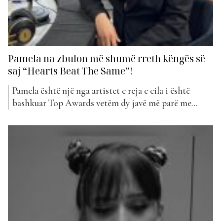
Pamela na zbulon më shumë rreth këngës së
saj “Hearts Beat The Same”!
Pamela është një nga artistet e reja e cila i është
bashkuar Top Awards vetëm dy javë më parë me
projektin e saj “Hearts beat the same”. Ajo ka qenë e
ftuar në studion e “Live From Tirana” në Top Albania
Radio ku ka folur më shumë për këtë këngë...