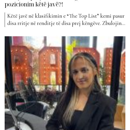
pozicionim këtë javë?!
Këtë javë në klasifikimin e “The Top List” kemi pasur
disa rritje në renditje të disa prej këngëve. Zbulojini
ato më poshtë… “Day Dreaming” nga një artist ende i
ri, Elon, ka surprizuar goxha duke u rritur me plot 75
vende nga java e kaluar. “Need You” nga Jonida
Maliqi...