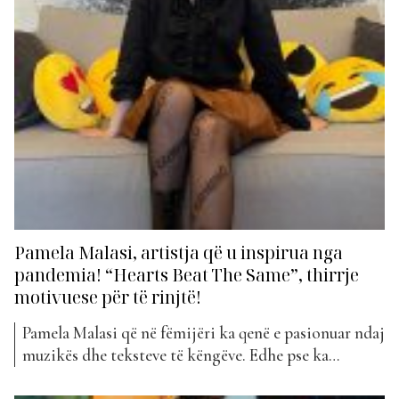
Pamela Malasi, artistja që u inspirua nga
pandemia! “Hearts Beat The Same”, thirrje
motivuese për të rinjtë!
Pamela Malasi që në fëmijëri ka qenë e pasionuar ndaj
muzikës dhe teksteve të këngëve. Edhe pse ka
studiuar biznes në Amerikë, muzikën e ka pasion të