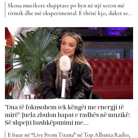
Skena muzikore shqiptare po hyn në një sezon më
ritmik dhe më eksperimental. E thënë kjo, duket se
dhe Juela po e ndjek këtë trend. Artistja vjen me
projektin e saj më të fundit, “Detaj”. Kënga shënon
një kthesë interesante në stilin e saj muzikor, duke u
larguar nga baladat...
"Dua të fokusohem tek këngët me energji të
mirë"/Juela zbulon hapat e radhës në muzikë:
Së shpejti bashkëpunimi me…
E ftuar në “Live From Tirana” në Top Albania Radio,