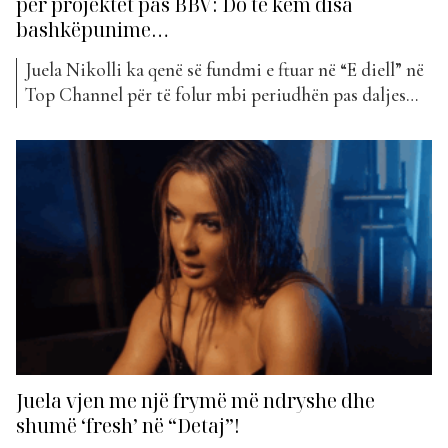
për projektet pas BBV: Do të kem disa
bashkëpunime…
Juela Nikolli ka qenë së fundmi e ftuar në “E diell” në
Top Channel për të folur mbi periudhën pas daljes
nga “Big Brother VIP”, projektet muzikore, por dhe
disa detaje nga jeta private… Si po shkon kjo
periudhë për ty? Po jetoj një periudhë shumë të
ngarkuar, pothuajse çdo...
Juela vjen me një frymë më ndryshe dhe
shumë ‘fresh’ në “Detaj”!