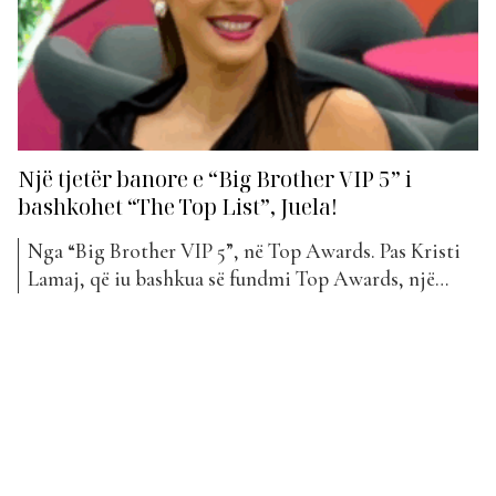
Një tjetër banore e “Big Brother VIP 5” i
bashkohet “The Top List”, Juela!
Nga “Big Brother VIP 5”, në Top Awards. Pas Kristi
Lamaj, që iu bashkua së fundmi Top Awards, një
tjetër banore e “Big Brother VIP 5” vjen në
klasifikimin e javës në “The Top List”. Po flasim për
Juelën, e cila debuton në listë këtë javë me “Hija”.
Juela është...