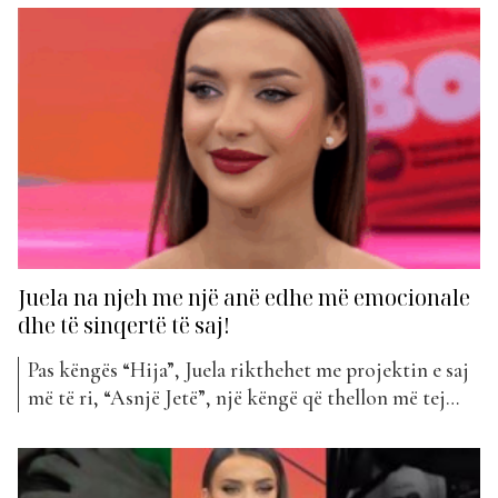
banorët kanë sjellë jashtë saj. Shumë prej tyre kanë
qenë të lidhur ngushtë me muzikën, duke publikuar
këngë që kanë reflektuar emocionet, historitë dhe
eksperiencat e...
Juela na njeh me një anë edhe më emocionale
dhe të sinqertë të saj!
Pas këngës “Hija”, Juela rikthehet me projektin e saj
më të ri, “Asnjë Jetë”, një këngë që thellon më tej
botën emocionale të artistes. Publikimi i kësaj kënge
vjen në një moment të veçantë, teksa Juela po
vazhdon eksperiencën e saj në “Big Brother VIP