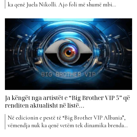
ka qenë Juela Nikolli. Ajo foli më shumë mbi
eksperiencën e saj në shtëpinë më të famshme në
Shqipëri, “Big Brother VIP 5”, por duke u ndalur
edhe tek karriera e saj muzikore. Juela ka publikuar
së fundmi projektin “Detaj”,...
Ja këngët nga artistët e “Big Brother VIP 5” që
renditen aktualisht në listë…
Në edicionin e pestë të “Big Brother VIP Albania”,
vëmendja nuk ka qenë vetëm tek dinamika brenda
shtëpisë, por edhe tek krijimtaria artistike që