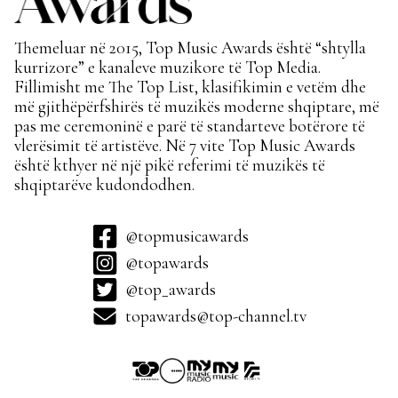
Themeluar në 2015, Top Music Awards është “shtylla
kurrizore” e kanaleve muzikore të Top Media.
Fillimisht me The Top List, klasifikimin e vetëm dhe
më gjithëpërfshirës të muzikës moderne shqiptare, më
pas me ceremoninë e parë të standarteve botërore të
vlerësimit të artistëve. Në 7 vite Top Music Awards
është kthyer në një pikë referimi të muzikës të
shqiptarëve kudondodhen.
@topmusicawards
@topawards
@top_awards
topawards@top-channel.tv