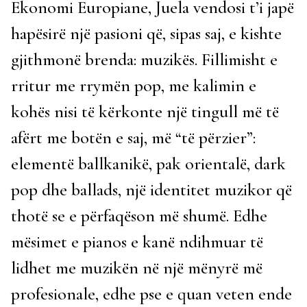
Ekonomi Europiane, Juela vendosi t’i japë
hapësirë një pasioni që, sipas saj, e kishte
gjithmonë brenda: muzikës. Fillimisht e
rritur me rrymën pop, me kalimin e
kohës nisi të kërkonte një tingull më të
afërt me botën e saj, më “të përzier”:
elementë ballkanikë, pak orientalë, dark
pop dhe ballads, një identitet muzikor që
thotë se e përfaqëson më shumë. Edhe
mësimet e pianos e kanë ndihmuar të
lidhet me muzikën në një mënyrë më
profesionale, edhe pse e quan veten ende