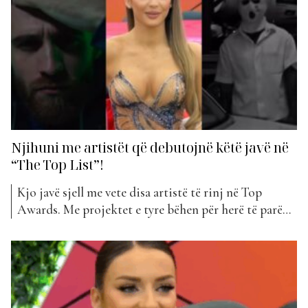
Albania 5”, duke e bërë...
Njihuni me artistët që debutojnë këtë javë në
“The Top List”!
Kjo javë sjell me vete disa artistë të rinj në Top
Awards. Me projektet e tyre bëhen për herë të parë
pjesë e “The Top List”. Ja kush janë ata… E lindur në
Laç dhe e rritur jashtë Shqipërisë, në Milano, Juela
vjen nga një familje shqiptare shumë e lidhur,...