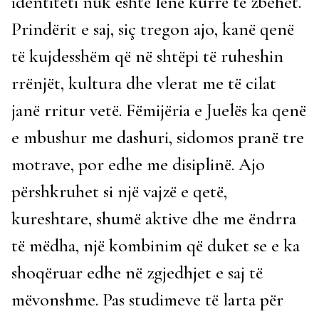
identiteti nuk është lënë kurrë të zbehet.
Prindërit e saj, siç tregon ajo, kanë qenë
të kujdesshëm që në shtëpi të ruheshin
rrënjët, kultura dhe vlerat me të cilat
janë rritur vetë. Fëmijëria e Juelës ka qenë
e mbushur me dashuri, sidomos pranë tre
motrave, por edhe me disiplinë. Ajo
përshkruhet si një vajzë e qetë,
kureshtare, shumë aktive dhe me ëndrra
të mëdha, një kombinim që duket se e ka
shoqëruar edhe në zgjedhjet e saj të
mëvonshme. Pas studimeve të larta për