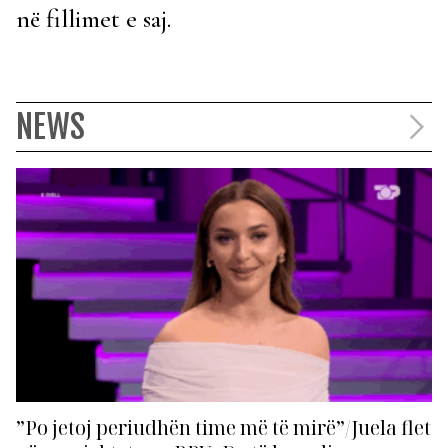
në fillimet e saj.
NEWS
”Po jetoj periudhën time më të mirë”/Juela flet