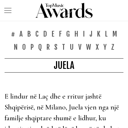
#
A
B
C
D
E
F
G
H
I
J
K
L
M
N
O
P
Q
R
S
T
U
V
W
X
Y
Z
JUELA
E lindur në Laç dhe e rritur jashtë
Shqipërisë, në Milano, Juela vjen nga një
familje shqiptare shumë e lidhur, ku