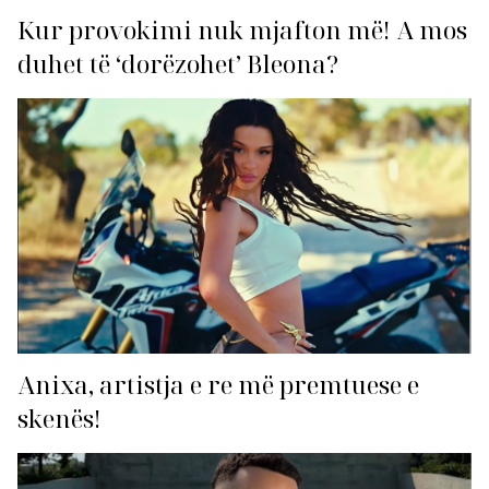
Kur provokimi nuk mjafton më! A mos
duhet të ‘dorëzohet’ Bleona?
Anixa, artistja e re më premtuese e
skenës!