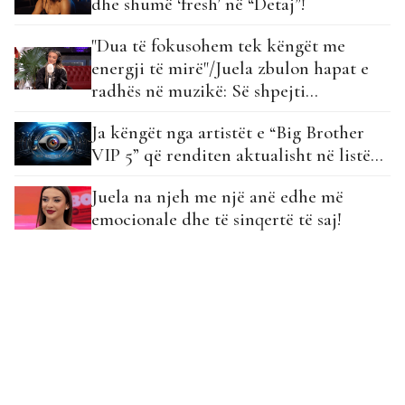
dhe shumë ‘fresh’ në “Detaj”!
"Dua të fokusohem tek këngët me
energji të mirë"/Juela zbulon hapat e
radhës në muzikë: Së shpejti
bashkëpunimi me…
Ja këngët nga artistët e “Big Brother
VIP 5” që renditen aktualisht në listë…
Juela na njeh me një anë edhe më
emocionale dhe të sinqertë të saj!