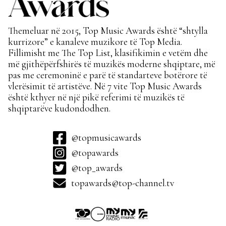
Themeluar në 2015, Top Music Awards është “shtylla
kurrizore” e kanaleve muzikore të Top Media.
Fillimisht me The Top List, klasifikimin e vetëm dhe
më gjithëpërfshirës të muzikës moderne shqiptare, më
pas me ceremoninë e parë të standarteve botërore të
vlerësimit të artistëve. Në 7 vite Top Music Awards
është kthyer në një pikë referimi të muzikës të
shqiptarëve kudondodhen.
@topmusicawards
@topawards
@top_awards
topawards@top-channel.tv