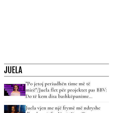
JUELA
”Po jetoj periudhën time më të
mirë”/Juela flet për projektet pas BBV:
Do të kem disa bashkëpunime…
Juela vjen me një frymë më ndryshe