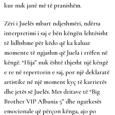
kur nuk janë më të pranishëm.
Zëri i Juelës mbart ndjeshmëri, ndërsa
interpretimi i saj e bën këngën lehtësisht
të lidhshme për këdo që ka kaluar
momente të ngjashm që Juela i rrëfen në
këngë. “Hija” nuk është thjesht një këngë
e re në repertorin e saj, por një deklaratë
artistike në një moment kyç të karrierës
dhe jetës së Juelës. Mes dritave të “Big
Brother VIP Albania 5” dhe ngarkesës
emocionale që përçon kënga, ajo po