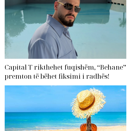
Capital T rikthehet fuqishëm, “Behane”
premton të bëhet fiksimi i radhës!