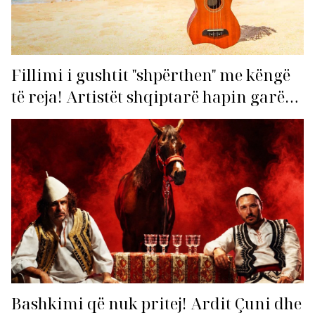
Fillimi i gushtit "shpërthen" me këngë
të reja! Artistët shqiptarë hapin garën
për hitin e verës!
Bashkimi që nuk pritej! Ardit Çuni dhe