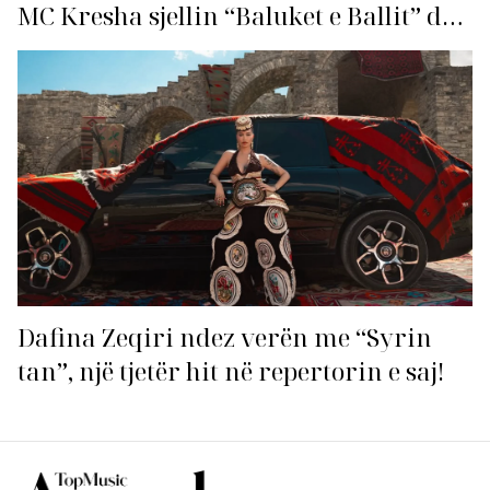
MC Kresha sjellin “Baluket e Ballit” dhe
ndezin rrjetin!
Dafina Zeqiri ndez verën me “Syrin
tan”, një tjetër hit në repertorin e saj!