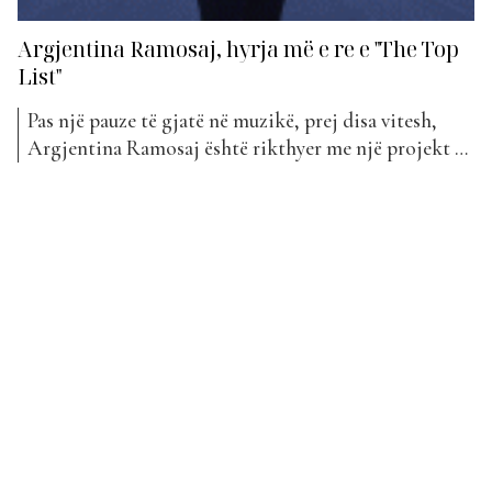
Argjentina Ramosaj, hyrja më e re e "The Top
List"
Pas një pauze të gjatë në muzikë, prej disa vitesh,
Argjentina Ramosaj është rikthyer me një projekt të
ri muzikor. Ndërkohë që këngëtarja gjatë kësaj
periudhe, i është dedikur jetës së saj familjare, fansat
vazhdimisht kanë qënë në pritje të diçkaje të re nga
ajo. Dhe momenti i shumëpritur erdhi!...