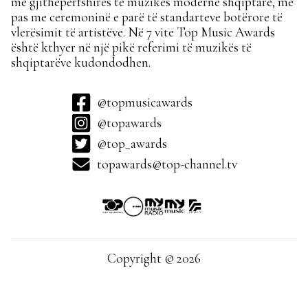
më gjithëpërfshirës të muzikës moderne shqiptare, më
pas me ceremoninë e parë të standarteve botërore të
vlerësimit të artistëve. Në 7 vite Top Music Awards
është kthyer në një pikë referimi të muzikës të
shqiptarëve kudondodhen.
@topmusicawards
@topawards
@top_awards
topawards@top-channel.tv
Copyright © 2026