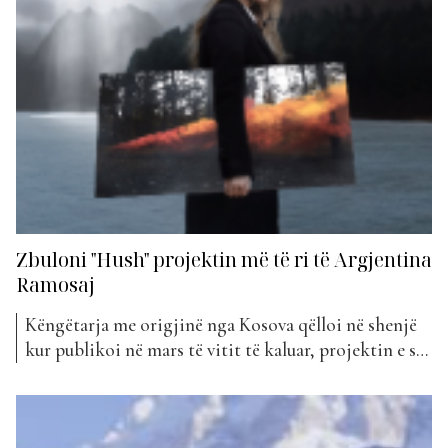
Zbuloni "Hush" projektin më të ri të Argjentina
Ramosaj
Këngëtarja me origjinë nga Kosova qëlloi në shenjë
kur publikoi në mars të vitit të kaluar, projektin e saj
“Pse”. Pas një kohe të gjatë shkëputjeje nga muzika,
kjo këngë tërhoqi menjëherë vëmendjen e publikut
dhe është pjesë e “The Top List” prej 29 javësh.