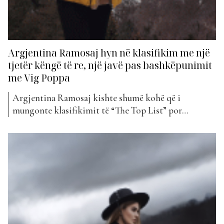
Argjentina Ramosaj hyn në klasifikim me një
tjetër këngë të re, një javë pas bashkëpunimit
me Vig Poppa
Argjentina Ramosaj kishte shumë kohë që i
mungonte klasifikimit të “The Top List” por
këngëtarja është rikthyer fuqishëm, jo vetëm me një
por me dy projekte muzikore. Vetëm një javë më
parë, Argjentina publikoi bashkëpunimin e saj me
Vig Poppa, i cili u bë menjëherë pjesë e klasifikimit
të 100...