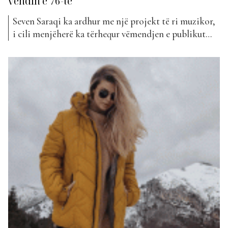
vendin e 76-të
Seven Saraqi ka ardhur me një projekt të ri muzikor,
i cili menjëherë ka tërhequr vëmendjen e publikut
shqiptar. Këngëtari 25-vjeçar, i cili jeton në Amerikë,
madje ka ndryshuar edhe emër. Ndërkohë që më parë
e njihnim me emrin e artit si 7 Saraqi, tashmë ai
njihet thjesht Seven. Për...