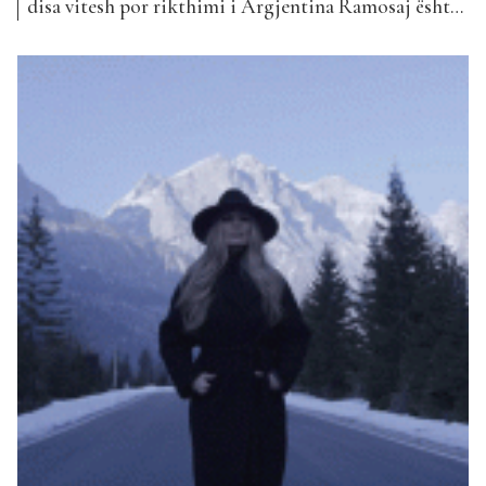
disa vitesh por rikthimi i Argjentina Ramosaj është
pritur mjaft mirë nga fansat e artistes, duke vërtetuar
se atyre iu kishte munguar muzika e saj. E publikuar
që në fillim të muajit mars, “Pse” prej 7 javësh ka
mundur t’i...