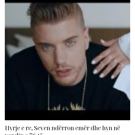
ka mundur të jetë pjesë e klasifikimit të 100 këngëve
më të bukura të muzikës moderne shqiptare....
Hyrje e re, Seven ndërron emër dhe hyn në