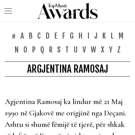
#
A
B
C
D
E
F
G
H
I
J
K
L
M
N
O
P
Q
R
S
T
U
V
W
X
Y
Z
ARGJENTINA RAMOSAJ
Agjentina Ramosaj ka lindur më 21 Maj
1990 në Gjakovë me origjinë nga Deçani.
Ashtu si shumë fëmijë të tjerë, për shkak