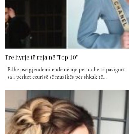
Tre hyrje të reja në "Top 10"
Edhe pse gjendemi ende në një periudhe të pasigurt
sa i përket ecurisë së muzikës për shkak të
pandemisë, artistët nuk janë ndalur së prodhuari
muzikë por kanë vijuar të punojnë për të qënë sa më
pranë publikut. Klasifikimi i kësaj jave është
konsideruar mjaft surprizues dhe shkak për këtë...