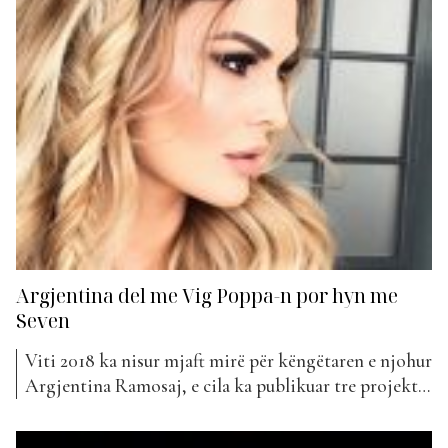
Argjentina del me Vig Poppa-n por hyn me
Seven
Viti 2018 ka nisur mjaft mirë për këngëtaren e njohur
Argjentina Ramosaj, e cila ka publikuar tre projekte
muzikore brenda një periudhe shumë të shkurtër. Me
dy bashkëpunime dhe një këngë “solo”, Argjentina