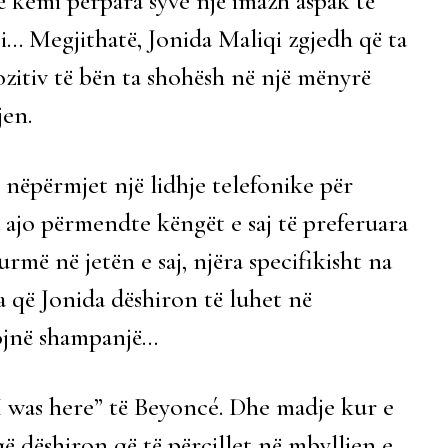
 kemi përpara syve një imazh aspak të
ësi… Megjithatë, Jonida Maliqi zgjedh që ta
zitiv të bën ta shohësh në një mënyrë
jen.
 nëpërmjet një lidhje telefonike për
 ajo përmendte këngët e saj të preferuara
rmë në jetën e saj, njëra specifikisht na
që Jonida dëshiron të luhet në
mojnë shampanjë…
“I was here” të Beyoncé. Dhe madje kur e
ë dëshiron që të përcillet në mbylljen e