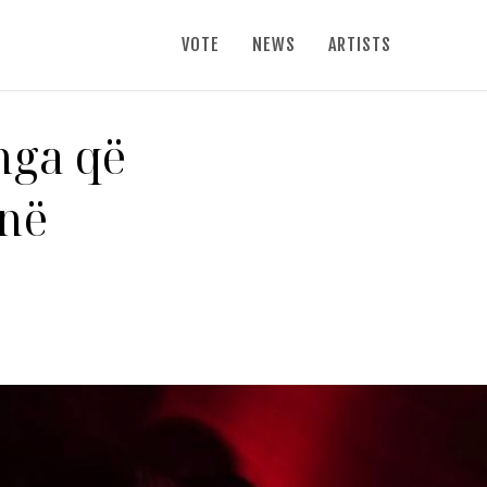
VOTE
NEWS
ARTISTS
nga që
 në