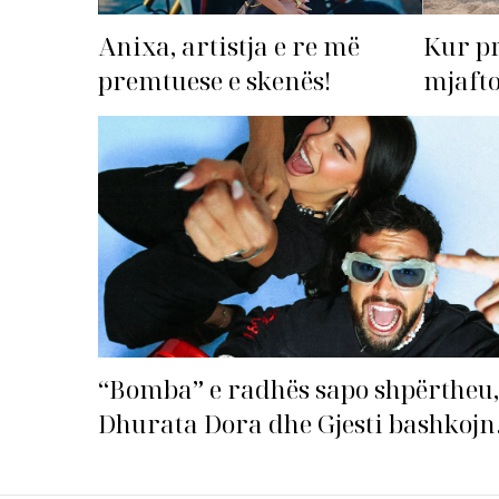
Anixa, artistja e re më
Kur p
premtuese e skenës!
mjafto
‘dorëz
“Bomba” e radhës sapo shpërtheu,
Dhurata Dora dhe Gjesti bashkojn
fuqitë me “Gasolina”!