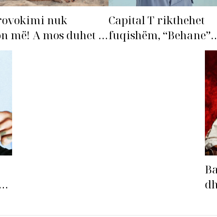
rovokimi nuk
Capital T rikthehet
n më! A mos duhet të
fuqishëm, “Behane”
ohet’ Bleona?
premton të bëhet fiks
radhës!
Ba
ë
dh
Ba