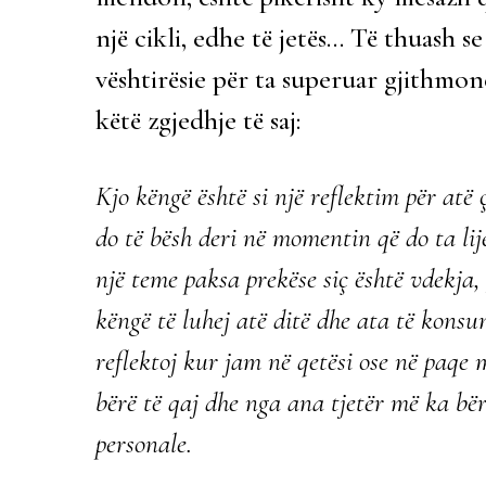
një cikli, edhe të jetës… Të thuash 
vështirësie për ta superuar gjithmo
këtë zgjedhje të saj:
Kjo këngë është si një reflektim për atë 
do të bësh deri në momentin që do ta lij
një teme paksa prekëse siç është vdekja
këngë të luhej atë ditë dhe ata të kons
reflektoj kur jam në qetësi ose në paqe
bërë të qaj dhe nga ana tjetër më ka bër
personale.