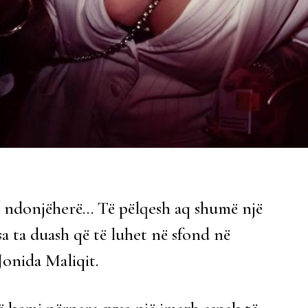
r ndonjëherë… Të pëlqesh aq shumë një
sa ta duash që të luhet në sfond në
 Jonida Maliqit.