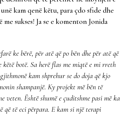
se unë kam qenë këtu, para çdo sfide dhe
në me sukses! Ja se e komenton Jonida
çfarë ke bërë, për atë që po bën dhe për atë që
e këtë botë. Sa herë flas me miqtë e mi rreth
, gjithmonë kam shprehur se do doja që kjo
umonin shampanjë. Ky projekt më bën të
 me veten. Është shumë e çuditshme pasi më ka
ë që të eci përpara. E kam si një terapi