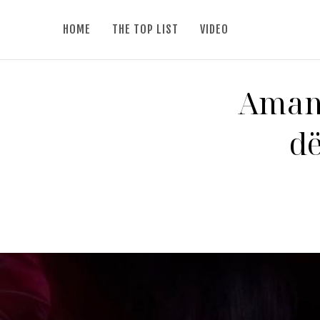
HOME
THE TOP LIST
VIDEO
Amane
dë