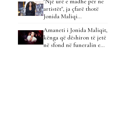
"Një urë e madhe për ne
artistët", ja çfarë thotë
Jonida Maliqi…
Amaneti i Jonida Maliqit,
kënga që dëshiron të jetë
në sfond në funeralin e
saj!