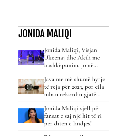
JONIDA MALIQI
Jonida Maliqi, Visjan
Ukcenaj dhe Akili me
bashkëpunim, jo në
këngë por në komedi!
Java me më shumë hyrje
të reja për 2023, por cila
mban rekordin gjatë
viteve?!￼
Jonida Maliqi sjell për
fansat e saj një hit të ri
për ditën e lindjes!