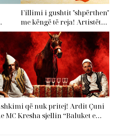
Fillimi i gushtit "shpërthen"
me këngë të reja! Artistët
shqiptarë hapin garën për
imi i
hitin e verës!
shkimi që nuk pritej! Ardit Çuni
e MC Kresha sjellin “Baluket e
llit” dhe ndezin rrjetin!