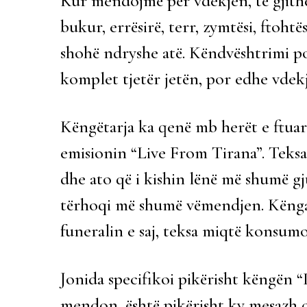
Kur mendojmë për vdekjen, të gjithë
bukur, errësirë, terr, zymtësi, ftoht
shohë ndryshe atë. Këndvështrimi po
komplet tjetër jetën, por edhe vdek
Këngëtarja ka qenë mb herët e ftuar
emisionin “Live From Tirana”. Teksa
dhe ato që i kishin lënë më shumë gju
tërhoqi më shumë vëmendjen. Kënga 
funeralin e saj, teksa miqtë konsu
Jonida specifikoi pikërisht këngën 
mendon, është pikërisht ky mesazh q