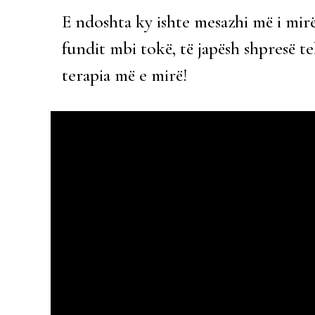
E ndoshta ky ishte mesazhi më i mir
fundit mbi tokë, të japësh shpresë tek
terapia më e mirë!