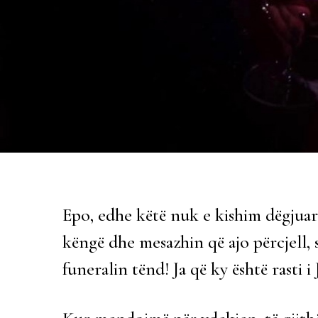
Epo, edhe këtë nuk e kishim dëgjua
këngë dhe mesazhin që ajo përcjell, 
funeralin tënd! Ja që ky është rasti i