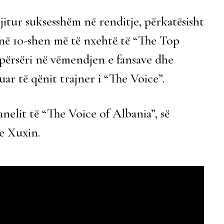
jitur suksesshëm në renditje, përkatësisht
në 10-shen më të nxehtë të “The Top
r përsëri në vëmendjen e fansave dhe
r të qënit trajner i “The Voice”.
nelit të “The Voice of Albania”, së
e Xuxin.