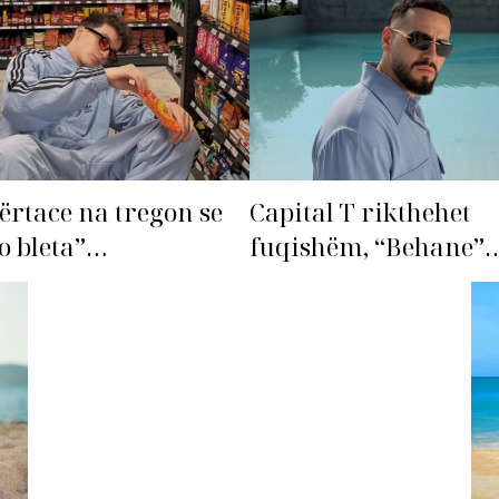
ërtace na tregon se
Capital T rikthehet
o bleta”…
fuqishëm, “Behane”
premton të bëhet fiks
radhës!