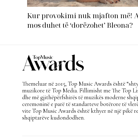
Kur provokimi nuk mjafton më! 
mos duhet të ‘dorëzohet’ Bleona?
Themeluar në 2015, Top Music Awards është “shtyl
muzikore të Top Media. Fillimisht me The Top Lis
dhe më gjithëpërfshirës të muzikës moderne shqi
ceremoninë e parë të standarteve botërore të vlerë
vite Top Music Awards është kthyer në një pikë re
shqiptarëve kudondodhen.