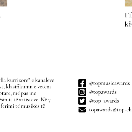
Fi
A
kë
ha
la kurrizore” e kanaleve
@topmusicawards
t, klasifikimin e vetëm
@topawards
ptare, më pas me
simit të artistëve. Në 7
@top_awards
ferimi të muzikës të
topawards@top-cha