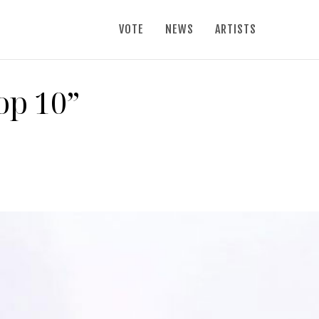
VOTE
NEWS
ARTISTS
op 10”