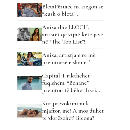
BletaPërtace na tregon se
“kush o bleta”…
Anixa dhe LLOCH,
artistët që vijnë këtë javë
në “The Top List”!
Anixa, artistja e re më
premtuese e skenës!
Capital T rikthehet
fuqishëm, “Behane”
premton të bëhet fiksimi
i radhës!
Kur provokimi nuk
mjafton më! A mos duhet
të ‘dorëzohet’ Bleona?