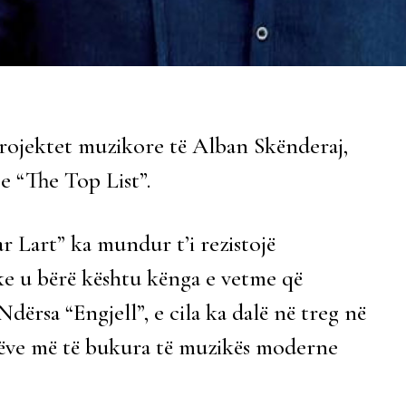
projektet muzikore të Alban Skënderaj,
 e “The Top List”.
r Lart” ka mundur t’i rezistojë
ke u bërë kështu kënga e vetme që
dërsa “Engjell”, e cila ka dalë në treg në
ngëve më të bukura të muzikës moderne