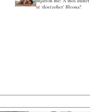
mjafton më! A mos duhet
të ‘dorëzohet’ Bleona?