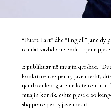
“Duart Lart” dhe “Engjell” janë dy 
të cilat vazhdojnë ende të jenë pjesë
E publikuar në muajin qershor, “Dua
konkurrencës për 19 javë rresht, du
qëndron kaq gjatë në këtë renditje. N
muajin korrik, është pjesë e 20 kë
shqiptare për 15 javë rresht.