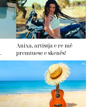
Anixa, artistja e re më
premtuese e skenës!
imi i