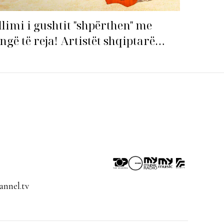
llimi i gushtit "shpërthen" me
ngë të reja! Artistët shqiptarë
pin garën për hitin e verës!
nnel.tv