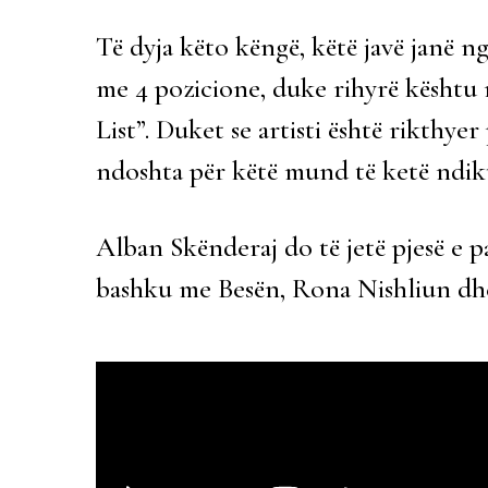
Të dyja këto këngë, këtë javë janë ng
me 4 pozicione, duke rihyrë kështu 
List”. Duket se artisti është rikthye
ndoshta për këtë mund të ketë ndikua
Alban Skënderaj do të jetë pjesë e pa
bashku me Besën, Rona Nishliun dh