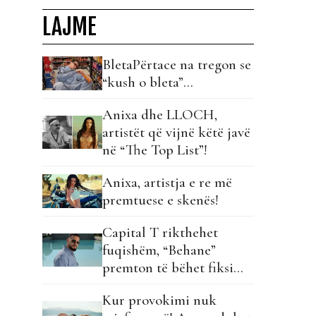
LAJME
BletaPërtace na tregon se
“kush o bleta”…
Anixa dhe LLOCH,
artistët që vijnë këtë javë
në “The Top List”!
Anixa, artistja e re më
premtuese e skenës!
Capital T rikthehet
fuqishëm, “Behane”
premton të bëhet fiksimi
i radhës!
Kur provokimi nuk