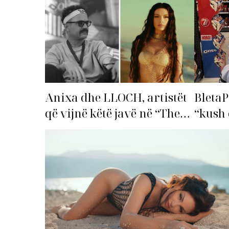
Anixa dhe LLOCH, artistët
BletaP
që vijnë këtë javë në “The
“kush 
Top List”!