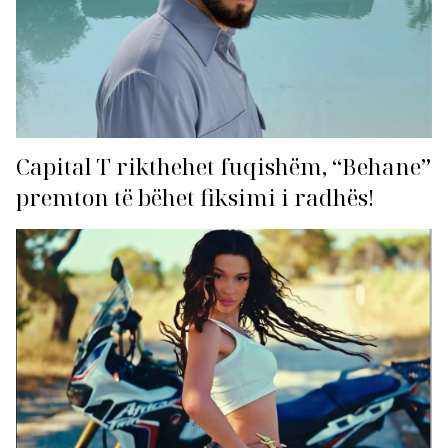
Capital T rikthehet fuqishëm, “Behane”
premton të bëhet fiksimi i radhës!