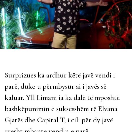
Surprizues ka ardhur këtë javë vendi i
parë, duke u përmbysur ai i javës së
kaluar. Yll Limani ia ka dalë të mposhtë
bashkëpunimin e suksesshëm të Elvana
Gjatës dhe Capital T, i cili për dy javë
rresht mbante vendin e parë.