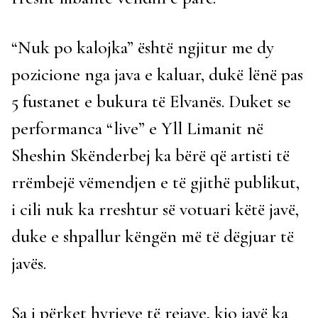
“Nuk po kalojka” është ngjitur me dy
pozicione nga java e kaluar, dukë lënë pas
5 fustanet e bukura të Elvanës. Duket se
performanca “live” e Yll Limanit në
Sheshin Skënderbej ka bërë që artisti të
rrëmbejë vëmendjen e të gjithë publikut,
i cili nuk ka rreshtur së votuari këtë javë,
duke e shpallur këngën më të dëgjuar të
javës.
Sa i përket hyrjeve të rejave, kjo javë ka