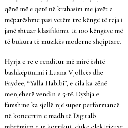
qënë më e qetë në krahasim me javët e
mëparëshme pasi vetëm tre këngë të reja i
janë shtuar klasifikimit të 100 këngëve më
të bukura të muzikës moderne shqiptare.
Hyrja e re e renditur më mirë është
bashkëpunimi i Luana Vjollcës dhe
Faydee, “Yalla Habibi”, e cila ka zënë
menjëherë vendin e 5-të. Dyshja e
famshme ka sjellë një super performancë
në koncertin e madh të Digitalb
mbrëmjen e 15 korrikut, duke elektrizuar