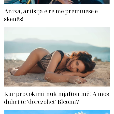
Anixa, artistja e re më premtuese e
skenës!
Kur provokimi nuk mjafton më! A mos
duhet të ‘dorëzohet’ Bleona?