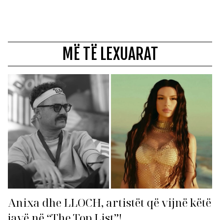
MË TË LEXUARAT
Anixa dhe LLOCH, artistët që vijnë këtë
javë në “The Top List”!