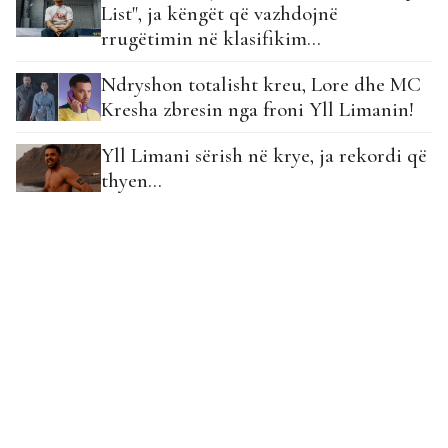
List", ja këngët që vazhdojnë
rrugëtimin në klasifikim...
Ndryshon totalisht kreu, Lore dhe MC
Kresha zbresin nga froni Yll Limanin!
Yll Limani sërish në krye, ja rekordi që
thyen…