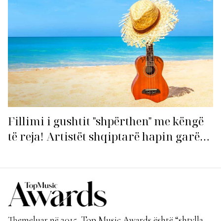
Fillimi i gushtit "shpërthen" me këngë
të reja! Artistët shqiptarë hapin garën
për hitin e verës!
Themeluar në 2015, Top Music Awards është “shtylla