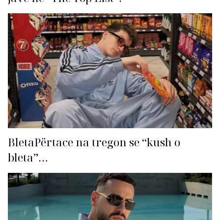
BletaPërtace na tregon se “kush o
bleta”…