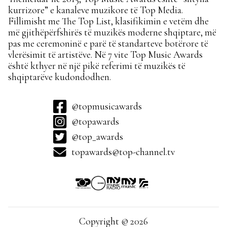
kurrizore” e kanaleve muzikore të Top Media.
Fillimisht me The Top List, klasifikimin e vetëm dhe
më gjithëpërfshirës të muzikës moderne shqiptare, më
pas me ceremoninë e parë të standarteve botërore të
vlerësimit të artistëve. Në 7 vite Top Music Awards
është kthyer në një pikë referimi të muzikës të
shqiptarëve kudondodhen.
@topmusicawards
@topawards
@top_awards
topawards@top-channel.tv
Copyright © 2026