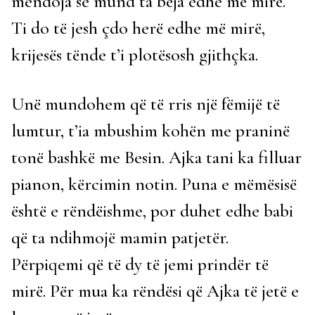
mendoja se mund ta bëja edhe më mirë.
Ti do të jesh çdo herë edhe më mirë,
krijesës tënde t’i plotësosh gjithçka.
Unë mundohem që të rris një fëmijë të
lumtur, t’ia mbushim kohën me praninë
tonë bashkë me Besin. Ajka tani ka filluar
pianon, kërcimin notin. Puna e mëmësisë
është e rëndëishme, por duhet edhe babi
që ta ndihmojë mamin patjetër.
Përpiqemi që të dy të jemi prindër të
mirë. Për mua ka rëndësi që Ajka të jetë e