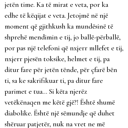
jetën time. Ka të mirat e veta, por ka
edhe të këqijat e veta. Jetojmë në një
moment që gjithkush ka mundësinë të
shprehë mendimin e tij, jo ballë-përballë,
por pas një telefoni që nxjerr mllefet e tij,
nxjerr pjesën toksike, helmet e tij, pa
ditur fare për jetën tënde, për çfarë bën
ti, sa ke sakrifikuar ti, pa ditur fare
parimet e tua… Si këta njerëz
vetëkënaqen me këtë gjë?! Është shumë
diabolike. Është një sëmundje që duhet
shëruar patjetër, nuk na vret ne më