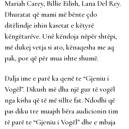
Mariah Carey, Billie Eilish, Lana Del Rey.
Dhuratat që mami më bënte çdo
ditëlindje ishin kasetat e këtyrë
këngëtarëve. Unë këndoja nëpër shtëpi,
më dukej vetja si ato, kënaqesha me aq
pak, por që për mua ishte shumë.
Dalja ime e parë ka qenë te “Gjeniu i
Vogël”. Dikush më dha një gur të vogël
nga kisha që të më sillte fat. Ndodhi që
pas diku tre muajsh bëra audicionin tim
të parë te “Gjeniu i Vogël” dhe e mbaja