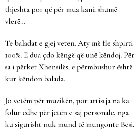
thjeshta por që për mua kanë shumë
vlerë…
Te baladat e gjej veten. Aty më fle shpirti
100%. E dua çdo këngë që unë këndoj. Për
sa i përket Xhensilës, e përmbushur është
kur këndon balada.
Jo vetëm për muzikën, por artistja na ka
folur edhe për jetën e saj personale, nga
ku sigurisht nuk mund të mungonte Besi.