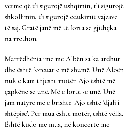
vetme që t’i sigurojë ushqimin, t’i sigurojë
shkollimin, t’i sigurojë edukimit vajzave
të saj. Gratë janë më të forta se gjithçka
na rrethon.
Marrëdhënia ime me Albën sa ka ardhur
dhe është forcuar e më shumë. Unë Albën
nuk e kam thjesht motër. Ajo është më
çapkëne se unë. Më e fortë se unë. Unë
jam natyrë më e brishtë. Ajo është ‘djali i
shtëpisë’. Për mua është motër, është vëlla.
Është kudo me mua, në koncerte me