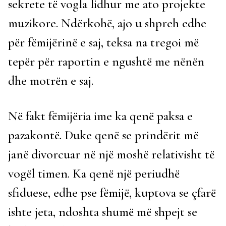
sekrete të vogla lidhur me ato projekte
muzikore. Ndërkohë, ajo u shpreh edhe
për fëmijërinë e saj, teksa na tregoi më
tepër për raportin e ngushtë me nënën
dhe motrën e saj.
Në fakt fëmijëria ime ka qenë paksa e
pazakontë. Duke qenë se prindërit më
janë divorcuar në një moshë relativisht të
vogël timen. Ka qenë një periudhë
sfiduese, edhe pse fëmijë, kuptova se çfarë
ishte jeta, ndoshta shumë më shpejt se