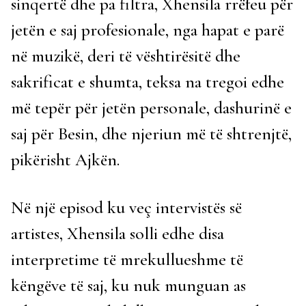
sinqertë dhe pa filtra, Xhensila rrëfeu për
jetën e saj profesionale, nga hapat e parë
në muzikë, deri të vështirësitë dhe
sakrificat e shumta, teksa na tregoi edhe
më tepër për jetën personale, dashurinë e
saj për Besin, dhe njeriun më të shtrenjtë,
pikërisht Ajkën.
Në një episod ku veç intervistës së
artistes, Xhensila solli edhe disa
interpretime të mrekullueshme të
këngëve të saj, ku nuk munguan as