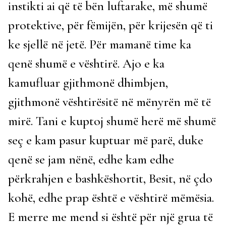
instikti ai që të bën luftarake, më shumë
protektive, për fëmijën, për krijesën që ti
ke sjellë në jetë. Për mamanë time ka
qenë shumë e vështirë. Ajo e ka
kamufluar gjithmonë dhimbjen,
gjithmonë vështirësitë në mënyrën më të
mirë. Tani e kuptoj shumë herë më shumë
seç e kam pasur kuptuar më parë, duke
qenë se jam nënë, edhe kam edhe
përkrahjen e bashkëshortit, Besit, në çdo
kohë, edhe prap është e vështirë mëmësia.
E merre me mend si është për një grua të