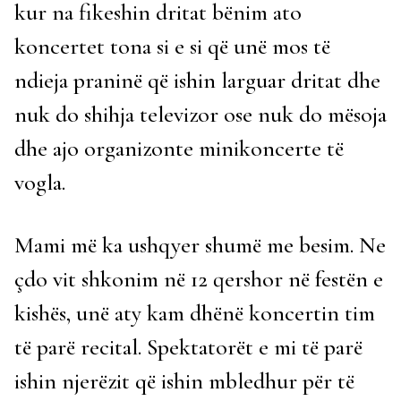
kur na fikeshin dritat bënim ato
koncertet tona si e si që unë mos të
ndieja praninë që ishin larguar dritat dhe
nuk do shihja televizor ose nuk do mësoja
dhe ajo organizonte minikoncerte të
vogla.
Mami më ka ushqyer shumë me besim. Ne
çdo vit shkonim në 12 qershor në festën e
kishës, unë aty kam dhënë koncertin tim
të parë recital. Spektatorët e mi të parë
ishin njerëzit që ishin mbledhur për të