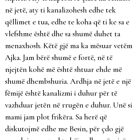
në jetë, aty ti kanalizohesh edhe tek
qëllimet e tua, edhe te koha që ti ke sa e
vlefshme është dhe sa shumë duhet ta
menaxhosh. Këtë gjë ma ka mësuar vetëm
Ajka. Jam bërë shumë e fortë, në të
njejtën kohë më është shtuar ehde më
shumë dhembshuria. Ardhja në jetë e një
fëmijë është kanalizmi i duhur për të
vazhduar jetën në rrugën e duhur. Unë si
mami jam plot frikëra. Sa herë që
diskutojmë edhe me Besin, për çdo gjë