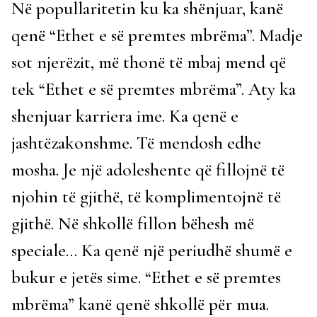
Në popullaritetin ku ka shënjuar, kanë
qenë “Ethet e së premtes mbrëma”. Madje
sot njerëzit, më thonë të mbaj mend që
tek “Ethet e së premtes mbrëma”. Aty ka
shenjuar karriera ime. Ka qenë e
jashtëzakonshme. Të mendosh edhe
mosha. Je një adoleshente që fillojnë të
njohin të gjithë, të komplimentojnë të
gjithë. Në shkollë fillon bëhesh më
speciale… Ka qenë një periudhë shumë e
bukur e jetës sime. “Ethet e së premtes
mbrëma” kanë qenë shkollë për mua.