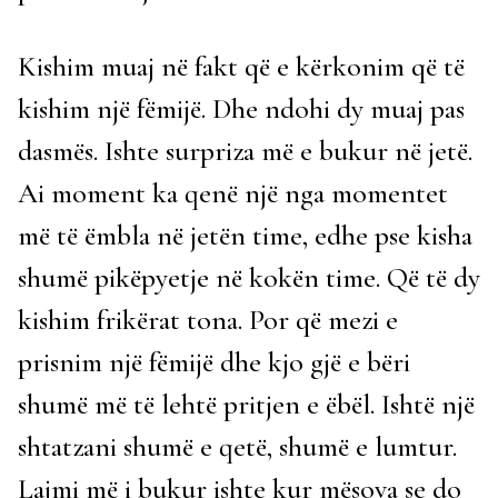
Kishim muaj në fakt që e kërkonim që të
kishim një fëmijë. Dhe ndohi dy muaj pas
dasmës. Ishte surpriza më e bukur në jetë.
Ai moment ka qenë një nga momentet
më të ëmbla në jetën time, edhe pse kisha
shumë pikëpyetje në kokën time. Që të dy
kishim frikërat tona. Por që mezi e
prisnim një fëmijë dhe kjo gjë e bëri
shumë më të lehtë pritjen e ëbël. Ishtë një
shtatzani shumë e qetë, shumë e lumtur.
Lajmi më i bukur ishte kur mësova se do