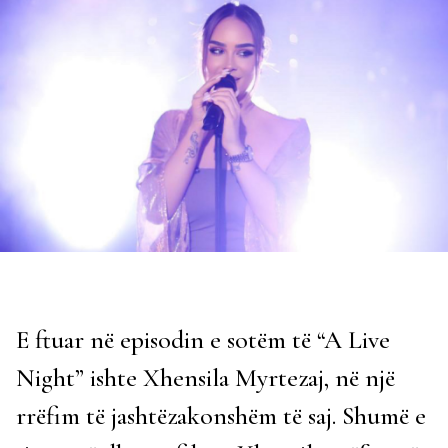
E ftuar në episodin e sotëm të “A Live
Night” ishte Xhensila Myrtezaj, në një
rrëfim të jashtëzakonshëm të saj. Shumë e