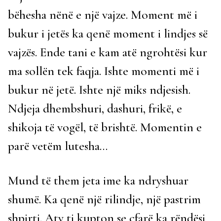
bëhesha nënë e një vajze. Moment më i
bukur i jetës ka qenë moment i lindjes së
vajzës. Ende tani e kam atë ngrohtësi kur
ma sollën tek faqja. Ishte momenti më i
bukur në jetë. Ishte një miks ndjesish.
Ndjeja dhembshuri, dashuri, frikë, e
shikoja të vogël, të brishtë. Momentin e
parë vetëm lutesha…
Mund të them jeta ime ka ndryshuar
shumë. Ka qenë një rilindje, një pastrim
shpirti. Aty ti kupton se çfarë ka rëndësi