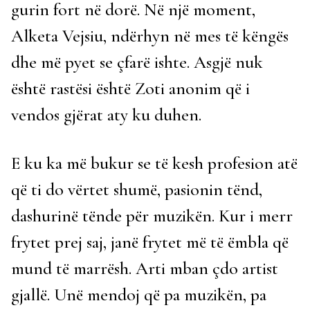
gurin fort në dorë. Në një moment,
Alketa Vejsiu, ndërhyn në mes të këngës
dhe më pyet se çfarë ishte. Asgjë nuk
është rastësi është Zoti anonim që i
vendos gjërat aty ku duhen.
E ku ka më bukur se të kesh profesion atë
që ti do vërtet shumë, pasionin tënd,
dashurinë tënde për muzikën. Kur i merr
frytet prej saj, janë frytet më të ëmbla që
mund të marrësh. Arti mban çdo artist
gjallë. Unë mendoj që pa muzikën, pa