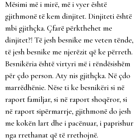
Mësimi më i mirë, më i vyer është
gjithmonë të kem dinjitet. Dinjiteti është
mbi gjithçka. Çfarë përkthehet me
dinjitet?! Të jesh besnike me veten tënde,
të jesh besnike me njerëzit që ke përreth.
Besnikëria është virtyri më i rëndësishëm
për çdo person. Aty nis gjithçka. Në çdo
marrëdhënie. Nëse ti ke besnikëri si në
raport familjar, si në raport shoqëror, si
në raport sipërmarrje, gjithmonë do jesh
me kokën lart dhe i pacënuar, i paprishur
nga rrethanat që të rrethojnë.