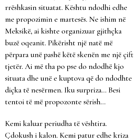
rrëshkasin situatat. Kështu ndodhi edhe
me propozimin e martesës. Ne ishim në
Meksikë, ai kishte organizuar gjithçka
buzë oqeanit. Pikërisht një natë më
përpara unë pashë këtë skenën me një çift
tjetër. Ai më tha po pse do ndodhë kjo
situata dhe unë e kuptova që do ndodhte
diçka të nesërmen. Iku surpriza… Besi
tentoi të më propozonte sërish…
Kemi kaluar periudha të vështira.
Çdokush i kalon. Kemi patur edhe kriza