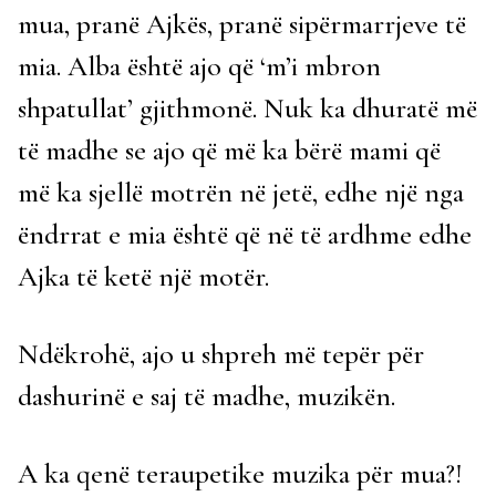
mua, pranë Ajkës, pranë sipërmarrjeve të
mia. Alba është ajo që ‘m’i mbron
shpatullat’ gjithmonë. Nuk ka dhuratë më
të madhe se ajo që më ka bërë mami që
më ka sjellë motrën në jetë, edhe një nga
ëndrrat e mia është që në të ardhme edhe
Ajka të ketë një motër.
Ndëkrohë, ajo u shpreh më tepër për
dashurinë e saj të madhe, muzikën.
A ka qenë teraupetike muzika për mua?!