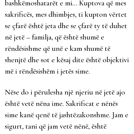
bashkëmoshatarët e mi… Kuptova që mes
sakrificës, mes dhimbjes, ti kupton vërtet
se çfarë është jeta dhe se çfarë ty të duhet
në jetë – familja, që është shumë e
rëndësishme që unë e kam shumë të
shenjtë dhe sot e kësaj dite është objektivi
më i rëndësishëm i jetës sime.
Nëse do i përulesha një njeriu në jetë ajo
është vetë nëna ime. Sakrificat e nënës
sime kanë qenë të jashtëzakonshme. Jam e
sigurt, tani që jam vetë nënë, është