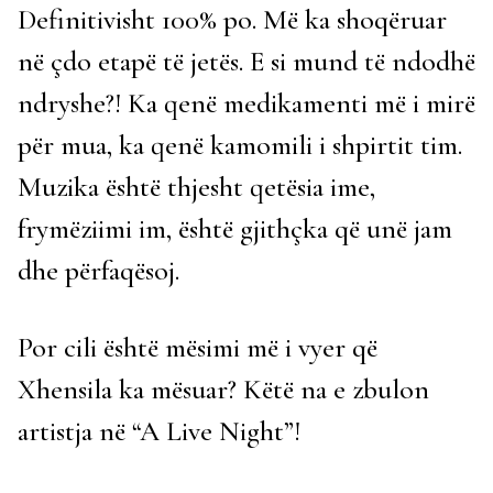
Definitivisht 100% po. Më ka shoqëruar
në çdo etapë të jetës. E si mund të ndodhë
ndryshe?! Ka qenë medikamenti më i mirë
për mua, ka qenë kamomili i shpirtit tim.
Muzika është thjesht qetësia ime,
frymëziimi im, është gjithçka që unë jam
dhe përfaqësoj.
Por cili është mësimi më i vyer që
Xhensila ka mësuar? Këtë na e zbulon
artistja në “A Live Night”!