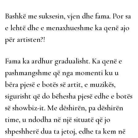
Bashkë me suksesin, vjen dhe fama. Por sa
e lehtë dhe e menaxhueshme ka qenë ajo
për artisten?!
Fama ka ardhur gradualisht. Ka qenë e
pashmangshme që nga momenti ku u
bëra pjesë e botës së artit, e muzikës,
sigurisht që do bëhesha pjesë edhe e botës
së showbiz-it. Me dëshirën, pa dëshirën
time, u ndodha në një situatë që jo
shpeshherë dua ta jetoj, edhe ta kem në