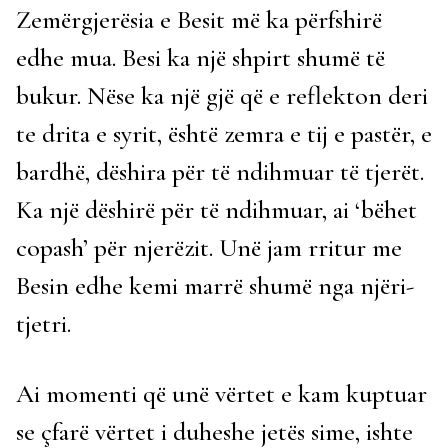
Zemërgjerësia e Besit më ka përfshirë
edhe mua. Besi ka një shpirt shumë të
bukur. Nëse ka një gjë që e reflekton deri
te drita e syrit, është zemra e tij e pastër, e
bardhë, dëshira për të ndihmuar të tjerët.
Ka një dëshirë për të ndihmuar, ai ‘bëhet
copash’ për njerëzit. Unë jam rritur me
Besin edhe kemi marrë shumë nga njëri-
tjetri.
Ai momenti që unë vërtet e kam kuptuar
se çfarë vërtet i duheshe jetës sime, ishte