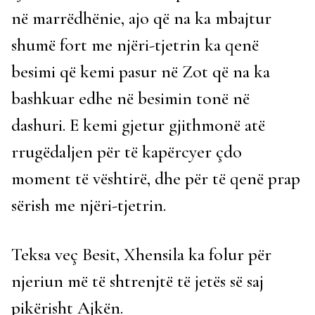
në marrëdhënie, ajo që na ka mbajtur
shumë fort me njëri-tjetrin ka qenë
besimi që kemi pasur në Zot që na ka
bashkuar edhe në besimin tonë në
dashuri. E kemi gjetur gjithmonë atë
rrugëdaljen për të kapërcyer çdo
moment të vështirë, dhe për të qenë prap
sërish me njëri-tjetrin.
Teksa veç Besit, Xhensila ka folur për
njeriun më të shtrenjtë të jetës së saj
pikërisht Ajkën.