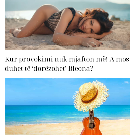
Kur provokimi nuk mjafton më! A mos
duhet të ‘dorëzohet’ Bleona?