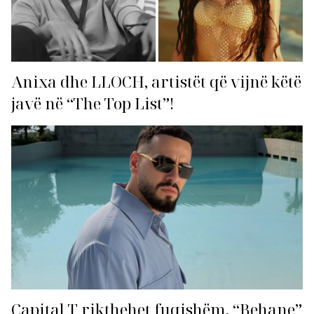
Anixa dhe LLOCH, artistët që vijnë këtë
javë në “The Top List”!
Capital T rikthehet fuqishëm, “Behane”