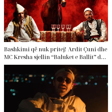
Bashkimi që nuk pritej! Ardit Çuni dhe
MC Kresha sjellin “Baluket e Ballit” dhe
ndezin rrjetin!