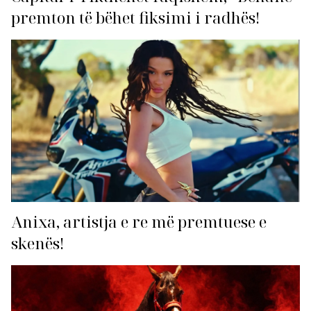
premton të bëhet fiksimi i radhës!
Anixa, artistja e re më premtuese e
skenës!