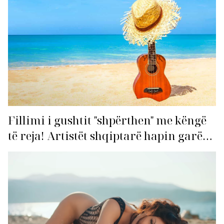
Fillimi i gushtit "shpërthen" me këngë
të reja! Artistët shqiptarë hapin garën
për hitin e verës!