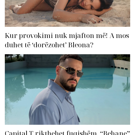
Kur provokimi nuk mjafton më! A mos
duhet të ‘dorëzohet’ Bleona?
Capital T rikthehet fuqishëm, “Behane”