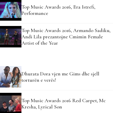
Top Music Awards 2016, Era Istrefi,
Performance
Top Music Awards 2016, Armando Sadiku,
Andi Lila prezantojne Cmimin Female
Artist of the Year
Dhurata Dora vjen me Gims dhe sjell
torturën e verës!
Top Music Awards 2016 Red Carpet, Mc
Kresha, Lyrical Son