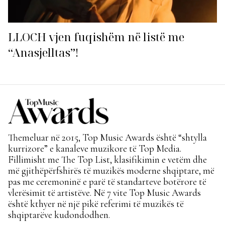
LLOCH vjen fuqishëm në listë me
“Anasjelltas”!
Themeluar në 2015, Top Music Awards është “shtylla
kurrizore” e kanaleve muzikore të Top Media.
Fillimisht me The Top List, klasifikimin e vetëm dhe
më gjithëpërfshirës të muzikës moderne shqiptare, më
pas me ceremoninë e parë të standarteve botërore të
vlerësimit të artistëve. Në 7 vite Top Music Awards
është kthyer në një pikë referimi të muzikës të
shqiptarëve kudondodhen.