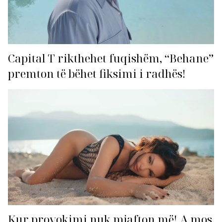
Capital T rikthehet fuqishëm, “Behane”
premton të bëhet fiksimi i radhës!
Kur provokimi nuk mjafton më! A mos