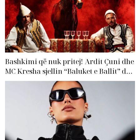
Bashkimi që nuk pritej! Ardit Çuni dhe
MC Kresha sjellin “Baluket e Ballit” dhe
ndezin rrjetin!