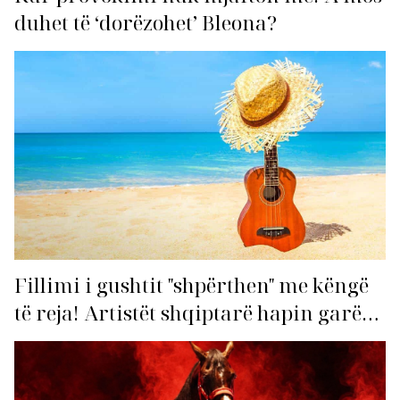
duhet të ‘dorëzohet’ Bleona?
Fillimi i gushtit "shpërthen" me këngë
të reja! Artistët shqiptarë hapin garën
për hitin e verës!