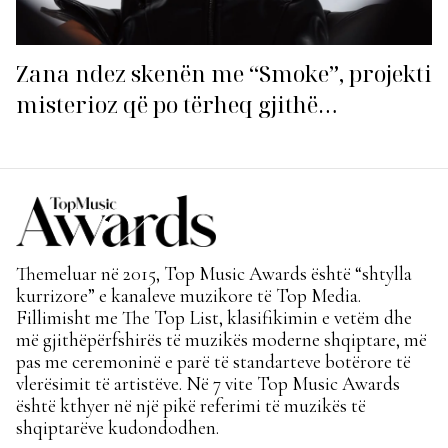
Zana ndez skenën me “Smoke”, projekti
misterioz që po tërheq gjithë
vëmendjen!
Themeluar në 2015, Top Music Awards është “shtylla
kurrizore” e kanaleve muzikore të Top Media.
Fillimisht me The Top List, klasifikimin e vetëm dhe
më gjithëpërfshirës të muzikës moderne shqiptare, më
pas me ceremoninë e parë të standarteve botërore të
vlerësimit të artistëve. Në 7 vite Top Music Awards
është kthyer në një pikë referimi të muzikës të
shqiptarëve kudondodhen.