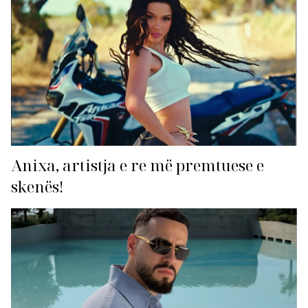
Anixa, artistja e re më premtuese e
skenës!