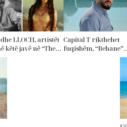
dhe LLOCH, artistët
Capital T rikthehet
në këtë javë në “The
fuqishëm, “Behane”
st”!
premton të bëhet fiks
radhës!
Fi
A