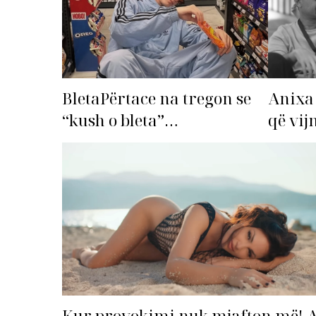
Anixa 
BletaPërtace na tregon se
që vij
“kush o bleta”…
Top Li
Kur provokimi nuk mjafton më! 