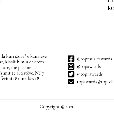
kë
ha
la kurrizore” e kanaleve
@topmusicawards
t, klasifikimin e vetëm
@topawards
ptare, më pas me
simit të artistëve. Në 7
@top_awards
ferimi të muzikës të
topawards@top-cha
Copyright © 2026