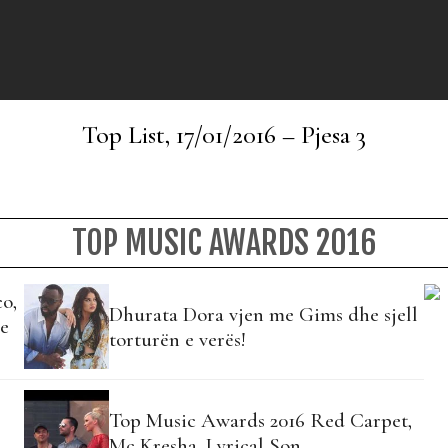
Top List, 17/01/2016 – Pjesa 3
TOP MUSIC AWARDS 2016
o,
Dhurata Dora vjen me Gims dhe sjell
ne
torturën e verës!
Top Music Awards 2016 Red Carpet,
Mc Kresha, Lyrical Son