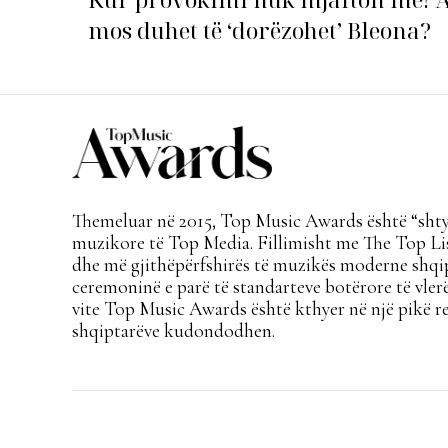
mos duhet të ‘dorëzohet’ Bleona?
Themeluar në 2015, Top Music Awards është “shtyl
muzikore të Top Media. Fillimisht me The Top Lis
dhe më gjithëpërfshirës të muzikës moderne shqi
ceremoninë e parë të standarteve botërore të vlerë
vite Top Music Awards është kthyer në një pikë re
shqiptarëve kudondodhen.