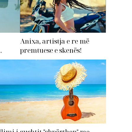
Anixa, artistja e re më
premtuese e skenës!
imi i
llimi i gushtit "shpërthen" me