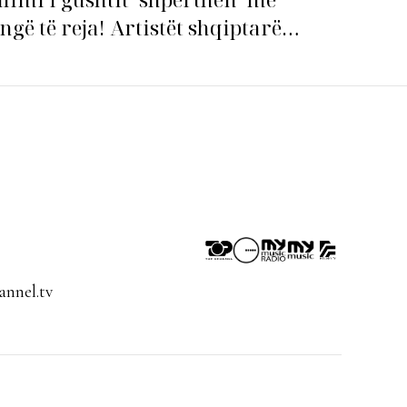
ngë të reja! Artistët shqiptarë
pin garën për hitin e verës!
nnel.tv