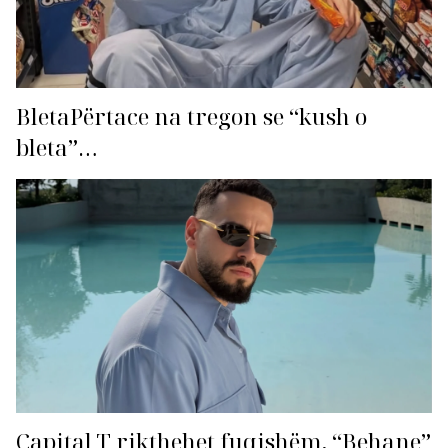
BletaPërtace na tregon se “kush o
bleta”…
Capital T rikthehet fuqishëm, “Behane”