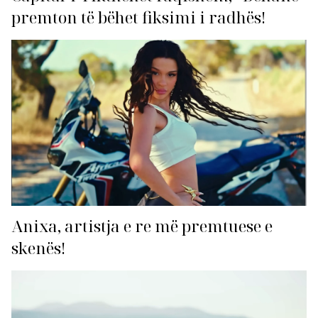
premton të bëhet fiksimi i radhës!
Anixa, artistja e re më premtuese e
skenës!