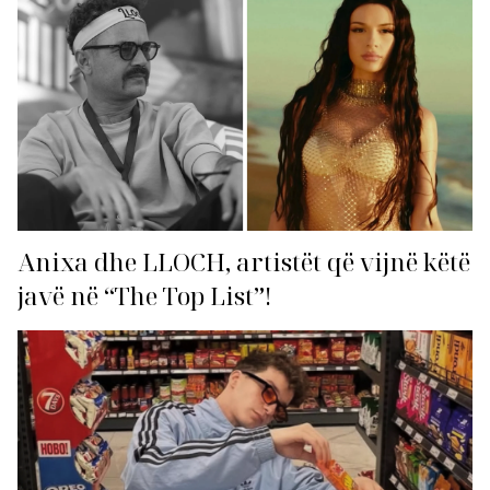
Anixa dhe LLOCH, artistët që vijnë këtë
javë në “The Top List”!