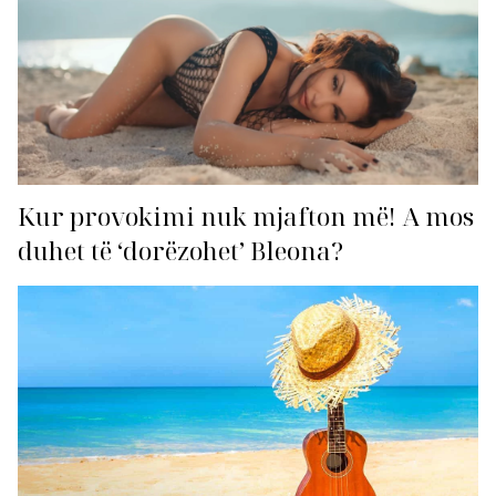
Kur provokimi nuk mjafton më! A mos
duhet të ‘dorëzohet’ Bleona?