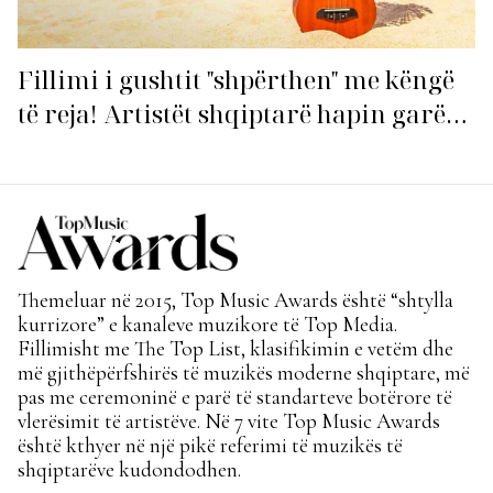
Fillimi i gushtit "shpërthen" me këngë
të reja! Artistët shqiptarë hapin garën
për hitin e verës!
Themeluar në 2015, Top Music Awards është “shtylla
kurrizore” e kanaleve muzikore të Top Media.
Fillimisht me The Top List, klasifikimin e vetëm dhe
më gjithëpërfshirës të muzikës moderne shqiptare, më
pas me ceremoninë e parë të standarteve botërore të
vlerësimit të artistëve. Në 7 vite Top Music Awards
është kthyer në një pikë referimi të muzikës të
shqiptarëve kudondodhen.