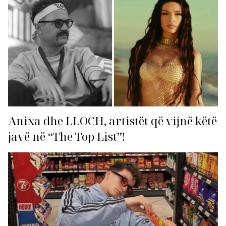
Anixa dhe LLOCH, artistët që vijnë këtë
javë në “The Top List”!