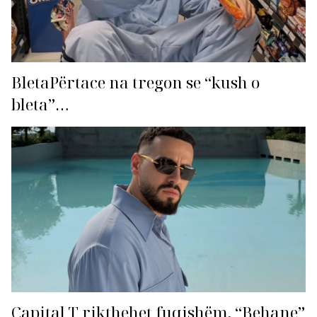
BletaPërtace na tregon se “kush o
bleta”…
Capital T rikthehet fuqishëm, “Behane”