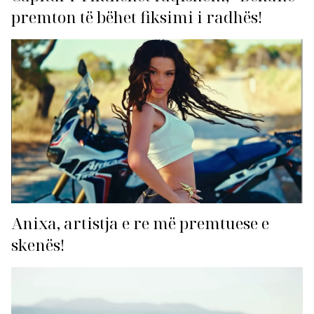
premton të bëhet fiksimi i radhës!
Anixa, artistja e re më premtuese e
skenës!