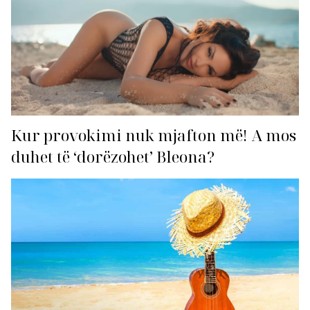
Kur provokimi nuk mjafton më! A mos
duhet të ‘dorëzohet’ Bleona?