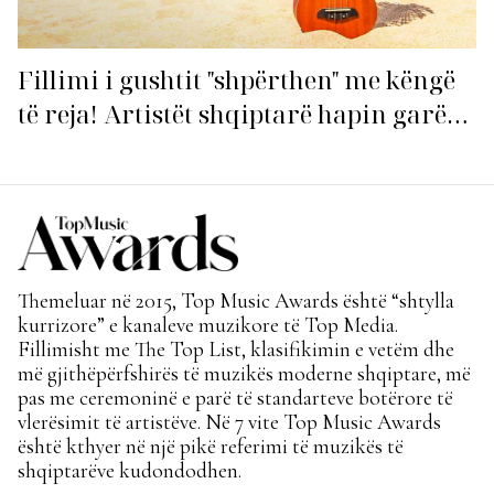
Fillimi i gushtit "shpërthen" me këngë
të reja! Artistët shqiptarë hapin garën
për hitin e verës!
Themeluar në 2015, Top Music Awards është “shtylla
kurrizore” e kanaleve muzikore të Top Media.
Fillimisht me The Top List, klasifikimin e vetëm dhe
më gjithëpërfshirës të muzikës moderne shqiptare, më
pas me ceremoninë e parë të standarteve botërore të
vlerësimit të artistëve. Në 7 vite Top Music Awards
është kthyer në një pikë referimi të muzikës të
shqiptarëve kudondodhen.