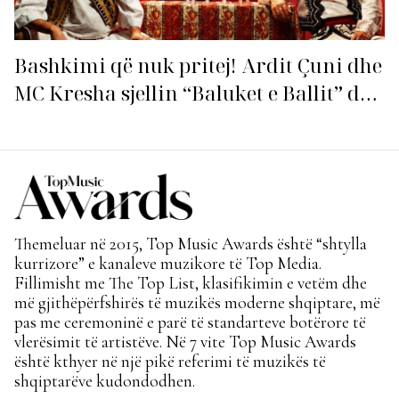
Bashkimi që nuk pritej! Ardit Çuni dhe
MC Kresha sjellin “Baluket e Ballit” dhe
ndezin rrjetin!
Themeluar në 2015, Top Music Awards është “shtylla
kurrizore” e kanaleve muzikore të Top Media.
Fillimisht me The Top List, klasifikimin e vetëm dhe
më gjithëpërfshirës të muzikës moderne shqiptare, më
pas me ceremoninë e parë të standarteve botërore të
vlerësimit të artistëve. Në 7 vite Top Music Awards
është kthyer në një pikë referimi të muzikës të
shqiptarëve kudondodhen.