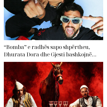
“Bomba” e radhës sapo shpërtheu,
Dhurata Dora dhe Gjesti bashkojnë
fuqitë me “Gasolina”!