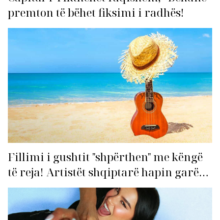
premton të bëhet fiksimi i radhës!
Fillimi i gushtit "shpërthen" me këngë
të reja! Artistët shqiptarë hapin garën
për hitin e verës!