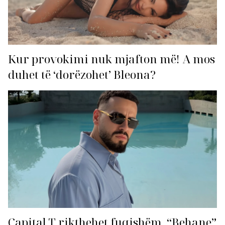
Kur provokimi nuk mjafton më! A mos
duhet të ‘dorëzohet’ Bleona?
Capital T rikthehet fuqishëm, “Behane”