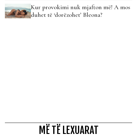
Kur provokimi nuk mjafton më! A mos
duhet të ‘dorëzohet’ Bleona?
MË TË LEXUARAT