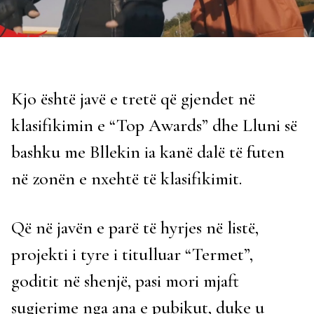
Kjo është javë e tretë që gjendet në
klasifikimin e “Top Awards” dhe Lluni së
bashku me Bllekin ia kanë dalë të futen
në zonën e nxehtë të klasifikimit.
Që në javën e parë të hyrjes në listë,
projekti i tyre i titulluar “Termet”,
goditit në shenjë, pasi mori mjaft
sugjerime nga ana e pubikut, duke u