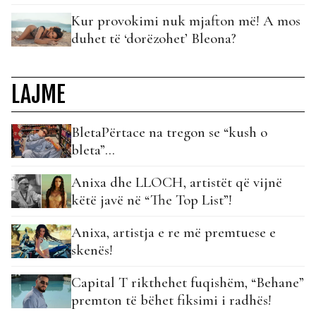
Kur provokimi nuk mjafton më! A mos
duhet të ‘dorëzohet’ Bleona?
LAJME
BletaPërtace na tregon se “kush o
bleta”…
Anixa dhe LLOCH, artistët që vijnë
këtë javë në “The Top List”!
Anixa, artistja e re më premtuese e
skenës!
Capital T rikthehet fuqishëm, “Behane”
premton të bëhet fiksimi i radhës!