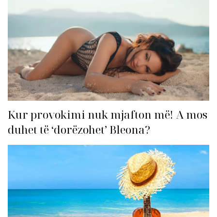
Kur provokimi nuk mjafton më! A mos
duhet të ‘dorëzohet’ Bleona?