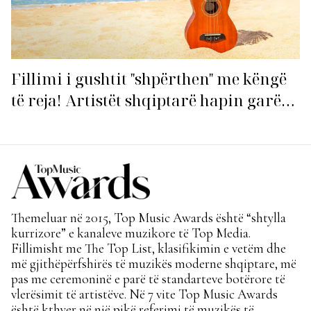
Fillimi i gushtit "shpërthen" me këngë
të reja! Artistët shqiptarë hapin garën
për hitin e verës!
Themeluar në 2015, Top Music Awards është “shtylla
kurrizore” e kanaleve muzikore të Top Media.
Fillimisht me The Top List, klasifikimin e vetëm dhe
më gjithëpërfshirës të muzikës moderne shqiptare, më
pas me ceremoninë e parë të standarteve botërore të
vlerësimit të artistëve. Në 7 vite Top Music Awards
është kthyer në një pikë referimi të muzikës të