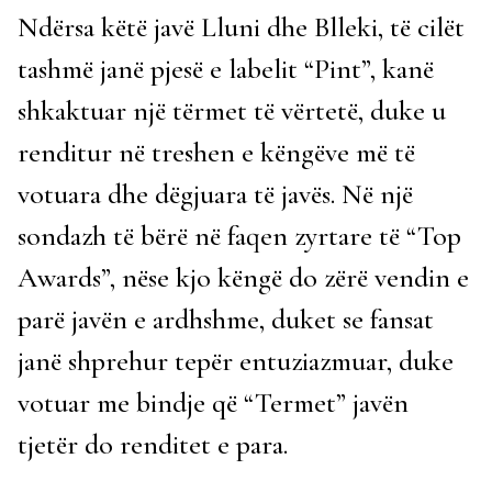
Ndërsa këtë javë Lluni dhe Blleki, të cilët
tashmë janë pjesë e labelit “Pint”, kanë
shkaktuar një tërmet të vërtetë, duke u
renditur në treshen e këngëve më të
votuara dhe dëgjuara të javës. Në një
sondazh të bërë në faqen zyrtare të “Top
Awards”, nëse kjo këngë do zërë vendin e
parë javën e ardhshme, duket se fansat
janë shprehur tepër entuziazmuar, duke
votuar me bindje që “Termet” javën
tjetër do renditet e para.