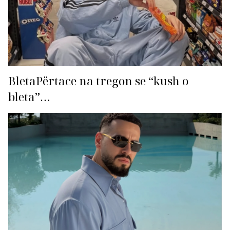
BletaPërtace na tregon se “kush o
bleta”…