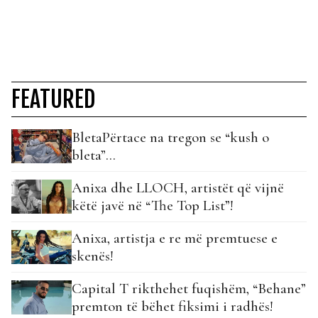
FEATURED
BletaPërtace na tregon se “kush o
bleta”…
Anixa dhe LLOCH, artistët që vijnë
këtë javë në “The Top List”!
Anixa, artistja e re më premtuese e
skenës!
Capital T rikthehet fuqishëm, “Behane”
premton të bëhet fiksimi i radhës!