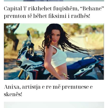
Capital T rikthehet fuqishëm, “Behane”
premton të bëhet fiksimi i radhës!
Anixa, artistja e re më premtuese e
skenës!