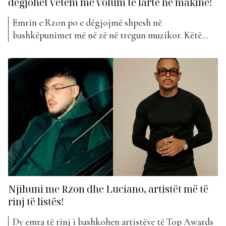
dëgjohet vetëm me volum të lartë në makinë!
Emrin e Rzon po e dëgjojmë shpesh në
bashkëpunimet më në zë në tregun muzikor. Këtë
herë ai ka bashkuar forcat me Capital T për të sjellë
hitin e radhës. Projekti i tyre mban titullin ”Xheloze”
dhe ka hyrë këtë javë në klasifikimin e ”The Top
List”. Teksti është shkruar...
Njihuni me Rzon dhe Luciano, artistët më të
rinj të listës!
Dy emra të rinj i bashkohen artistëve të Top Awards