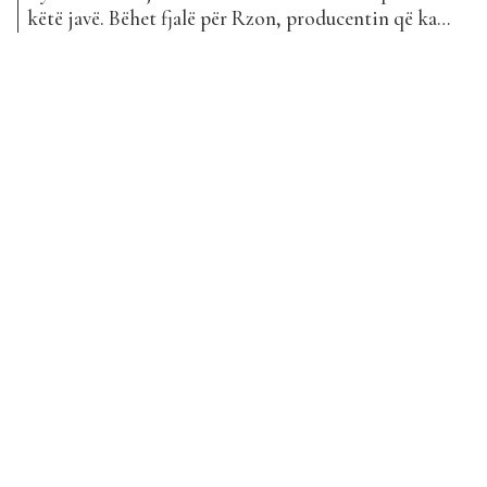
këtë javë. Bëhet fjalë për Rzon, producentin që ka
sjellë ”Rebele” në bashkëpunim me Ledri Vulën, si
dhe Luciano, një emër i njohur ndërkombëtar.
RZON është një producent shqiptar i cili ka
bashkëpunuar me shumë artistë të njohur si
Mozzik,...