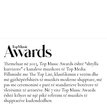
Themeluar në 2015, Top Music Awards është “shtylla
kurrizore” e kanaleve muzikore të Top Media.
Fillimisht me The Top List, klasifikimin e vetëm dhe
më gjithëpërfshirës të muzikës moderne shqiptare, më
pas me ceremoninë e parë të standarteve botërore të
vlerësimit të artistëve. Në 7 vite Top Music Awards
është kthyer në një pikë referimi të muzikës të
shqiptarëve kudondodhen.