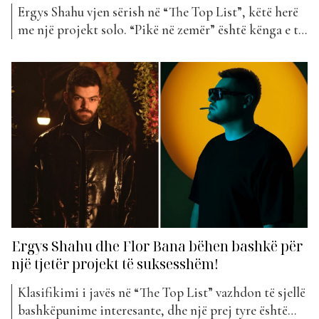
Ergys Shahu vjen sërish në “The Top List”, këtë herë
me një projekt solo. “Pikë në zemër” është kënga e tij
më e re që i bashkohet klasifikimit të kësaj jave. Me
“Pikë në Zemër”, Ergys Shahu vjen me një projekt
emocional dhe të sinqertë, që prek direkt temat e...
Ergys Shahu dhe Flor Bana bëhen bashkë për
një tjetër projekt të suksesshëm!
Klasifikimi i javës në “The Top List” vazhdon të sjellë
bashkëpunime interesante, dhe një prej tyre është