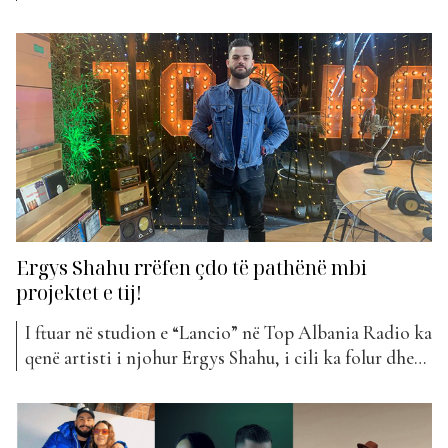
projekti i përbashkët mes Ergys Shahut dhe Flor
Banës, kënga “At Nate”. Ky bashkëpunim vjen si një
kombinim i natyrshëm mes dy artistëve që kanë stile
të ndryshme, por që plotësojnë njëri-tjetrin në...
Ergys Shahu rrëfen çdo të pathënë mbi
projektet e tij!
I ftuar në studion e “Lancio” në Top Albania Radio ka
qenë artisti i njohur Ergys Shahu, i cili ka folur dhe
ka treguar në lidhje me të gjitha eksperiencat e tij
dhe ka zbuluar më shumë në lidhje me projektet e
reja që pritet të vijnë dhe jo vetëm...