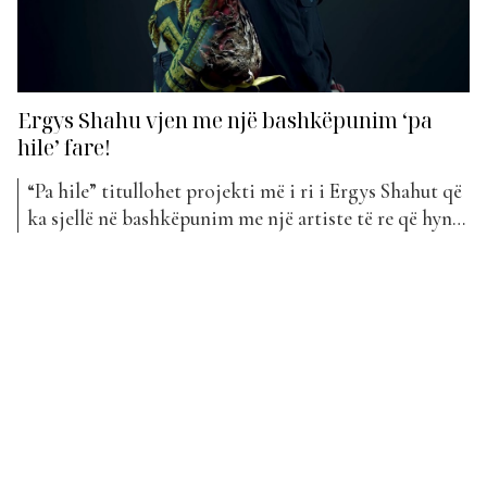
Ergys Shahu vjen me një bashkëpunim ‘pa
hile’ fare!
“Pa hile” titullohet projekti më i ri i Ergys Shahut që
ka sjellë në bashkëpunim me një artiste të re që hyn
për herë të parë në Top Awards, Jona Zahaj. Kjo
këngë i është bashkuar këtë javë listës së 100 këngëve
më të mira shqiptare dhe deri tani publiku...