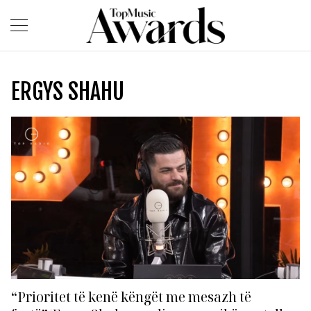
ERGYS SHAHU
“Prioritet të kenë këngët me mesazh të