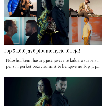
Top 5 këtë javë plot me hyrje të reja!
Ndoshta kemi hasur gjatë javëve të kaluara surpriza
për sa i përket pozicionimit të këngëve në Top 5, por
si këtë javë rrallë ndodh. Klasifikimi i Top 5 këtë herë
ka ardhur me disa hyrje të reja. E ndërsa vendi i parë
nuk ka pasur asnjë ndryshim nga java e...