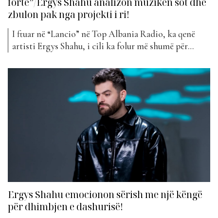
fortë”/Ergys Shahu analizon muzikën sot dhe
zbulon pak nga projekti i ri!
I ftuar në “Lancio” në Top Albania Radio, ka qenë
artisti Ergys Shahu, i cili ka folur më shumë për
karrierën e tij në muzikë, projektet, si dhe hapat e
ardhshëm… Në fillimet e tua ke publikuar këngë si
“Kam mall për ty”, “Nga e para t’ia nisim”, “Të kam...
Ergys Shahu emocionon sërish me një këngë
për dhimbjen e dashurisë!