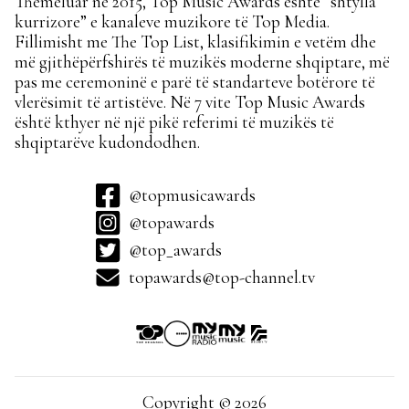
Themeluar në 2015, Top Music Awards është “shtylla
kurrizore” e kanaleve muzikore të Top Media.
Fillimisht me The Top List, klasifikimin e vetëm dhe
më gjithëpërfshirës të muzikës moderne shqiptare, më
pas me ceremoninë e parë të standarteve botërore të
vlerësimit të artistëve. Në 7 vite Top Music Awards
është kthyer në një pikë referimi të muzikës të
shqiptarëve kudondodhen.
@topmusicawards
@topawards
@top_awards
topawards@top-channel.tv
Copyright © 2026