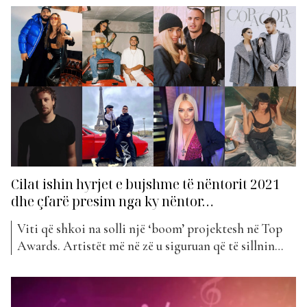
Tiri Gjocit dhe zërit të bukur të Egli Takos dhe
Gjestit. Ata shijuan meloditë e disa këngëve latine,
përfshirë hitet e artistit “Maluma”,...
Cilat ishin hyrjet e bujshme të nëntorit 2021
dhe çfarë presim nga ky nëntor…
Viti që shkoi na solli një ‘boom’ projektesh në Top
Awards. Artistët më në zë u siguruan që të sillnin
vetëm hite, qofshin bashkëpunime apo projekte solo.
Dhe nëntori spikati me këngë të reja. Ja cilat ishin
disa nga hyrjet më të bujshme të nëntorit që lamë