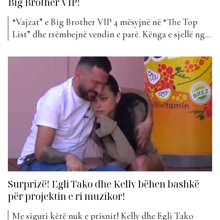
Big Brother VIP!
“Vajzat” e Big Brother VIP 4 mësyjnë në “The Top
List” dhe rrëmbejnë vendin e parë. Kënga e sjellë nga
Rozana Radi, Egli Tako dhe vajzat e shtëpisë më të
famshme në Shqipëri, është publikuar vetëm pak ditë
më parë dhe impakti i publikut ka qenë i
menjëhershëm. “Vajzat” u...
Surprizë! Egli Tako dhe Kelly bëhen bashkë
për projektin e ri muzikor!
Me siguri këtë nuk e prisnit! Kelly dhe Egli Tako