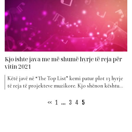
pas… Capital T...
Kjo ishte java me më shumë hyrje të reja për
vitin 2021
Këtë javë në “The Top List” kemi patur plot 13 hyrje
të reja të projekteve muzikore. Kjo shënon kështu
dhe javën me më shumë hyrje të reja për vitin 2021.
Deri më tani kemi hasur shumë projekte mjaft të
Posts
<<
1
…
3
4
5
pëlqyera nga publiku në këtë sezon veror dhe duket
pagination
se do...