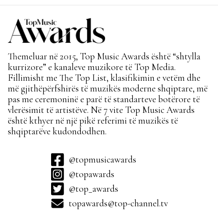
Themeluar në 2015, Top Music Awards është “shtylla
kurrizore” e kanaleve muzikore të Top Media.
Fillimisht me The Top List, klasifikimin e vetëm dhe
më gjithëpërfshirës të muzikës moderne shqiptare, më
pas me ceremoninë e parë të standarteve botërore të
vlerësimit të artistëve. Në 7 vite Top Music Awards
është kthyer në një pikë referimi të muzikës të
shqiptarëve kudondodhen.
@topmusicawards
@topawards
@top_awards
topawards@top-channel.tv