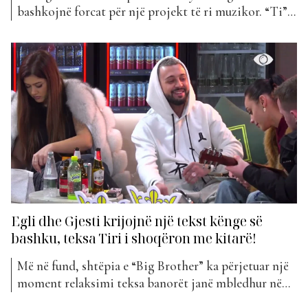
bashkojnë forcat për një projekt të ri muzikor. “Ti”
mban titullin bashkëpunimi i tyre, i cili është
publikuar vetëm pak çaste më parë në kanalin zyrtar
në YouTube të Top Media Music. Kënga është krijuar
ndërkohë që të dy artistët...
Egli dhe Gjesti krijojnë një tekst kënge së
bashku, teksa Tiri i shoqëron me kitarë!
Më në fund, shtëpia e “Big Brother” ka përjetuar një
moment relaksimi teksa banorët janë mbledhur në
oborr për të shijuar tingujt e këndshëm të kitares së