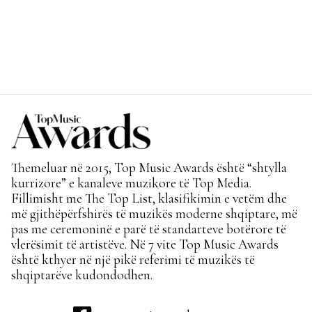
Themeluar në 2015, Top Music Awards është “shtylla
kurrizore” e kanaleve muzikore të Top Media.
Fillimisht me The Top List, klasifikimin e vetëm dhe
më gjithëpërfshirës të muzikës moderne shqiptare, më
pas me ceremoninë e parë të standarteve botërore të
vlerësimit të artistëve. Në 7 vite Top Music Awards
është kthyer në një pikë referimi të muzikës të
shqiptarëve kudondodhen.