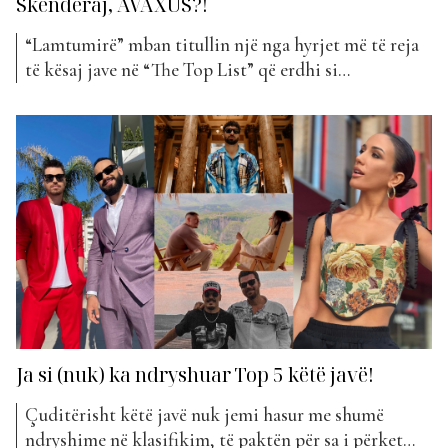
Skënderaj, AVAXUS?!
“Lamtumirë” mban titullin një nga hyrjet më të reja
të kësaj jave në “The Top List” që erdhi si
bashkëpunim mes Alban Skënderaj dhe AVAXUS.
Por cili është ky i fundit? Lorenc Aliaj apo siç njihet
ndryshe si Avaxus është DJ, autor këngësh dhe
producent i njohur. Ndër këngët që...
Ja si (nuk) ka ndryshuar Top 5 këtë javë!
Çuditërisht këtë javë nuk jemi hasur me shumë
ndryshime në klasifikim, të paktën për sa i përket