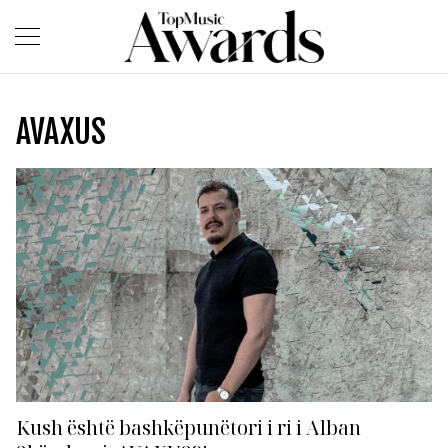
AVAXUS
Kush është bashkëpunëtori i ri i Alban