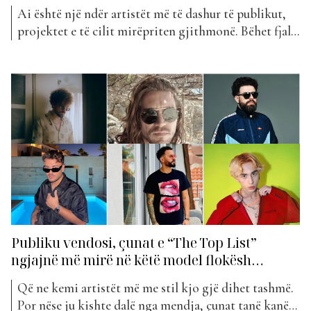
Ai është një ndër artistët më të dashur të publikut,
projektet e të cilit mirëpriten gjithmonë. Bëhet fjalë
për Ardian Bujupin i cili zbulon nga një surprizë sa i
përket projekteve muzikore që menjëherë
shndërrohen në hite. Ardian Bujupi ka publikuar
projektin e tij më të ri të titulluar “Tranova”....
Publiku vendosi, çunat e “The Top List”
ngjajnë më mirë në këtë model flokësh…
Që ne kemi artistët më me stil kjo gjë dihet tashmë.
Por nëse ju kishte dalë nga mendja, çunat tanë kanë