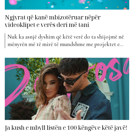
Ngjyrat që kanë mbizotëruar nëpër
videoklipet e verës deri më tani
Nuk ka asnjë dyshim që këtë verë do ta shijojmë në
mënyrën më të mirë të mundshme me projektet e
reja muzikore të artistëve më në zë. Nëse ndalemi pak
tek videoklipet që janë publikuar së fundmi, do të
vëmë re një mbizotërim gati-gati të njëjtë ngjyrash.
Kënga që është...
Ja kush e mbyll listën e 100 këngëve këtë javë!