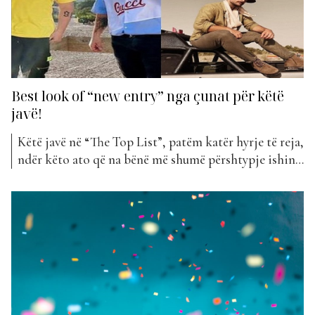
Best look of “new entry” nga çunat për këtë
javë!
Këtë javë në “The Top List”, patëm katër hyrje të reja,
ndër këto ato që na bënë më shumë përshtypje ishin
ishin dy videoklipe që spikatën nga stili i të veshurit.
Ishte pikërisht “Shpirto” nga Alban Ramosaj dhe
“Adrenalina” nga Ardian Bujupi dhe Finem. Në
videoklipin “Shpirto”, shohim një Alban...