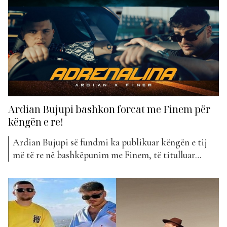
ri nga Dafina Zeqiri i titulluar “Happy Birthday” ka
vetëm 2 javë...
Ardian Bujupi bashkon forcat me Finem për
këngën e re!
Ardian Bujupi së fundmi ka publikuar këngën e tij
më të re në bashkëpunim me Finem, të titulluar
“Adrenalina”. Ky projekt erdhi si një surprizë duke
marrë parasysh dy stilet kaq të ndryshme të artistëve.
Megjithatë, kjo ndërthurje e bëri këngën akoma dhe
më tërheqëse. Ardian Bujupi dhe më parë...