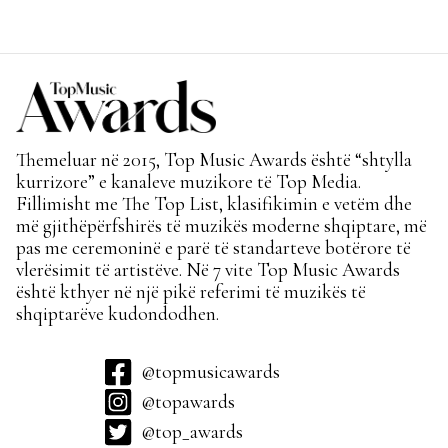
Themeluar në 2015, Top Music Awards është “shtylla
kurrizore” e kanaleve muzikore të Top Media.
Fillimisht me The Top List, klasifikimin e vetëm dhe
më gjithëpërfshirës të muzikës moderne shqiptare, më
pas me ceremoninë e parë të standarteve botërore të
vlerësimit të artistëve. Në 7 vite Top Music Awards
është kthyer në një pikë referimi të muzikës të
shqiptarëve kudondodhen.
@topmusicawards
@topawards
@top_awards