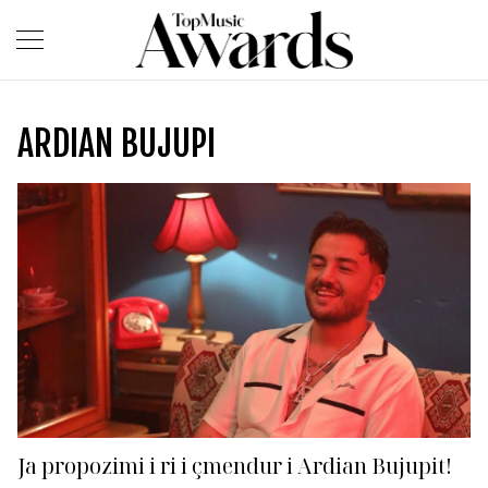
ARDIAN BUJUPI
Ja propozimi i ri i çmendur i Ardian Bujupit!