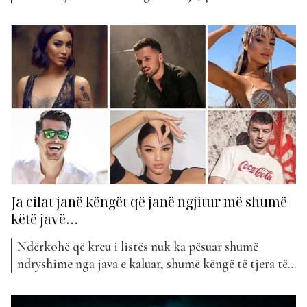
eksperimentuar disa herë me stilin e tyre të flokëve,
nga flokë të gjatë në ato të shkurtër. Nisur nga
votimet tuaja në InstaStory, ju keni vendosur se ata
ngjajnë...
Ja cilat janë këngët që janë ngjitur më shumë
këtë javë…
Ndërkohë që kreu i listës nuk ka pësuar shumë
ndryshime nga java e kaluar, shumë këngë të tjera të
listës janë votuar më shumë nga publiku shqiptar,
duke u ngjitur sa më lart në klasifikim. Projekti më i