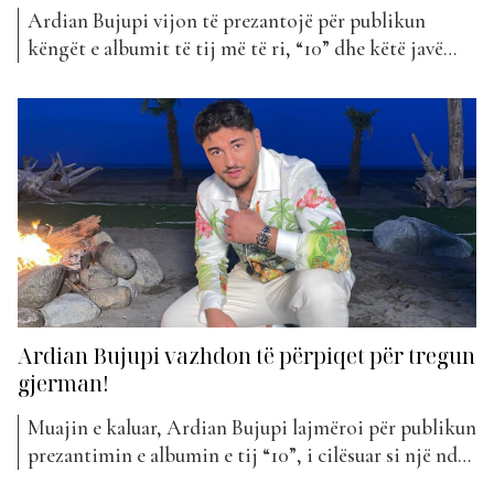
Ardian Bujupi vijon të prezantojë për publikun
këngët e albumit të tij më të ri, “10” dhe këtë javë
radhën e ka patur “Peligrosa”, (ferma e rrezikshme).
Duke i qëndruar besnik stilit të tij ritmik, Bujupi ka
zgjedhur që edhe në “Peligrosa” të na bëjë të
kërcejmë dhe ta dëgjojmë...
Ardian Bujupi vazhdon të përpiqet për tregun
gjerman!
Muajin e kaluar, Ardian Bujupi lajmëroi për publikun
prezantimin e albumin e tij “10”, i cilësuar si një ndër
projektet më të rëndësisshme të karrierës së tij 10-