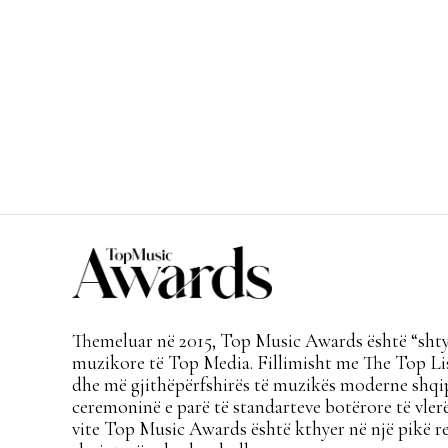
Themeluar në 2015, Top Music Awards është “shtyl
muzikore të Top Media. Fillimisht me The Top Lis
dhe më gjithëpërfshirës të muzikës moderne shqi
ceremoninë e parë të standarteve botërore të vlerë
vite Top Music Awards është kthyer në një pikë re