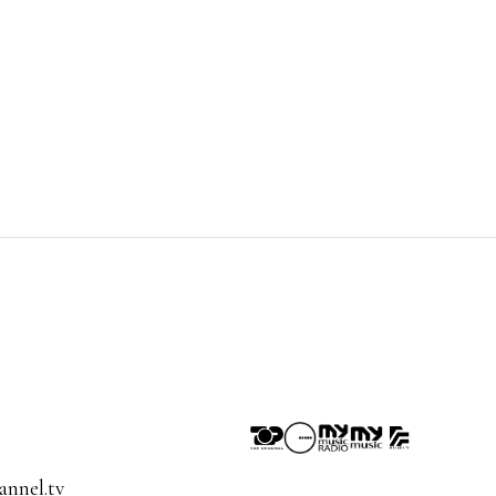
nnel.tv