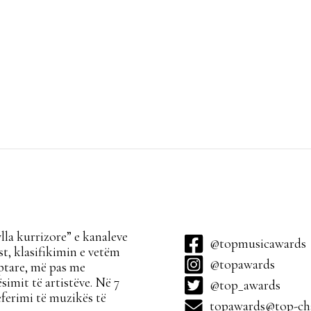
la kurrizore” e kanaleve
@topmusicawards
t, klasifikimin e vetëm
@topawards
ptare, më pas me
simit të artistëve. Në 7
@top_awards
ferimi të muzikës të
topawards@top-cha