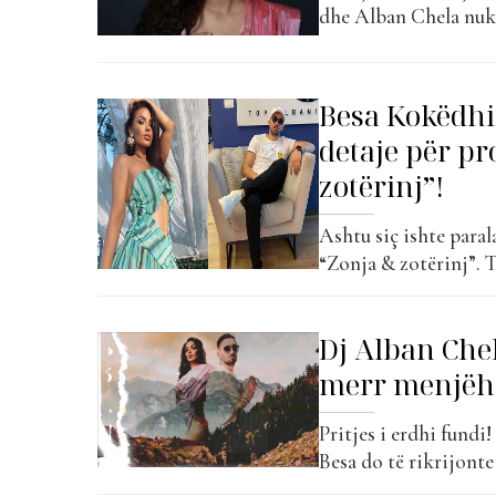
dhe Alban Chela nuk p
projekti i tyre ka ar
duke u renditur kësht
Besa Kokëdhi
detaje për pr
zotërinj”!
Ashtu siç ishte paral
“Zonja & zotërinj”. T
dhe nuk ka njeri që nu
Alban Chela është e s
Dj Alban Chel
merr menjëhe
Pritjes i erdhi fundi
Besa do të rikrijonte
kjo këngë prej vitesh 