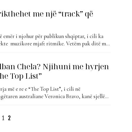
 Chela, është e sigurtë që do ta...
ikthehet me një “track” që
 emër i njohur për publikun shqiptar, i cili ka
ekte muzikore mjaft ritmike. Vetëm pak ditë më
uar projektin më të ri muzikor, për të cilin
on shumë. “Blame” mban titullin kënga më e re e
lban Chela? Njihuni me hyrjen
The Top List”
ja më e re e “The Top List”, i cili në
taren australiane Veronica Bravo, kanë sjellë
 veçanta të publikuara së fundmi. “Still Hurts”
m i ri muzikor, i cili këtë javë ka mundur të marrë
1
2