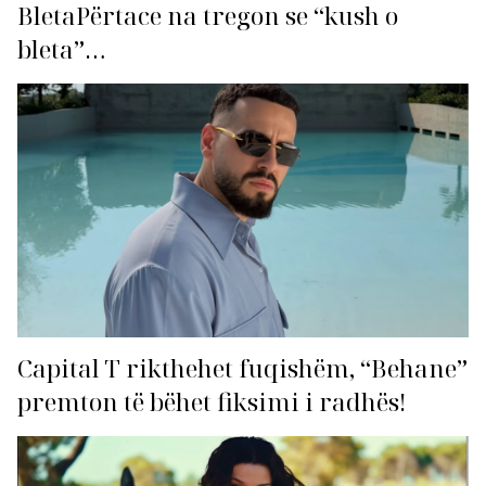
BletaPërtace na tregon se “kush o
bleta”…
Capital T rikthehet fuqishëm, “Behane”
premton të bëhet fiksimi i radhës!