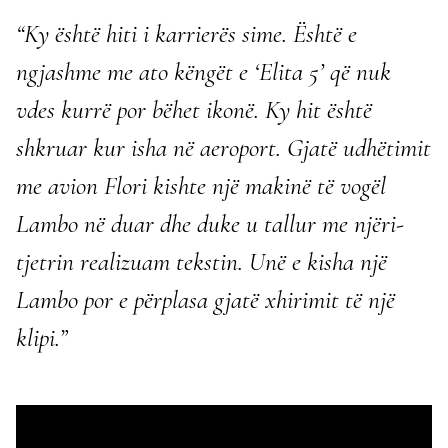
“Ky është hiti i karrierës sime. Është e
ngjashme me ato këngët e ‘Elita 5’ që nuk
vdes kurrë por bëhet ikonë. Ky hit është
shkruar kur isha në aeroport. Gjatë udhëtimit
me avion Flori kishte një makinë të vogël
Lambo në duar dhe duke u tallur me njëri-
tjetrin realizuam tekstin. Unë e kisha një
Lambo por e përplasa gjatë xhirimit të një
klipi.”