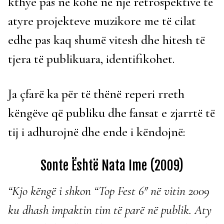
kthye pas në kohë në një retrospektivë të
atyre projekteve muzikore me të cilat
edhe pas kaq shumë vitesh dhe hitesh të
tjera të publikuara, identifikohet.
Ja çfarë ka për të thënë reperi rreth
këngëve që publiku dhe fansat e zjarrtë të
tij i adhurojnë dhe ende i këndojnë:
Sonte Është Nata Ime (2009)
“Kjo këngë i shkon “Top Fest 6″ në vitin 2009
ku dhash impaktin tim të parë në publik. Aty