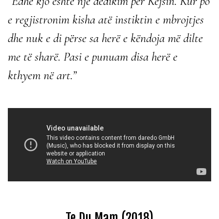
“Edhe kjo është një dedikim për Kejsin. Kur po
e regjistronim kisha atë instiktin e mbrojtjes
dhe nuk e di përse sa herë e këndoja më dilte
me të sharë. Pasi e punuam disa herë e
kthyem në art.”
Te Du Mam (2018)