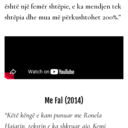
është një femër shtëpie, e ka mendjen tek
shtëpia dhe mua më përkushtohet 200%.”
Me Fal (2014)
“Këtë këngë e kam punuar me Ronela
Hajatin, tekstin e ka shkruar ajo. Kemi