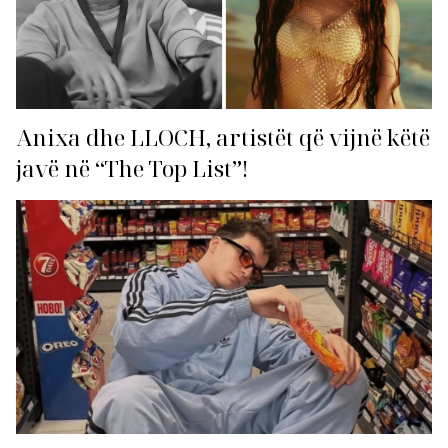
Anixa dhe LLOCH, artistët që vijnë këtë
javë në “The Top List”!