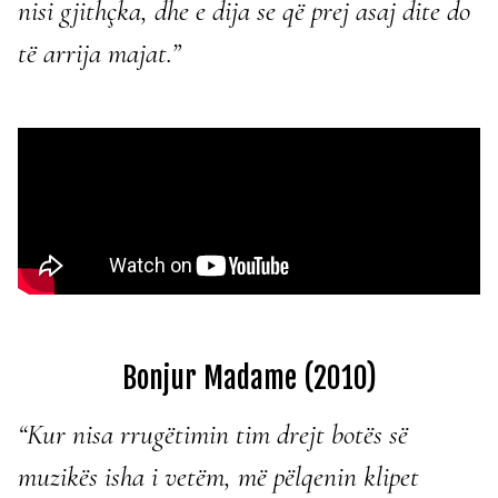
nisi gjithçka, dhe e dija se që prej asaj dite do
të arrija majat.”
Bonjur Madame (2010)
“Kur nisa rrugëtimin tim drejt botës së
muzikës isha i vetëm, më pëlqenin klipet