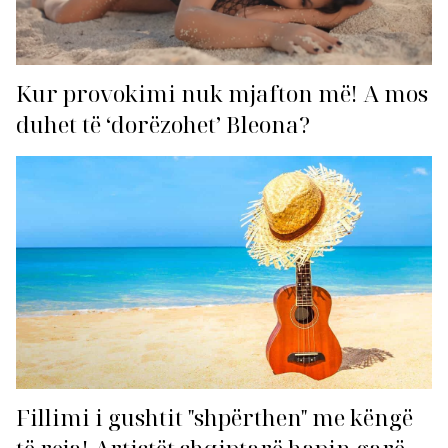
Kur provokimi nuk mjafton më! A mos
duhet të ‘dorëzohet’ Bleona?
Fillimi i gushtit "shpërthen" me këngë