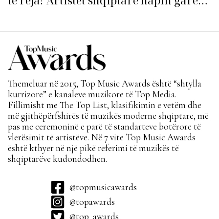
të reja! Artistët shqiptarë hapin garën
për hitin e verës!
Themeluar në 2015, Top Music Awards është “shtylla
kurrizore” e kanaleve muzikore të Top Media.
Fillimisht me The Top List, klasifikimin e vetëm dhe
më gjithëpërfshirës të muzikës moderne shqiptare, më
pas me ceremoninë e parë të standarteve botërore të
vlerësimit të artistëve. Në 7 vite Top Music Awards
është kthyer në një pikë referimi të muzikës të
shqiptarëve kudondodhen.
@topmusicawards
@topawards
@top_awards