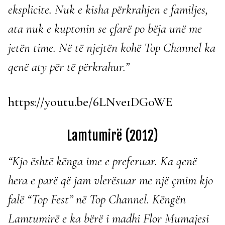
eksplicite. Nuk e kisha përkrahjen e familjes,
ata nuk e kuptonin se çfarë po bëja unë me
jetën time. Në të njejtën kohë Top Channel ka
qenë aty për të përkrahur.”
https://youtu.be/6LNve1DG0WE
Lamtumirë (2012)
“Kjo është kënga ime e preferuar. Ka qenë
hera e parë që jam vlerësuar me një çmim kjo
falë “Top Fest” në Top Channel. Këngën
Lamtumirë e ka bërë i madhi Flor Mumajesi