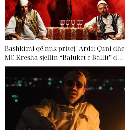
Bashkimi që nuk pritej! Ardit Çuni dhe
MC Kresha sjellin “Baluket e Ballit” dhe
ndezin rrjetin!