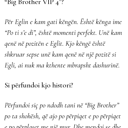
“Big Brother VIP 4”?
Për Eglin e kam gati këngën. Është kënga ime
“Po ti s’e di”, është momenti perfekt. Unë kam
qenë në pozitën e Eglit. Kjo këngë është
shkruar sepse unë kam qenë në një pozitë si
Egli, ai nuk ma kthente mbrapsht dashurinë.
Si përfundoi kjo histori?
Përfundoi siç po ndodh tani në “Big Brother”
po ta shohësh, që ajo po përpiqet e po përpiqet
e po përplaset me një mur. Dhe mendoj se dhe