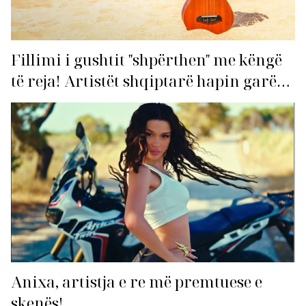
Fillimi i gushtit "shpërthen" me këngë
të reja! Artistët shqiptarë hapin garën
për hitin e verës!
Anixa, artistja e re më premtuese e
skenës!