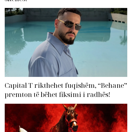
Capital T rikthehet fuqishëm, “Behane”
premton të bëhet fiksimi i radhës!