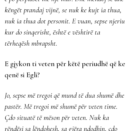
këngët prandaj vijnë, se nuk ke kujt ia thua,
nuk ia thua dot personit. E vuan, sepse njeriu
kur do sinqerisht, është e vështirë ta
tërheqësh mbrapsht.
E gjykon ti veten për këtë periudhë që ke
qenë si Egli?
Jo, sepse më tregoi që mund të dua shumë dhe
pastër. Më tregoi më shumë për veten time.
Çdo situatë të mëson për veten. Nuk ka
rëndësi sa lëndohesh, sa gjëra ndodhin, çdo