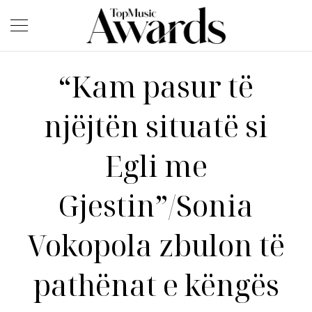
“Kam pasur të
njëjtën situatë si
Egli me
Gjestin”/Sonia
Vokopola zbulon të
pathënat e këngës