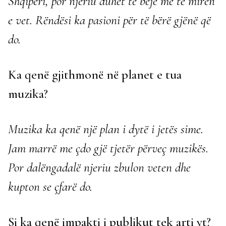
Shqipëri, por njeriu duhet të bëjë më të mirën
e vet. Rëndësi ka pasioni për të bërë gjënë që
do.
Ka qenë gjithmonë në planet e tua
muzika?
Muzika ka qenë një plan i dytë i jetës sime.
Jam marrë me çdo gjë tjetër përveç muzikës.
Por dalëngadalë njeriu zbulon veten dhe
kupton se çfarë do.
Si ka qenë impakti i publikut tek arti yt?