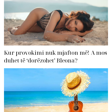
Kur provokimi nuk mjafton më! A mos
duhet të ‘dorëzohet’ Bleona?