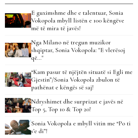
E guximshme dhe e talentuar, Sonia
Vokopola mbyll listën e 100 këngëve
më të mira të javës!
Nga Milano në tregun muzikor
shqiptar, Sonia Vokopola: "E vlerësoj
që..."
“Kam pasur të njëjtën situatë si Egli me
Gjestin”/Sonia Vokopola zbulon të
pathënat e këngës së saj!
Ndryshimet dhe surprizat e javës në
Top 5, Top 10 & Top 20!
Sonia Vokopola e mbyll vitin me “Po ti
s’e di”!