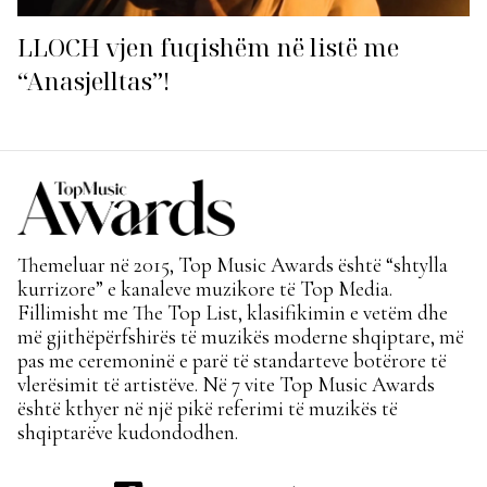
LLOCH vjen fuqishëm në listë me
“Anasjelltas”!
Themeluar në 2015, Top Music Awards është “shtylla
kurrizore” e kanaleve muzikore të Top Media.
Fillimisht me The Top List, klasifikimin e vetëm dhe
më gjithëpërfshirës të muzikës moderne shqiptare, më
pas me ceremoninë e parë të standarteve botërore të
vlerësimit të artistëve. Në 7 vite Top Music Awards
është kthyer në një pikë referimi të muzikës të
shqiptarëve kudondodhen.