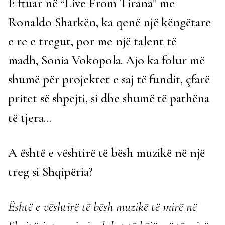
E ftuar në “Live From Tirana” me
Ronaldo Sharkën, ka qenë një këngëtare
e re e tregut, por me një talent të
madh, Sonia Vokopola. Ajo ka folur më
shumë për projektet e saj të fundit, çfarë
pritet së shpejti, si dhe shumë të pathëna
të tjera…
A është e vështirë të bësh muzikë në një
treg si Shqipëria?
Është e vështirë të bësh muzikë të mirë në