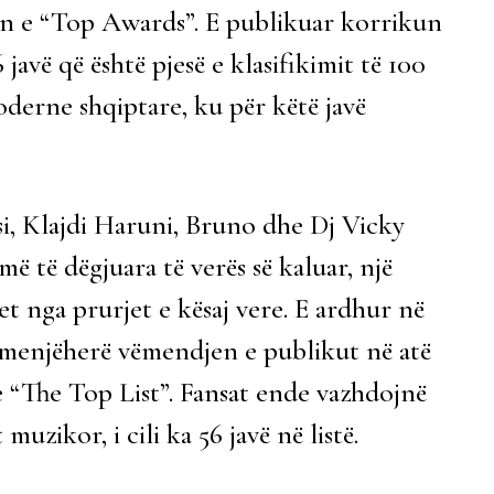
min e “Top Awards”. E publikuar korrikun
 javë që është pjesë e klasifikimit të 100
derne shqiptare, ku për këtë javë
si, Klajdi Haruni, Bruno dhe Dj Vicky
 të dëgjuara të verës së kaluar, një
t nga prurjet e kësaj vere. E ardhur në
i menjëherë vëmendjen e publikut në atë
 “The Top List”. Fansat ende vazhdojnë
uzikor, i cili ka 56 javë në listë.