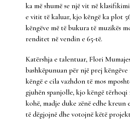
ka më shumë se një vit në klasifiki
e vitit të kaluar, kjo këngë ka plot 56
këngëve më të bukura të muzikës mo
renditet në vendin e 65-të.
Katërshja e talentuar, Flori Mumaje
bashkëpunuan për një prej këngëve më
këngë e cila vazhdon të mos mposhte
gjuhën spanjolle, kjo këngë tërhoq
kohë, madje duke zënë edhe kreun e
të dëgjojnë dhe votojnë këtë projekt m