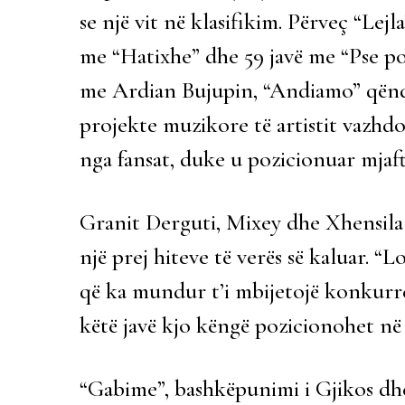
se një vit në klasifikim. Përveç “Lejl
me “Hatixhe” dhe 59 javë me “Pse po
me Ardian Bujupin, “Andiamo” qëndro
projekte muzikore të artistit vazhd
nga fansat, duke u pozicionuar mjaft 
Granit Derguti, Mixey dhe Xhensila 
një prej hiteve të verës së kaluar. “Lo
që ka mundur t’i mbijetojë konkurre
këtë javë kjo këngë pozicionohet në 
“Gabime”, bashkëpunimi i Gjikos dhe 