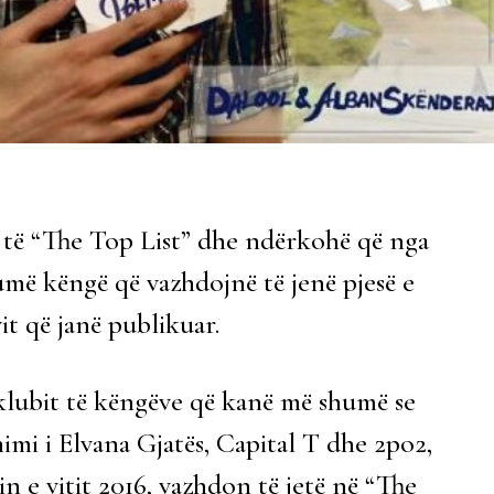
it të “The Top List” dhe ndërkohë që nga
humë këngë që vazhdojnë të jenë pjesë e
vit që janë publikuar.
lubit të këngëve që kanë më shumë se
nimi i Elvana Gjatës, Capital T dhe 2po2,
in e vitit 2016, vazhdon të jetë në “The