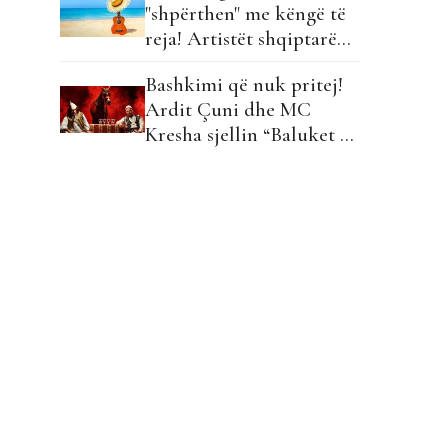
"shpërthen" me këngë të
reja! Artistët shqiptarë
hapin garën për hitin e
Bashkimi që nuk pritej!
verës!
Ardit Çuni dhe MC
Kresha sjellin “Baluket e
Ballit” dhe ndezin rrjetin!