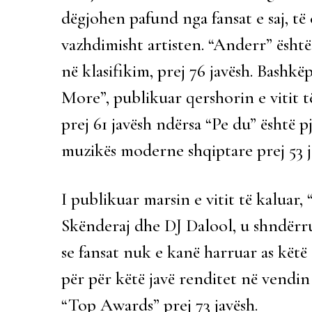
dëgjohen pafund nga fansat e saj, të
vazhdimisht artisten. “Anderr” ësht
në klasifikim, prej 76 javësh. Bashk
More”, publikuar qershorin e vitit 
prej 61 javësh ndërsa “Pe du” është 
muzikës moderne shqiptare prej 53 j
I publikuar marsin e vitit të kalua
Skënderaj dhe DJ Dalool, u shndërru
se fansat nuk e kanë harruar as këtë 
për për këtë javë renditet në vendin e
“Top Awards” prej 73 javësh.