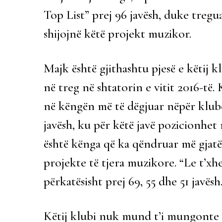
Top List” prej 96 javësh, duke tregu
shijojnë këtë projekt muzikor.
Majk është gjithashtu pjesë e këtij k
në treg në shtatorin e vitit 2016-të.
në këngën më të dëgjuar nëpër klube
javësh, ku për këtë javë pozicionhet 
është kënga që ka qëndruar më gjatë
projekte të tjera muzikore. “Le t’xhel
përkatësisht prej 69, 55 dhe 51 javësh
Këtij klubi nuk mund t’i mungonte K