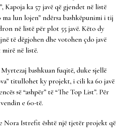
a”, Kapoja ka 57 javë që gjendet në listë
 ma lun lojen” ndërsa bashkëpunimi i tij
n në listë për plot 55 javë. Këto dy
ojnë të dëgjohen dhe votohen çdo javë
mirë në listë.
Myrtezaj bashkuan fuqitë, duke sjellë
va” titullohet ky projekt, i cili ka 60 javë
ncës së “ashpër” të “The Top List”. Për
vendin e 60-të.
Nora Istrefit është një tjetër projekt që