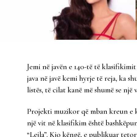
Jemi në javën e 140-të të klasifikim
java në javë kemi hyrje të reja, ka s
listës, të cilat kanë më shumë se një 
Projekti muzikor që mban kreun e k
një vit në klasifikim është bashkëpu
“Lejla”. Kjo këngë, e publikuar tetor