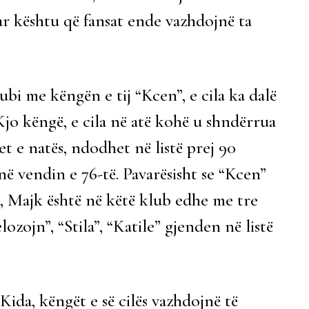
ar kështu që fansat ende vazhdojnë ta
lubi me këngën e tij “Kcen”, e cila ka dalë
 Kjo këngë, e cila në atë kohë u shndërrua
t e natës, ndodhet në listë prej 90
në vendin e 76-të. Pavarësisht se “Kcen”
, Majk është në këtë klub edhe me tre
ozojn”, “Stila”, “Katile” gjenden në listë
.
ida, këngët e së cilës vazhdojnë të