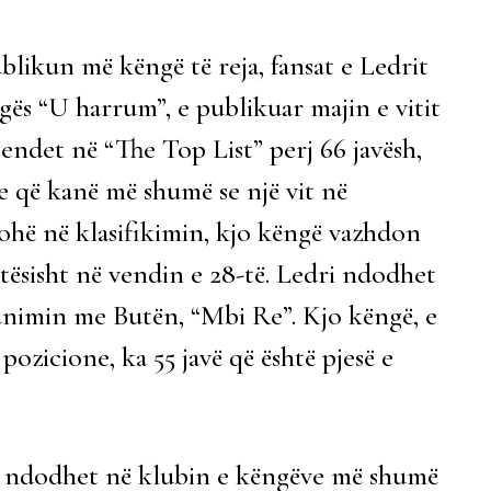
likun më këngë të reja, fansat e Ledrit
gës “U harrum”, e publikuar majin e vitit
jendet në “The Top List” perj 66 javësh,
e që kanë më shumë se një vit në
kohë në klasifikimin, kjo këngë vazhdon
ktësisht në vendin e 28-të. Ledri ndodhet
unimin me Butën, “Mbi Re”. Kjo këngë, e
 pozicione, ka 55 javë që është pjesë e
 cili ndodhet në klubin e këngëve më shumë