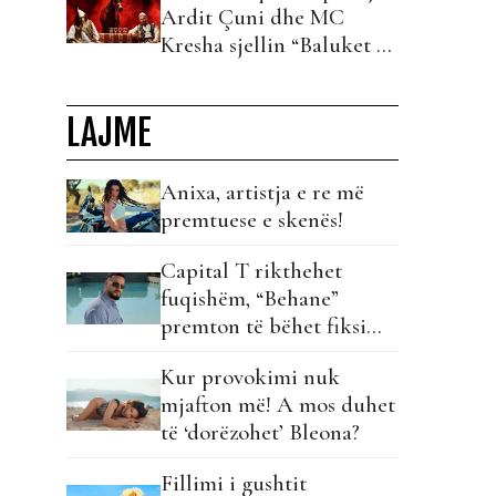
Ardit Çuni dhe MC
Kresha sjellin “Baluket e
Ballit” dhe ndezin rrjetin!
LAJME
Anixa, artistja e re më
premtuese e skenës!
Capital T rikthehet
fuqishëm, “Behane”
premton të bëhet fiksimi
i radhës!
Kur provokimi nuk
mjafton më! A mos duhet
të ‘dorëzohet’ Bleona?
Fillimi i gushtit