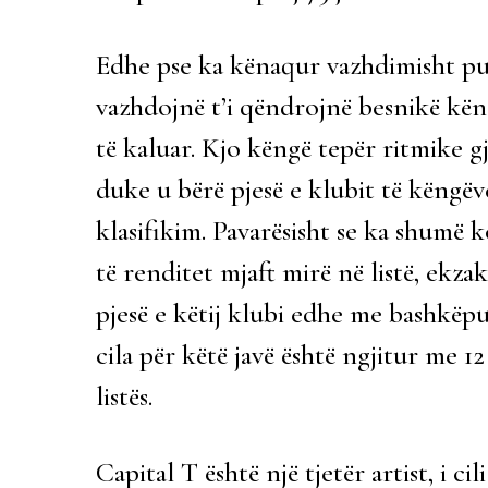
Edhe pse ka kënaqur vazhdimisht pub
vazhdojnë t’i qëndrojnë besnikë kën
të kaluar. Kjo këngë tepër ritmike g
duke u bërë pjesë e klubit të këngëv
klasifikim. Pavarësisht se ka shumë 
të renditet mjaft mirë në listë, ekza
pjesë e këtij klubi edhe me bashkëp
cila për këtë javë është ngjitur me 12
listës.
Capital T është një tjetër artist, i