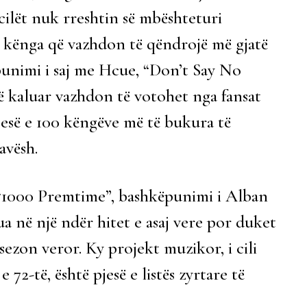
 cilët nuk rreshtin së mbështeturi
ë kënga që vazhdon të qëndrojë më gjatë
ëpunimi i saj me Hcue, “Don’t Say No
të kaluar vazhdon të votohet nga fansat
pjesë e 100 këngëve më të bukura të
avësh.
r, “1000 Premtime”, bashkëpunimi i Alban
a në një ndër hitet e asaj vere por duket
sezon veror. Ky projekt muzikor, i cili
 72-të, është pjesë e listës zyrtare të