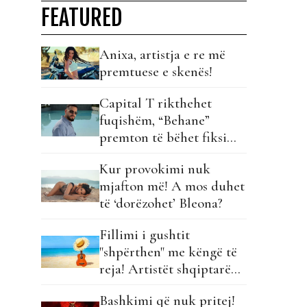
FEATURED
Anixa, artistja e re më
premtuese e skenës!
Capital T rikthehet
fuqishëm, “Behane”
premton të bëhet fiksimi
i radhës!
Kur provokimi nuk
mjafton më! A mos duhet
të ‘dorëzohet’ Bleona?
Fillimi i gushtit
"shpërthen" me këngë të
reja! Artistët shqiptarë
hapin garën për hitin e
Bashkimi që nuk pritej!
verës!