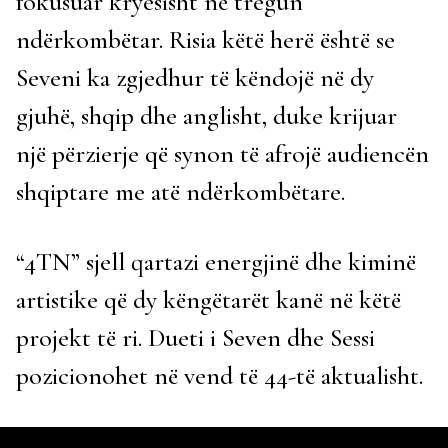
fokusuar kryesisht në tregun
ndërkombëtar. Risia këtë herë është se
Seveni ka zgjedhur të këndojë në dy
gjuhë, shqip dhe anglisht, duke krijuar
një përzierje që synon të afrojë audiencën
shqiptare me atë ndërkombëtare.
“4TN” sjell qartazi energjinë dhe kiminë
artistike që dy këngëtarët kanë në këtë
projekt të ri. Dueti i Seven dhe Sessi
pozicionohet në vend të 44-të aktualisht.