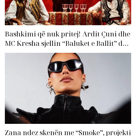
Bashkimi që nuk pritej! Ardit Çuni dhe
MC Kresha sjellin “Baluket e Ballit” dhe
ndezin rrjetin!
Zana ndez skenën me “Smoke”, projekti