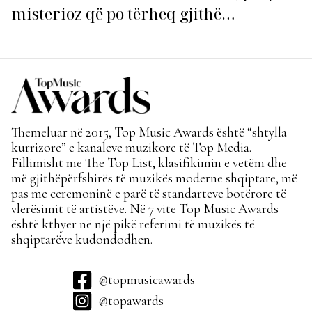
misterioz që po tërheq gjithë
vëmendjen!
Themeluar në 2015, Top Music Awards është “shtylla
kurrizore” e kanaleve muzikore të Top Media.
Fillimisht me The Top List, klasifikimin e vetëm dhe
më gjithëpërfshirës të muzikës moderne shqiptare, më
pas me ceremoninë e parë të standarteve botërore të
vlerësimit të artistëve. Në 7 vite Top Music Awards
është kthyer në një pikë referimi të muzikës të
shqiptarëve kudondodhen.
@topmusicawards
@topawards