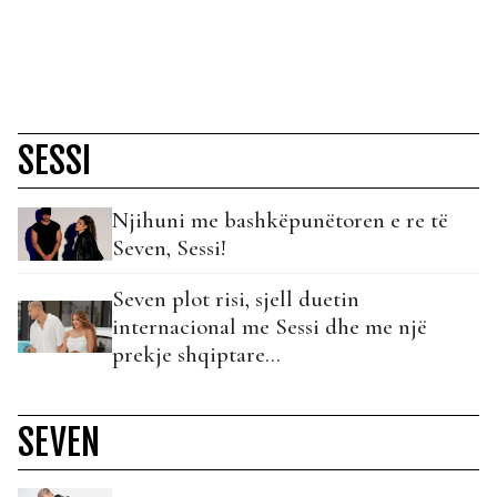
SESSI
Njihuni me bashkëpunëtoren e re të
Seven, Sessi!
Seven plot risi, sjell duetin
internacional me Sessi dhe me një
prekje shqiptare…
SEVEN