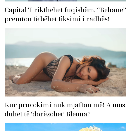
Capital T rikthehet fuqishëm, “Behane”
premton të bëhet fiksimi i radhës!
Kur provokimi nuk mjafton më! A mos
duhet të ‘dorëzohet’ Bleona?