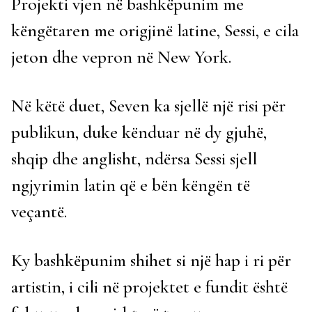
Projekti vjen në bashkëpunim me
këngëtaren me origjinë latine, Sessi, e cila
jeton dhe vepron në New York.
Në këtë duet, Seven ka sjellë një risi për
publikun, duke kënduar në dy gjuhë,
shqip dhe anglisht, ndërsa Sessi sjell
ngjyrimin latin që e bën këngën të
veçantë.
Ky bashkëpunim shihet si një hap i ri për
artistin, i cili në projektet e fundit është