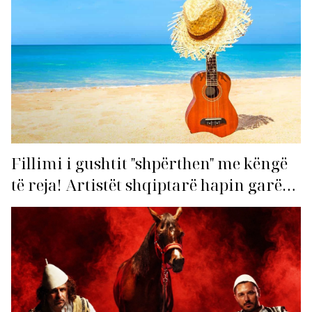
Fillimi i gushtit "shpërthen" me këngë
të reja! Artistët shqiptarë hapin garën
për hitin e verës!