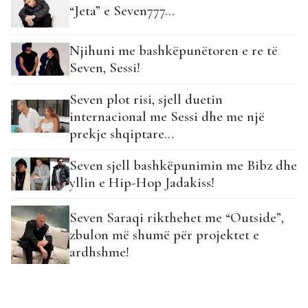
“Jeta” e Seven777…
Njihuni me bashkëpunëtoren e re të
Seven, Sessi!
Seven plot risi, sjell duetin
internacional me Sessi dhe me një
prekje shqiptare…
Seven sjell bashkëpunimin me Bibz dhe
yllin e Hip-Hop Jadakiss!
Seven Saraqi rikthehet me “Outside”,
zbulon më shumë për projektet e
ardhshme!