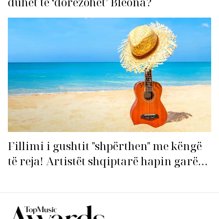
duhet të ‘dorëzohet’ Bleona?
Fillimi i gushtit "shpërthen" me këngë
të reja! Artistët shqiptarë hapin garën
për hitin e verës!