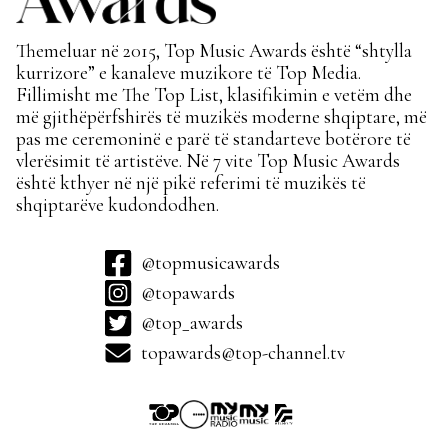
Themeluar në 2015, Top Music Awards është “shtylla
kurrizore” e kanaleve muzikore të Top Media.
Fillimisht me The Top List, klasifikimin e vetëm dhe
më gjithëpërfshirës të muzikës moderne shqiptare, më
pas me ceremoninë e parë të standarteve botërore të
vlerësimit të artistëve. Në 7 vite Top Music Awards
është kthyer në një pikë referimi të muzikës të
shqiptarëve kudondodhen.
@topmusicawards
@topawards
@top_awards
topawards@top-channel.tv