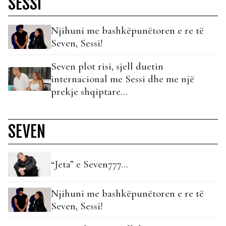
SESSI
Njihuni me bashkëpunëtoren e re të
Seven, Sessi!
Seven plot risi, sjell duetin
internacional me Sessi dhe me një
prekje shqiptare…
SEVEN
“Jeta” e Seven777…
Njihuni me bashkëpunëtoren e re të
Seven, Sessi!