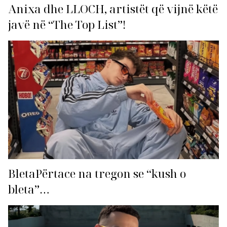
Anixa dhe LLOCH, artistët që vijnë këtë
javë në “The Top List”!
BletaPërtace na tregon se “kush o
bleta”…