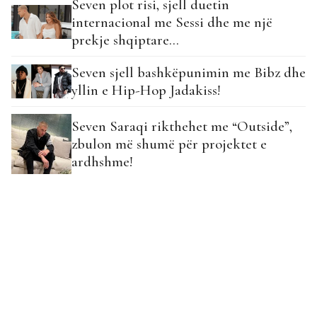
Seven plot risi, sjell duetin
internacional me Sessi dhe me një
prekje shqiptare…
Seven sjell bashkëpunimin me Bibz dhe
yllin e Hip-Hop Jadakiss!
Seven Saraqi rikthehet me “Outside”,
zbulon më shumë për projektet e
ardhshme!