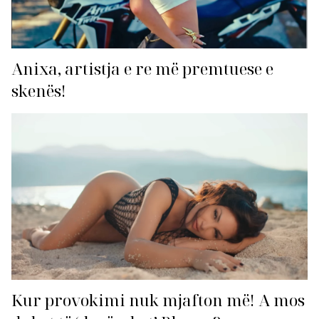
Anixa, artistja e re më premtuese e
skenës!
Kur provokimi nuk mjafton më! A mos