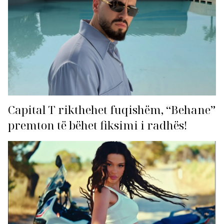
Capital T rikthehet fuqishëm, “Behane”
premton të bëhet fiksimi i radhës!