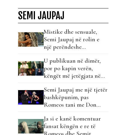
SEMI JAUPAJ
Mistike dhe sensuale,
Semi Jaupaj në rolin e
një perëndeshe
mitologjike në këngën e
U publikuan në dimër,
re!
por po kapin verën,
këngët më jetëgjata në
listë...
Semi Jaupaj me një tjetër
bashkëpunim, pas
Romeos tani me Don
Phenom!
Ja si e kanë komentuar
fansat këngën e re të
Romeos dhe Semit…