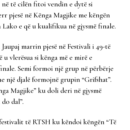
ë të cilën fitoi vendin e dytë si
err pjesë në Kënga Magjike me këngën
 Lako e që u kualifikua në gjysmë finale.
aupaj marrin pjesë në Festivali i 49-të
u vlerësua si kënga më e mirë e
 finale. Semi formoi një grup në përbërje
dhe një djalë formojnë grupin “Grifshat”.
nga Magjike” ku doli deri në gjysmë
 do dal”.
e festivalit të RTSH ku këndoi këngën “Të