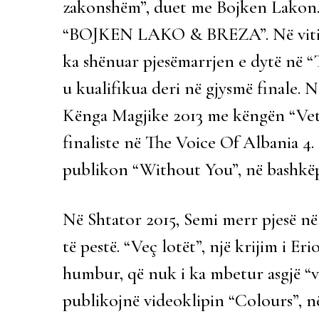
zakonshëm”, duet me Bojken Lakon.
“BOJKEN LAKO & BREZA”. Në vitin 2
ka shënuar pjesëmarrjen e dytë në “
u kualifikua deri në gjysmë finale. 
Kënga Magjike 2013 me këngën “Vetëm
finaliste në The Voice Of Albania 4.
publikon “Without You”, në bashkë
Në Shtator 2015, Semi merr pjesë n
të pestë. “Veç lotët”, një krijim i Eri
humbur, që nuk i ka mbetur asgjë “ve
publikojnë videoklipin “Colours”, 