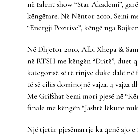
në talent show “Star Akademi”, garë n
këngëtare. Në Nëntor 2010, Semi m
“Energji Pozitive”, këngë nga Bojken
Në Dhjetor 2010, Albi Xhepa & Sam J
në RTSH me këngën “Dritë”, duet që 
kategorisë së të rinjve duke dalë në
të së cilës dominojnë vajza. 4 vajza 
Me Grifshat Semi mori pjesë në “Kë
finale me këngën “Jashtë lëkure nuk
Një tjetër pjesëmarrje ka qenë ajo 