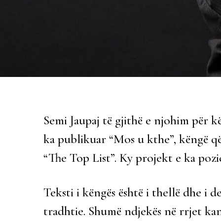
Semi Jaupaj të gjithë e njohim për k
ka publikuar “Mos u kthe”, këngë që 
“The Top List”. Ky projekt e ka pozi
Teksti i këngës është i thellë dhe i
tradhtie. Shumë ndjekës në rrjet ka