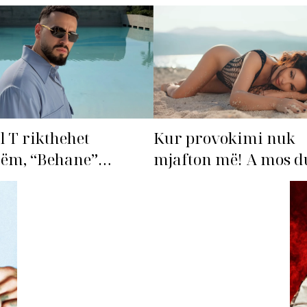
l T rikthehet
Kur provokimi nuk
hëm, “Behane”
mjafton më! A mos du
n të bëhet fiksimi i
‘dorëzohet’ Bleona?
s!