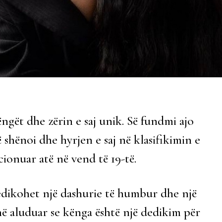
ëngët dhe zërin e saj unik. Së fundmi ajo
shënoi dhe hyrjen e saj në klasifikimin e
cionuar atë në vend të 19-të.
 dedikohet një dashurie të humbur dhe një
në aluduar se kënga është një dedikim për