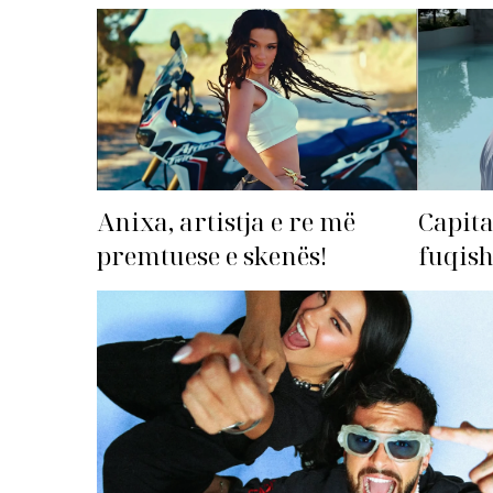
Anixa, artistja e re më
Capita
premtuese e skenës!
fuqis
premto
radhë