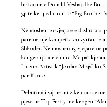
historinë e Donald Veshaj dhe Bora
gjatë këtij edicioni të “Big Brother 
Në moshën 10-vjeçare e dashuruar p
parë në një kompeticion zyrtar të m
Shkodër. Në moshën 13-vjeçare në po t
këngëtarja më e mirë. Më pas kjo a
Liceun Artistik “Jordan Misja” ku S
për Kanto.
Debutimi i saj në muzikën moderne 
pjesë në Top Fest 7 me këngën “Afër