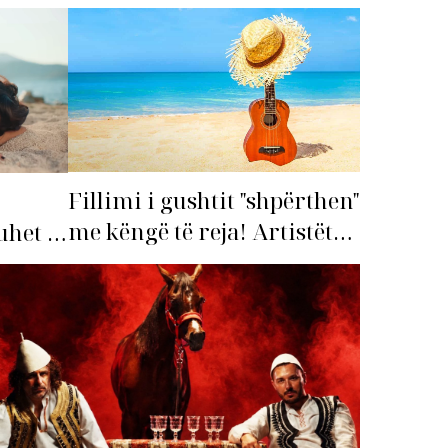
Fillimi i gushtit "shpërthen"
me këngë të reja! Artistët
het të
shqiptarë hapin garën për
hitin e verës!