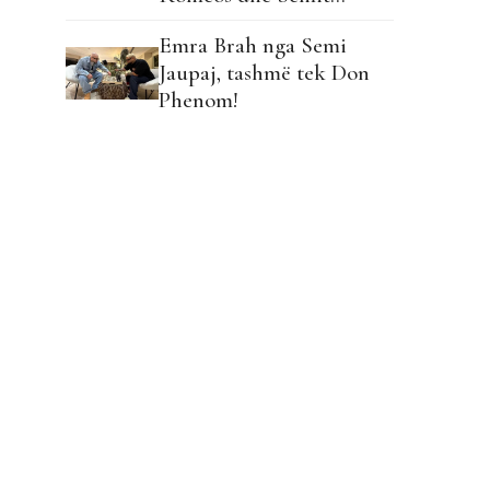
Emra Brah nga Semi
Jaupaj, tashmë tek Don
Phenom!