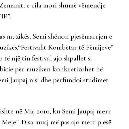
 Zemanit, e cila mori shumë vëmendje
VIP”.
as muzikës, Semi shënon pjesëmarrjen e
uzikës,“Festivalit Kombëtar të Fëmijeve”
ë njëjtin festival ajo shpallet si
mbicie për muzikën konkretizohet në
emi Jaupaj nisi dhe përfundoi studimet
ishte në Maj 2010, ku Semi Jaupaj merr
 Meje”. Disa muaj më pas ajo merr pjesë