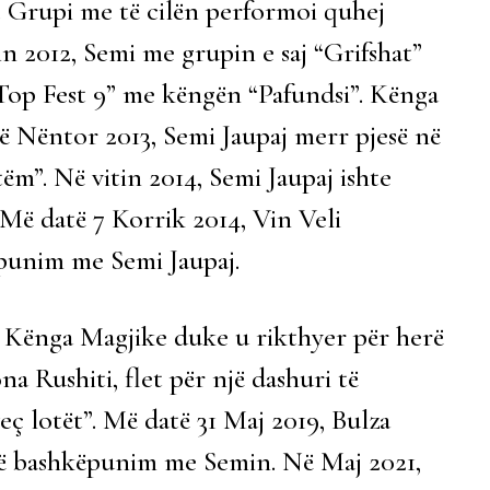
 Grupi me të cilën performoi quhej
012, Semi me grupin e saj “Grifshat”
Top Fest 9” me këngën “Pafundsi”. Kënga
Në Nëntor 2013, Semi Jaupaj merr pjesë në
”. Në vitin 2014, Semi Jaupaj ishte
 Më datë 7 Korrik 2014, Vin Veli
punim me Semi Jaupaj.
ë Kënga Magjike duke u rikthyer për herë
ona Rushiti, flet për një dashuri të
ç lotët”. Më datë 31 Maj 2019, Bulza
në bashkëpunim me Semin. Në Maj 2021,