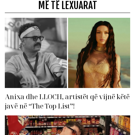
MË TË LEXUARAT
Anixa dhe LLOCH, artistët që vijnë këtë
javë në “The Top List”!