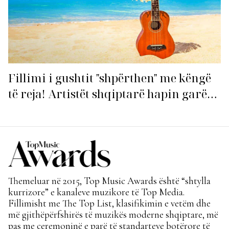
Fillimi i gushtit "shpërthen" me këngë
të reja! Artistët shqiptarë hapin garën
për hitin e verës!
Themeluar në 2015, Top Music Awards është “shtylla
kurrizore” e kanaleve muzikore të Top Media.
Fillimisht me The Top List, klasifikimin e vetëm dhe
më gjithëpërfshirës të muzikës moderne shqiptare, më
pas me ceremoninë e parë të standarteve botërore të