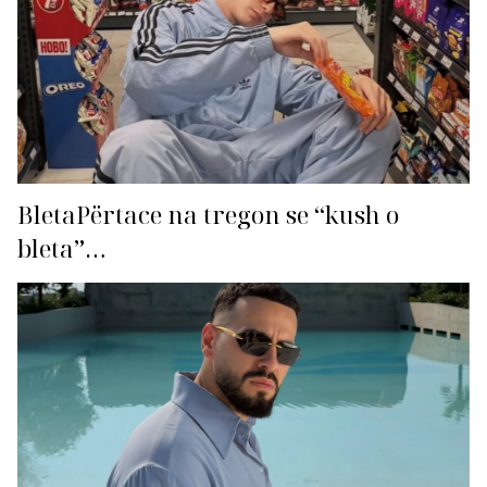
BletaPërtace na tregon se “kush o
bleta”…