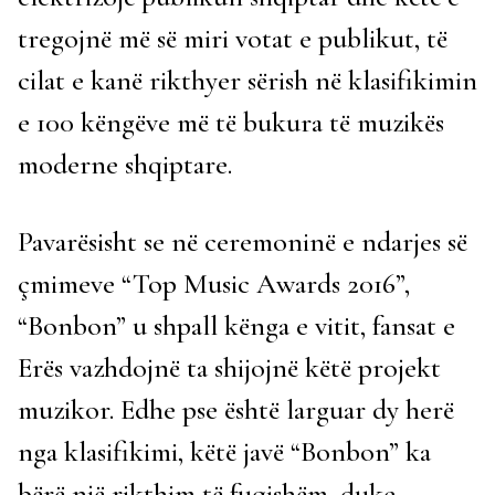
tregojnë më së miri votat e publikut, të
cilat e kanë rikthyer sërish në klasifikimin
e 100 këngëve më të bukura të muzikës
moderne shqiptare.
Pavarësisht se në ceremoninë e ndarjes së
çmimeve “Top Music Awards 2016”,
“Bonbon” u shpall kënga e vitit, fansat e
Erës vazhdojnë ta shijojnë këtë projekt
muzikor. Edhe pse është larguar dy herë
nga klasifikimi, këtë javë “Bonbon” ka
bërë një rikthim të fuqishëm, duke