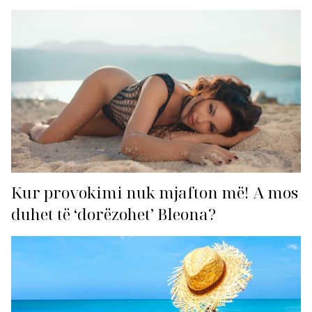
Kur provokimi nuk mjafton më! A mos
duhet të ‘dorëzohet’ Bleona?