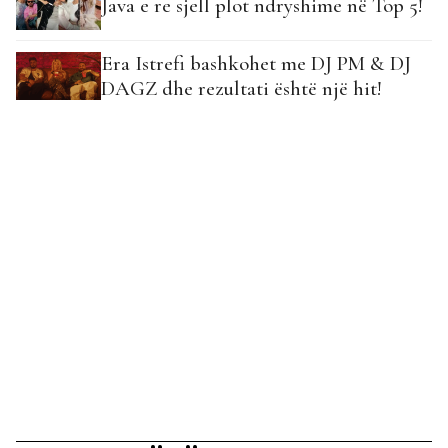
Java e re sjell plot ndryshime në Top 5!
Era Istrefi bashkohet me DJ PM & DJ
DAGZ dhe rezultati është një hit!