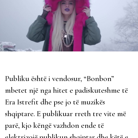
Publiku është i vendosur, “Bonbon”
mbetet një nga hitet e padiskuteshme të
Era Istrefit dhe pse jo të muzikës
shqiptare. E publikuar rreth tre vite më
parë, kjo këngë vazhdon ende të
elektrizojë publikun shqiptar dhe këtë e