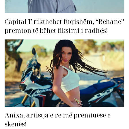
Capital T rikthehet fuqishëm, “Behane”
premton të bëhet fiksimi i radhës!
Anixa, artistja e re më premtuese e
skenës!