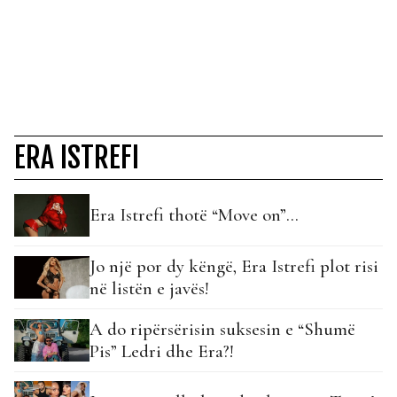
ERA ISTREFI
Era Istrefi thotë “Move on”…
Jo një por dy këngë, Era Istrefi plot risi
në listën e javës!
A do ripërsërisin suksesin e “Shumë
Pis” Ledri dhe Era?!