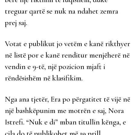
treguar qartë se nuk na ndahet zemra
prej saj.
Votat e publikut jo vetëm e kanë rikthyer
në listë por e kanë renditur menjëherë në
vendin e 9-të, një pozicion mjaft i
rëndësishëm në klasifikim.
Nga ana tjetër, Era po përgatitet të vijë në
një bashkëpunim me motrën e saj, Nora
Istrefi. “Nuk e di” mban titullin kënga, e
cila do të publikohet më 19 prill.