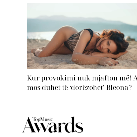
Top Li
Kur provokimi nuk mjafton më! 
mos duhet të ‘dorëzohet’ Bleona?