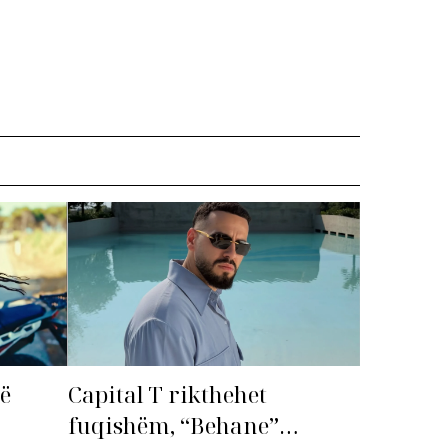
më
Capital T rikthehet
fuqishëm, “Behane”