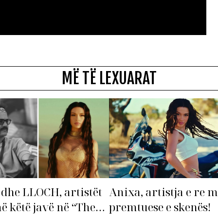
MË TË LEXUARAT
dhe LLOCH, artistët
Anixa, artistja e re 
në këtë javë në “The
premtuese e skenës!