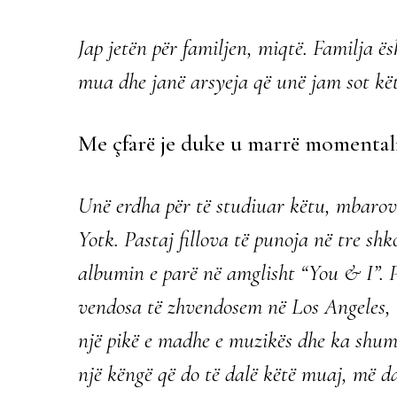
Jap jetën për familjen, miqtë. Familja 
mua dhe janë arsyeja që unë jam sot kë
Me çfarë je duke u marrë momentali
Unë erdha për të studiuar këtu, mbarov
Yotk. Pastaj fillova të punoja në tre shk
albumin e parë në amglisht “You & I”. 
vendosa të zhvendosem në Los Angeles, t
një pikë e madhe e muzikës dhe ka shum
një këngë që do të dalë këtë muaj, më da