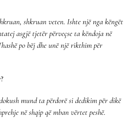
 shkruan, shkruan veten. Ishte një nga këngët
htatej asgjë tjetër përveçse ta këndoja në
 Thashë po bëj dhe unë një rikthim për
y?
çdokush mund ta përdorë si dedikim për dikë
hprehje në shqip që mban vërtet peshë.