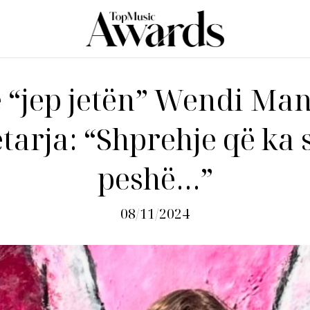
ë “jep jetën” Wendi Ma
tarja: “Shprehje që ka
peshë…”
08/11/2024