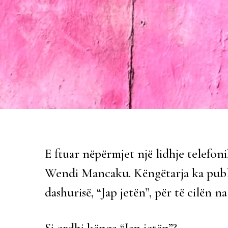
E ftuar nëpërmjet një lidhje telefo
Wendi Mancaku. Këngëtarja ka publik
dashurisë, “Jap jetën”, për të cilën
Si erdhi kënga “Jap jetën”?