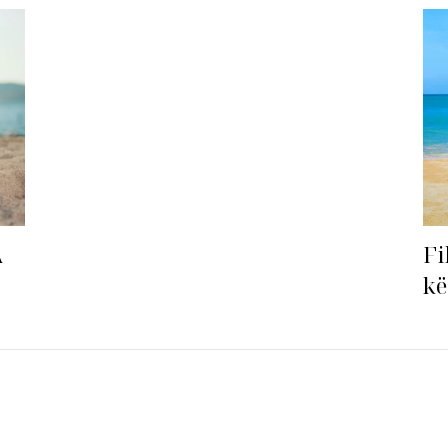
st”!
Fi
A
kë
ha