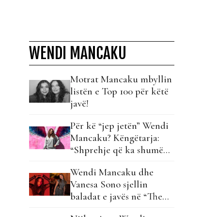
WENDI MANCAKU
Motrat Mancaku mbyllin
listën e Top 100 për këtë
javë!
Për kë “jep jetën” Wendi
Mancaku? Këngëtarja:
“Shprehje që ka shumë
peshë…”
Wendi Mancaku dhe
Vanesa Sono sjellin
baladat e javës në “The
Top List”!