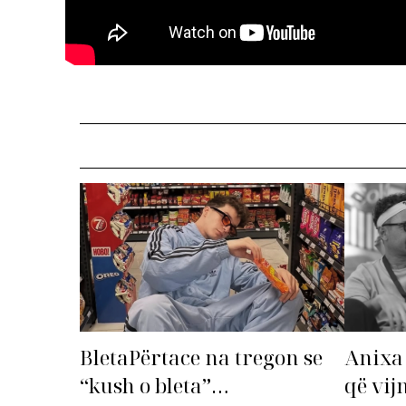
Anixa 
BletaPërtace na tregon se
që vij
“kush o bleta”…