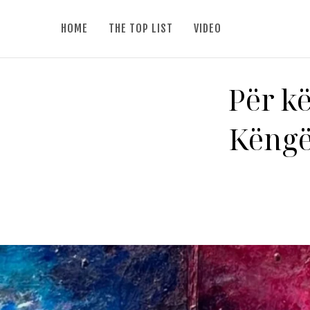
HOME
THE TOP LIST
VIDEO
Për k
Këngë