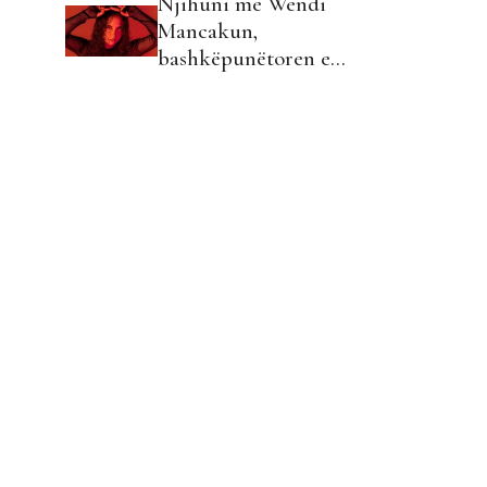
Njihuni me Wendi
Mancakun,
bashkëpunëtoren e
Kastro Zizo tek
"N'Ballkan"!