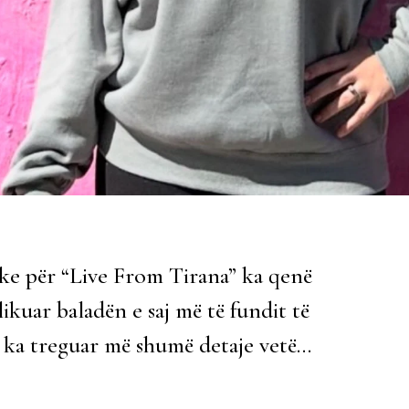
nike për “Live From Tirana” ka qenë
uar baladën e saj më të fundit të
 na ka treguar më shumë detaje vetë…