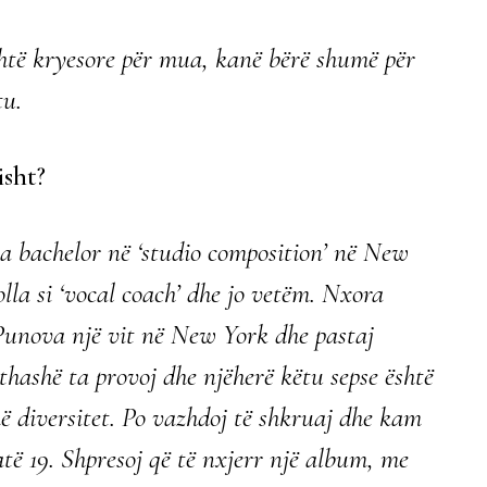
është kryesore për mua, kanë bërë shumë për
tu.
sht?
a bachelor në ‘studio composition’ në New
olla si ‘vocal coach’ dhe jo vetëm. Nxora
Punova një vit në New York dhe pastaj
hashë ta provoj dhe njëherë këtu sepse është
ë diversitet. Po vazhdoj të shkruaj dhe kam
të 19. Shpresoj që të nxjerr një album, me