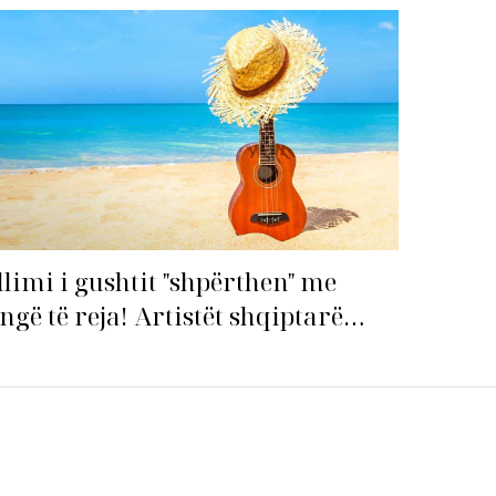
premton të bëhet fiksimi i
radhës!
llimi i gushtit "shpërthen" me
ngë të reja! Artistët shqiptarë
pin garën për hitin e verës!