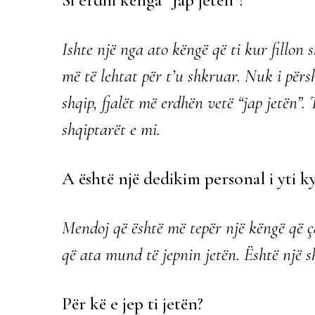
Ishte një nga ato këngë që ti kur fillon
më të lehtat për t’u shkruar. Nuk i përs
shqip, fjalët më erdhën vetë “jap jetën”.
shqiptarët e mi.
A është një dedikim personal i yti k
Mendoj që është më tepër një këngë që 
që ata mund të jepnin jetën. Është një s
Për kë e jep ti jetën?